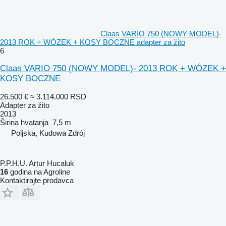
Claas VARIO 750 (NOWY MODEL)-
2013 ROK + WÓZEK + KOSY BOCZNE adapter za žito
6
Claas VARIO 750 (NOWY MODEL)- 2013 ROK + WÓZEK +
KOSY BOCZNE
26.500 €
≈ 3.114.000 RSD
Adapter za žito
2013
Širina hvatanja
7,5 m
Poljska, Kudowa Zdrój
P.P.H.U. Artur Hucaluk
16
godina na Agroline
Kontaktirajte prodavca