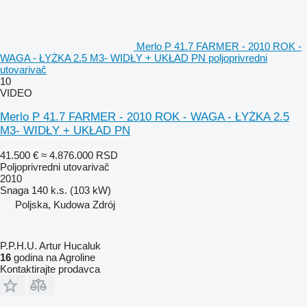
Merlo P 41.7 FARMER - 2010 ROK -
WAGA - ŁYŻKA 2.5 M3- WIDŁY + UKŁAD PN poljoprivredni
utovarivač
10
VIDEO
Merlo P 41.7 FARMER - 2010 ROK - WAGA - ŁYŻKA 2.5
M3- WIDŁY + UKŁAD PN
41.500 €
≈ 4.876.000 RSD
Poljoprivredni utovarivač
2010
Snaga
140 k.s. (103 kW)
Poljska, Kudowa Zdrój
P.P.H.U. Artur Hucaluk
16
godina na Agroline
Kontaktirajte prodavca