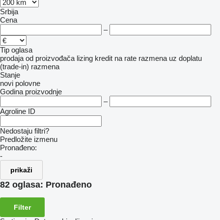
Srbija
Cena
–
Tip oglasa
prodaja
od proizvođača
lizing
kredit
na rate
razmena uz doplatu
(trade-in)
razmena
Stanje
novi
polovne
Godina proizvodnje
–
Agroline ID
Nedostaju filtri?
Predložite izmenu
Pronađeno:
-
prikaži
82 oglasa:
Pronađeno
Filter