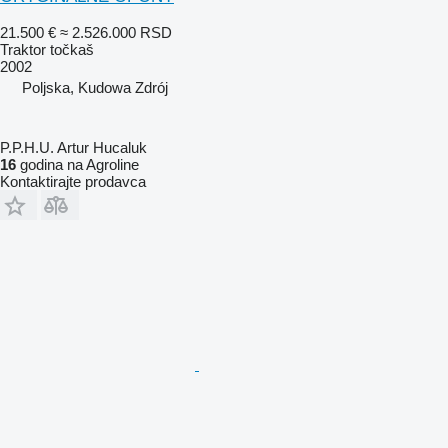
21.500 €
≈ 2.526.000 RSD
Traktor točkaš
2002
Poljska, Kudowa Zdrój
P.P.H.U. Artur Hucaluk
16
godina na Agroline
Kontaktirajte prodavca