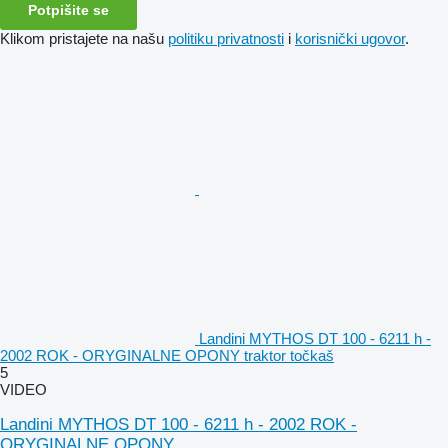
Potpišite se
Klikom pristajete na našu
politiku privatnosti
i
korisnički ugovor
.
Landini MYTHOS DT 100 - 6211 h -
2002 ROK - ORYGINALNE OPONY traktor točkaš
5
VIDEO
Landini MYTHOS DT 100 - 6211 h - 2002 ROK -
ORYGINALNE OPONY