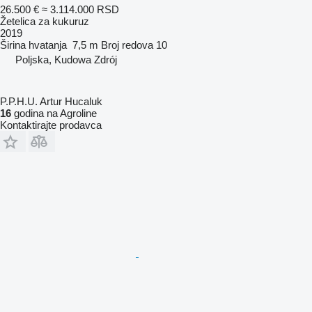
26.500 €
≈ 3.114.000 RSD
Žetelica za kukuruz
2019
Širina hvatanja
7,5 m
Broj redova
10
Poljska, Kudowa Zdrój
P.P.H.U. Artur Hucaluk
16
godina na Agroline
Kontaktirajte prodavca