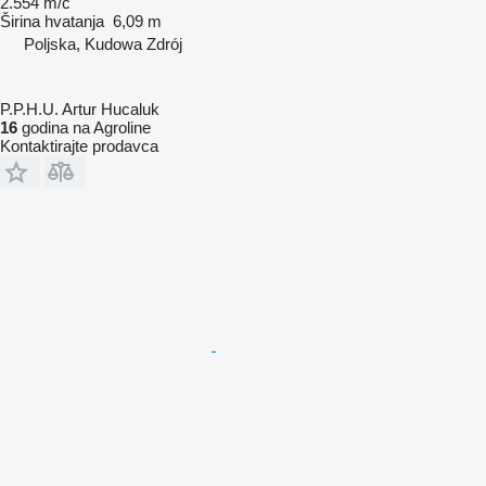
2.554 m/č
Širina hvatanja
6,09 m
Poljska, Kudowa Zdrój
P.P.H.U. Artur Hucaluk
16
godina na Agroline
Kontaktirajte prodavca