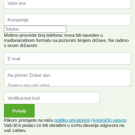
Molimo proverite broj telefona: mora biti naveden u
međunarodnom formatu sa pozivnim brojem države.
Ne radimo
s ovom državom
Klikom pristajete na našu
politiku privatnosti
i
korisnički ugovor
.
Vaši lični podaci će biti obrađeni u svrhu davanja odgovora na
vaš zahtev.