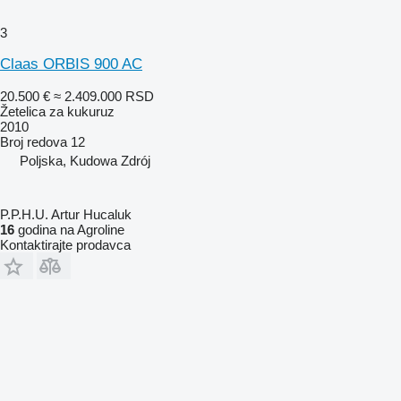
3
Claas ORBIS 900 AC
20.500 €
≈ 2.409.000 RSD
Žetelica za kukuruz
2010
Broj redova
12
Poljska, Kudowa Zdrój
P.P.H.U. Artur Hucaluk
16
godina na Agroline
Kontaktirajte prodavca