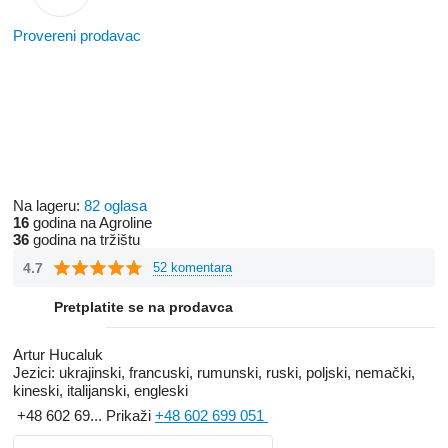
Provereni prodavac
Na lageru:
82 oglasa
16
godina na Agroline
36
godina na tržištu
4.7
52 komentara
Pretplatite se na prodavca
Artur Hucaluk
Jezici:
ukrajinski, francuski, rumunski, ruski, poljski, nemački,
kineski, italijanski, engleski
+48 602 69...
Prikaži
+48 602 699 051