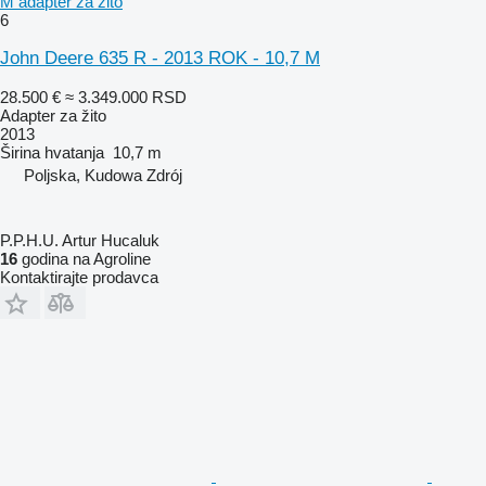
M adapter za žito
6
John Deere 635 R - 2013 ROK - 10,7 M
28.500 €
≈ 3.349.000 RSD
Adapter za žito
2013
Širina hvatanja
10,7 m
Poljska, Kudowa Zdrój
P.P.H.U. Artur Hucaluk
16
godina na Agroline
Kontaktirajte prodavca