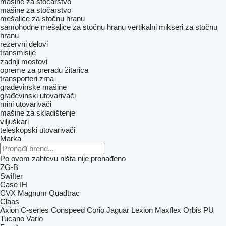
mašine za stočarstvo
mašine za stočarstvo
mešalice za stočnu hranu
samohodne mešalice za stočnu hranu
vertikalni mikseri za stočnu
hranu
rezervni delovi
transmisije
zadnji mostovi
opreme za preradu žitarica
transporteri zrna
građevinske mašine
građevinski utovarivači
mini utovarivači
mašine za skladištenje
viljuškari
teleskopski utovarivači
Marka
Po ovom zahtevu ništa nije pronađeno
ZG-B
Swifter
Case IH
CVX
Magnum
Quadtrac
Claas
Axion
C-series
Conspeed
Corio
Jaguar
Lexion
Maxflex
Orbis
PU
Tucano
Vario