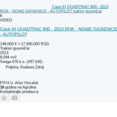
Case IH QUADTRAC 600 - 2013
ROK - NOWE GĄSIENICE - AUTOPILOT traktor guseničar
8
VIDEO
Case IH QUADTRAC 600 - 2013 ROK - NOWE GĄSIENICE
- AUTOPILOT
148.000 €
≈ 17.390.000 RSD
Traktor guseničar
2013
8.094 m/č
Snaga
676 k.s. (497 kW)
Poljska, Kudowa Zdrój
P.P.H.U. Artur Hucaluk
16
godina na Agroline
Kontaktirajte prodavca