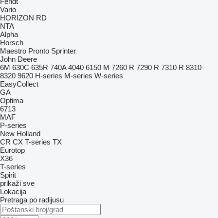
Fendt
Vario
HORIZON
RD
NTA
Alpha
Horsch
Maestro
Pronto
Sprinter
John Deere
6M
630C
635R
740A
4040
6150 M
7260 R
7290 R
7310 R
8310
8320
9620
H-series
M-series
W-series
EasyCollect
GA
Optima
6713
MAF
P-series
New Holland
CR
CX
T-series
TX
Eurotop
X36
T-series
Spirit
prikaži sve
Lokacija
Pretraga po radijusu