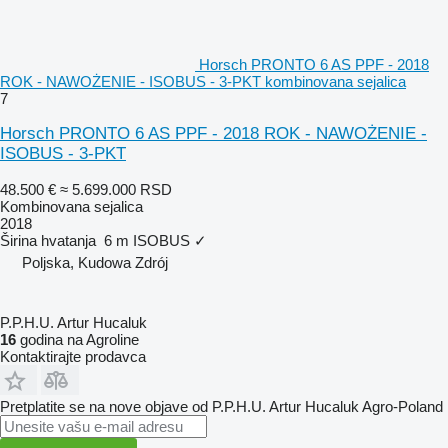
Horsch PRONTO 6 AS PPF - 2018
ROK - NAWOŻENIE - ISOBUS - 3-PKT kombinovana sejalica
7
Horsch PRONTO 6 AS PPF - 2018 ROK - NAWOŻENIE -
ISOBUS - 3-PKT
48.500 €
≈ 5.699.000 RSD
Kombinovana sejalica
2018
Širina hvatanja
6 m
ISOBUS
✓
Poljska, Kudowa Zdrój
P.P.H.U. Artur Hucaluk
16
godina na Agroline
Kontaktirajte prodavca
Pretplatite se na nove objave od P.P.H.U. Artur Hucaluk Agro-Poland