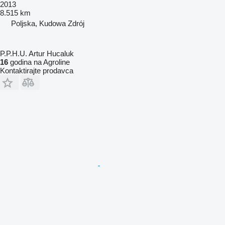
2013
8.515 km
Poljska, Kudowa Zdrój
P.P.H.U. Artur Hucaluk
16
godina na Agroline
Kontaktirajte prodavca