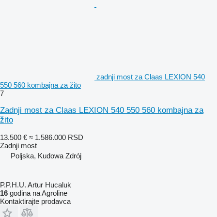
zadnji most za Claas LEXION 540
550 560 kombajna za žito
7
Zadnji most za Claas LEXION 540 550 560 kombajna za
žito
13.500 €
≈ 1.586.000 RSD
Zadnji most
Poljska, Kudowa Zdrój
P.P.H.U. Artur Hucaluk
16
godina na Agroline
Kontaktirajte prodavca