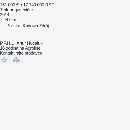
151.000 €
≈ 17.740.000 RSD
Traktor guseničar
2014
7.447 km
Poljska, Kudowa Zdrój
P.P.H.U. Artur Hucaluk
16
godina na Agroline
Kontaktirajte prodavca