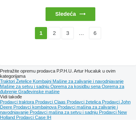
Sledeća
2
3
…
6
1
Pretražite opremu prodavca P.P.H.U. Artur Hucaluk u ovim
kategorijama
Traktori
Žetelice
Kombajni
Mašine za zalivanje i navodnjavanje
Mašinе za setvu i sadnju
Oprema za kosidbu sena
Oprema za
đubrenje
Građevinske mašine
Vidi takođe
Prodavci traktora
Prodavci Claas
Prodavci žetelica
Prodavci John
Deere
Prodavci kombajnova
Prodavci mašina za zalivanje i
navodnjavanje
Prodavci mašina za setvu i sadnju
Prodavci New
Holland
Prodavci Case IH