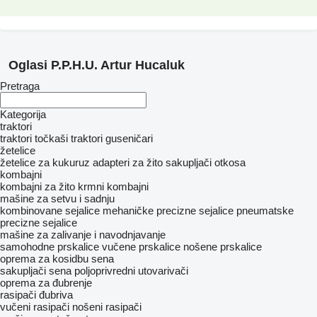
Oglasi P.P.H.U. Artur Hucaluk
Pretraga
Kategorija
traktori
traktori točkaši
traktori guseničari
žetelice
žetelice za kukuruz
adapteri za žito
sakupljači otkosa
kombajni
kombajni za žito
krmni kombajni
mašinе za setvu i sadnju
kombinovane sejalice
mehaničke precizne sejalice
pneumatske
precizne sejalice
mašine za zalivanje i navodnjavanje
samohodne prskalice
vučene prskalice
nošene prskalice
oprema za kosidbu sena
sakupljači sena
poljoprivredni utovarivači
oprema za đubrenje
rasipači đubriva
vučeni rasipači
nošeni rasipači