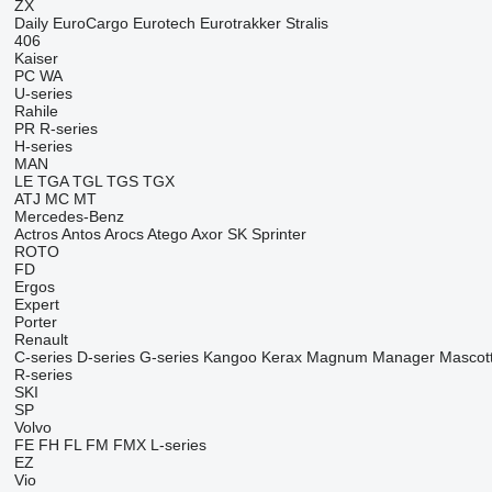
ZX
Daily
EuroCargo
Eurotech
Eurotrakker
Stralis
406
Kaiser
PC
WA
U-series
Rahile
PR
R-series
H-series
MAN
LE
TGA
TGL
TGS
TGX
ATJ
MC
MT
Mercedes-Benz
Actros
Antos
Arocs
Atego
Axor
SK
Sprinter
ROTO
FD
Ergos
Expert
Porter
Renault
C-series
D-series
G-series
Kangoo
Kerax
Magnum
Manager
Mascot
R-series
SKI
SP
Volvo
FE
FH
FL
FM
FMX
L-series
EZ
Vio