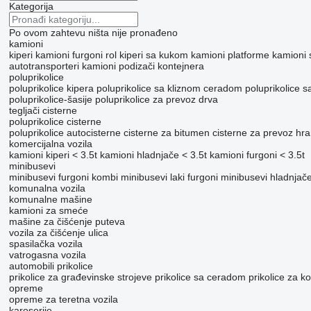
Kategorija
Po ovom zahtevu ništa nije pronađeno
kamioni
kiperi
kamioni furgoni
rol kiperi sa kukom
kamioni platforme
kamioni
autotransporteri
kamioni podizači kontejnera
poluprikolice
poluprikolice kipera
poluprikolice sa kliznom ceradom
poluprikolice 
poluprikolice-šasije
poluprikolice za prevoz drva
tegljači
cisterne
poluprikolice cisterne
poluprikolice autocisterne
cisterne za bitumen
cisterne za prevoz hr
komercijalna vozila
kamioni kiperi < 3.5t
kamioni hladnjače < 3.5t
kamioni furgoni < 3.5t
minibusevi
minibusevi furgoni
kombi minibusevi
laki furgoni
minibusevi hladnjač
komunalna vozila
komunalne mašine
kamioni za smeće
mašine za čišćenje puteva
vozila za čišćenje ulica
spasilačka vozila
vatrogasna vozila
automobili
prikolice
prikolice za građevinske strojeve
prikolice sa ceradom
prikolice za k
opreme
оpremе za teretna vozila
karoserije