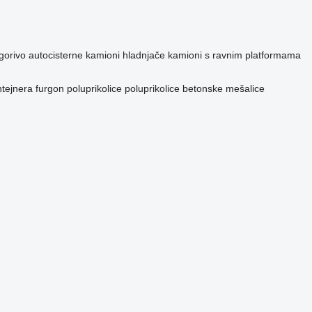
gorivo
autocisterne
kamioni hladnjače
kamioni s ravnim platformama
ntejnera
furgon poluprikolice
poluprikolice betonske mešalice