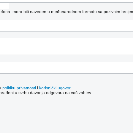
elefona: mora biti naveden u međunarodnom formatu sa pozivnim broje
šu
politiku privatnosti
i
korisnički ugovor
.
i obrađeni u svrhu davanja odgovora na vaš zahtev.