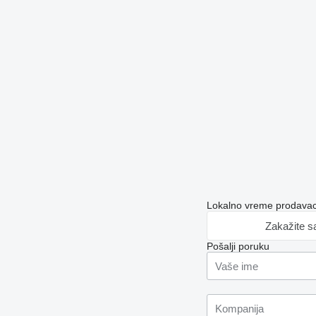
Lokalno vreme prodavac
Zakažite s
Pošalji poruku