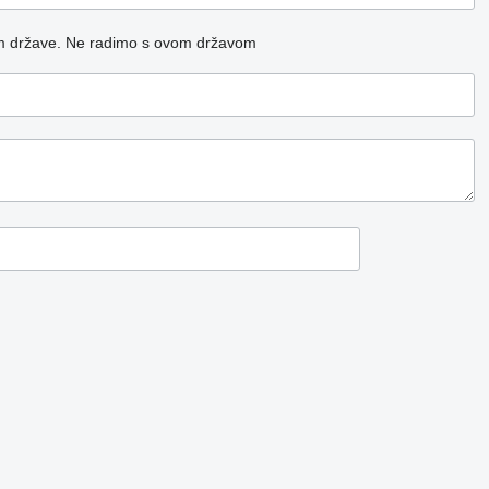
m države.
Ne radimo s ovom državom