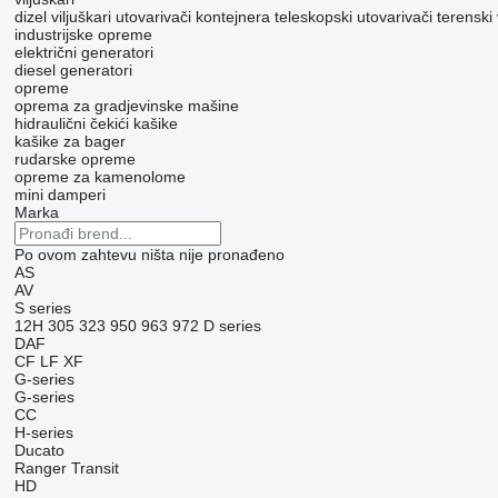
dizel viljuškari
utovarivači kontejnera
teleskopski utovarivači
terenski 
industrijske opreme
električni generatori
diesel generatori
opreme
oprema za gradjevinske mašine
hidraulični čekići
kašike
kašike za bager
rudarske opreme
opreme za kamenolome
mini damperi
Marka
Po ovom zahtevu ništa nije pronađeno
AS
AV
S series
12H
305
323
950
963
972
D series
DAF
CF
LF
XF
G-series
G-series
CC
H-series
Ducato
Ranger
Transit
HD