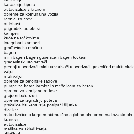
karoserije kipera
autodizalice s kranom
opreme za komunalna vozila
raonici za sneg
autobusi
prigradski autobusi
kamperi
kuće na točkovima
integrisani kamperi
građevinske mašine
bageri
mini bageri
bageri guseničari
bageri točkaši
građevinski utovarivači
prednji utovarivači
mini utovarivači
utovarivači guseničari
multifunkci
valjci
mali valjci
opreme za betonske radove
pumpe za beton
kamioni s mešalicom za beton
opreme za zemljane radove
grejderi
buldožeri
opreme za izgradnju puteva
prskalice bitu-emulzije
posipači šljunka
dizalice
auto dizalice s korpom
hidraulične zglobne platforme
makazaste plat
kranovi
autodizalice
mašine za skladištenje
viljuškari