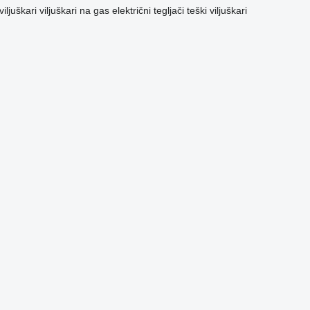
viljuškari
viljuškari na gas
električni tegljači
teški viljuškari