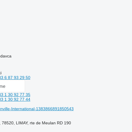
rodavca
i
33 6 87 93 29 50
 me
33 1 30 92 77 35
33 1 30 92 77 44
ville-International-1383866891850543
, 78520, LIMAY, rte de Meulan RD 190