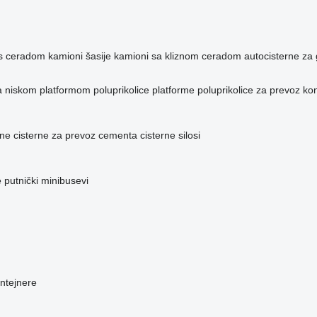
 s ceradom
kamioni šasije
kamioni sa kliznom ceradom
autocisterne za 
sa niskom platformom
poluprikolice platforme
poluprikolice za prevoz ko
ane
cisterne za prevoz cementa
cisterne silosi
e
putnički minibusevi
ontejnere