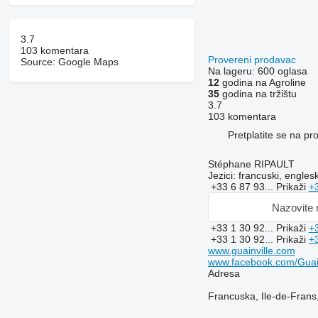
3.7
103 komentara
Provereni prodavac
Source: Google Maps
Na lageru:
600 oglasa
12
godina na Agroline
35
godina na tržištu
3.7
103 komentara
Pretplatite se na p
Stéphane RIPAULT
Jezici:
francuski, englesk
+33 6 87 93...
Prikaži
+
Nazovite
+33 1 30 92...
Prikaži
+
+33 1 30 92...
Prikaži
+
www.guainville.com
www.facebook.com/Guain
Adresa
Francuska, Ile-de-Frans