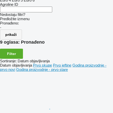
Euro 4
Euro 5
Euro 6
Agroline ID
Nedostaju filtri?
Predložite izmenu
Pronađeno:
-
prikaži
9 oglasa:
Pronađeno
Filter
Sortiranje
:
Datum objavljivanja
Datum objavljivanja
Prvo skupe
Prvo jeftine
Godina proizvodnje -
prvo novi
Godina proizvodnje - prvo stare