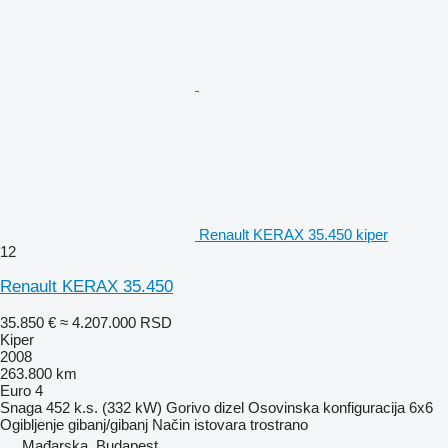
Renault KERAX 35.450 kiper
12
Renault KERAX 35.450
35.850 €
≈ 4.207.000 RSD
Kiper
2008
263.800 km
Euro 4
Snaga
452 k.s. (332 kW)
Gorivo
dizel
Osovinska konfiguracija
6x6
Ogibljenje
gibanj/gibanj
Način istovara
trostrano
Mađarska, Budapest