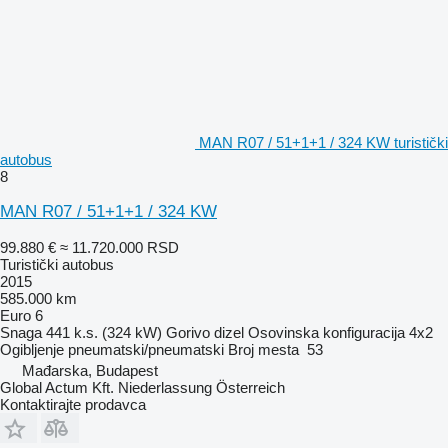
MAN R07 / 51+1+1 / 324 KW turistički
autobus
8
MAN R07 / 51+1+1 / 324 KW
99.880 €
≈ 11.720.000 RSD
Turistički autobus
2015
585.000 km
Euro 6
Snaga
441 k.s. (324 kW)
Gorivo
dizel
Osovinska konfiguracija
4x2
Ogibljenje
pneumatski/pneumatski
Broj mesta
53
Mađarska, Budapest
Global Actum Kft. Niederlassung Österreich
Kontaktirajte prodavca