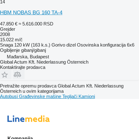
14
HBM NOBAS BG 160 TA-4
47.850 €
≈ 5.616.000 RSD
Grejder
2008
15.022 m/č
Snaga
120 kW (163 k.s.)
Gorivo
dizel
Osovinska konfiguracija
6x6
Ogibljenje
gibanj/gibanj
Mađarska, Budapest
Global Actum Kft. Niederlassung Österreich
Kontaktirajte prodavca
Pretražite opremu prodavca Global Actum Kft. Niederlassung
Österreich u ovim kategorijama
Autobusi
Građevinske mašine
Tegljači
Kamioni
Kompanija