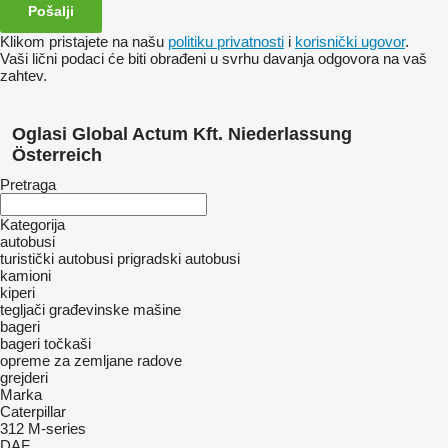
Klikom pristajete na našu
politiku privatnosti
i
korisnički ugovor
.
Vaši lični podaci će biti obrađeni u svrhu davanja odgovora na vaš
zahtev.
Oglasi Global Actum Kft. Niederlassung
Österreich
Pretraga
Kategorija
autobusi
turistički autobusi
prigradski autobusi
kamioni
kiperi
tegljači
građevinske mašine
bageri
bageri točkaši
opreme za zemljane radove
grejderi
Marka
Caterpillar
312
M-series
DAF