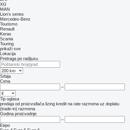
XG
MAN
Lion's series
Mercedes-Benz
Tourismo
Renault
Kerax
Scania
Touring
prikaži sve
Lokacija
Pretraga po radijusu
Srbija
Cena
–
Tip oglasa
prodaja
od proizvođača
lizing
kredit
na rate
razmena uz doplatu
(trade-in)
razmena
Godina proizvodnje
–
Евро