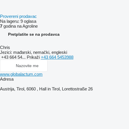
Provereni prodavac
Na lageru:
9 oglasa
7
godina na Agroline
Pretplatite se na prodavca
Chris
Jezici:
mađarski, nemački, engleski
+43 664 54...
Prikaži
+43 664 5453988
Nazovite me
www.globalactum.com
Adresa
Austrija, Tirol, 6060 , Hall in Tirol, Lorettostraße 26