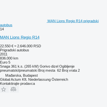
MAN Lions Regio R14 prigradski
autobus
14
MAN Lions Regio R14
22.550 €
≈ 2.646.000 RSD
Prigradski autobus
2011
836.000 km
Euro 5
Snaga
361 k.s. (265 kW)
Gorivo
dizel
Ogibljenje
pneumatski/pneumatski
Broj mesta
62
Broj vrata
2
Mađarska, Budapest
Global Actum Kft. Niederlassung Österreich
Kontaktirajte prodavca