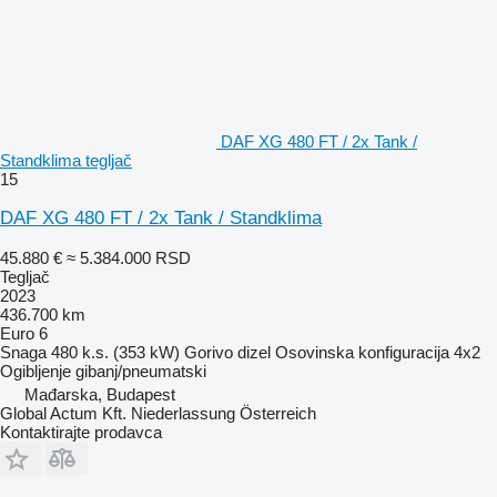
DAF XG 480 FT / 2x Tank /
Standklima tegljač
15
DAF XG 480 FT / 2x Tank / Standklima
45.880 €
≈ 5.384.000 RSD
Tegljač
2023
436.700 km
Euro 6
Snaga
480 k.s. (353 kW)
Gorivo
dizel
Osovinska konfiguracija
4x2
Ogibljenje
gibanj/pneumatski
Mađarska, Budapest
Global Actum Kft. Niederlassung Österreich
Kontaktirajte prodavca