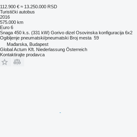
112.900 €
≈ 13.250.000 RSD
Turistički autobus
2016
575.000 km
Euro 6
Snaga
450 k.s. (331 kW)
Gorivo
dizel
Osovinska konfiguracija
6x2
Ogibljenje
pneumatski/pneumatski
Broj mesta
59
Mađarska, Budapest
Global Actum Kft. Niederlassung Österreich
Kontaktirajte prodavca