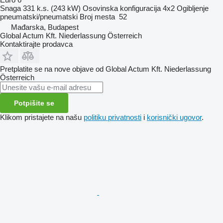
Snaga
331 k.s. (243 kW)
Osovinska konfiguracija
4x2
Ogibljenje
pneumatski/pneumatski
Broj mesta
52
Mađarska, Budapest
Global Actum Kft. Niederlassung Österreich
Kontaktirajte prodavca
Pretplatite se na nove objave od Global Actum Kft. Niederlassung
Österreich
Potpišite se
Klikom pristajete na našu
politiku privatnosti
i
korisnički ugovor
.