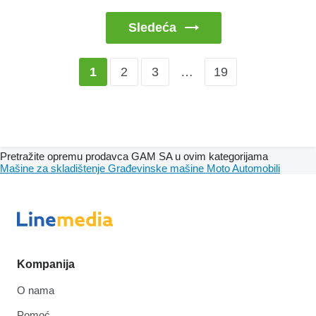
Sledeća
2
3
…
19
1
Pretražite opremu prodavca GAM SA u ovim kategorijama
Mašine za skladištenje
Građevinske mašine
Moto
Automobili
Kompanija
O nama
Pomoć