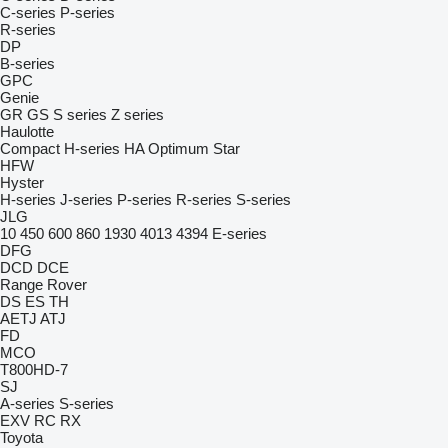
C-series
P-series
R-series
DP
B-series
GPC
Genie
GR
GS
S series
Z series
Haulotte
Compact
H-series
HA
Optimum
Star
HFW
Hyster
H-series
J-series
P-series
R-series
S-series
JLG
10
450
600
860
1930
4013
4394
E-series
DFG
DCD
DCE
Range Rover
DS
ES
TH
AETJ
ATJ
FD
MCO
T800HD-7
SJ
A-series
S-series
EXV
RC
RX
Toyota