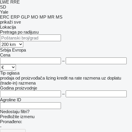
LWE
RRE
SD
Yale
ERC
ERP
GLP
MO
MP
MR
MS
prikaži sve
Lokacija
Pretraga po radijusu
Srbija
Evropa
Cena
–
Tip oglasa
prodaja
od proizvođača
lizing
kredit
na rate
razmena uz doplatu
(trade-in)
razmena
Godina proizvodnje
–
Agroline ID
Nedostaju filtri?
Predložite izmenu
Pronađeno:
-