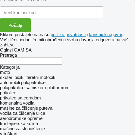
Klikom pristajete na našu
politiku privatnosti
i
korisnički ugovor
.
Vaši lični podaci će biti obrađeni u svrhu davanja odgovora na vaš
zahtev.
Oglasi GAM SA
Pretraga
Kategorija
moto
skuteri
bicikli
teretni motocikli
automobili
poluprikolice
poluprikolice sa niskom platformom
prikolice
prikolice sa ceradom
komunalna vozila
mašine za čišćenje puteva
vozila za čišćenje ulica
aerodromske opreme
kontejnerska kolica
mašine za skladištenje
viljuškari