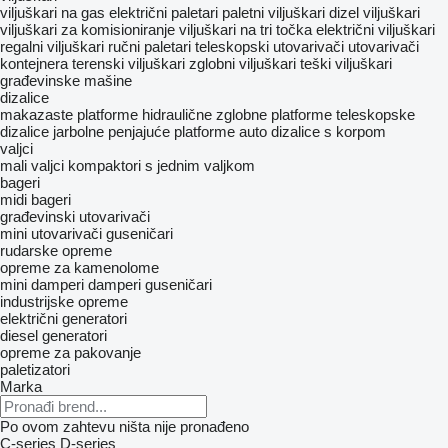
viljuškari na gas
električni paletari
paletni viljuškari
dizel viljuškari
viljuškari za komisioniranje
viljuškari na tri točka
električni viljuškari
regalni viljuškari
ručni paletari
teleskopski utovarivači
utovarivači
kontejnera
terenski viljuškari
zglobni viljuškari
teški viljuškari
građevinske mašine
dizalice
makazaste platforme
hidraulične zglobne platforme
teleskopske
dizalice
jarbolne penjajuće platforme
auto dizalice s korpom
valjci
mali valjci
kompaktori s jednim valjkom
bageri
midi bageri
građevinski utovarivači
mini utovarivači guseničari
rudarske opreme
opreme za kamenolome
mini damperi
damperi guseničari
industrijske opreme
električni generatori
diesel generatori
opreme za pakovanje
paletizatori
Marka
Po ovom zahtevu ništa nije pronađeno
C-series
D-series