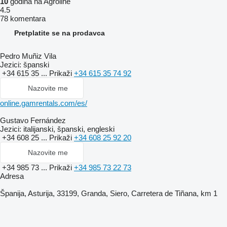
10
godina na Agroline
4.5
78 komentara
Pretplatite se na prodavca
Pedro Muñiz Vila
Jezici:
španski
+34 615 35 ...
Prikaži
+34 615 35 74 92
Nazovite me
online.gamrentals.com/es/
Gustavo Fernández
Jezici:
italijanski, španski, engleski
+34 608 25 ...
Prikaži
+34 608 25 92 20
Nazovite me
+34 985 73 ...
Prikaži
+34 985 73 22 73
Adresa
Španija, Asturija, 33199, Granda, Siero, Carretera de Tiñana, km 1