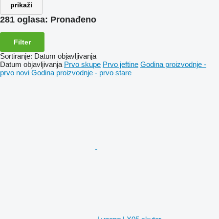
prikaži
281 oglasa:
Pronađeno
Filter
Sortiranje
:
Datum objavljivanja
Datum objavljivanja
Prvo skupe
Prvo jeftine
Godina proizvodnje -
prvo novi
Godina proizvodnje - prvo stare