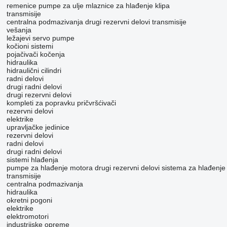
remenice
pumpe za ulje
mlaznice za hlađenje klipa
transmisije
centralna podmazivanja
drugi rezervni delovi transmisije
vešanja
ležajevi
servo pumpe
kočioni sistemi
pojačivači kočenja
hidraulika
hidraulični cilindri
radni delovi
drugi radni delovi
drugi rezervni delovi
kompleti za popravku
pričvršćivači
rezervni delovi
elektrike
upravljačke jedinice
rezervni delovi
radni delovi
drugi radni delovi
sistemi hlađenja
pumpe za hlađenje motora
drugi rezervni delovi sistema za hlađenje
transmisije
centralna podmazivanja
hidraulika
okretni pogoni
elektrike
elektromotori
industrijske opreme