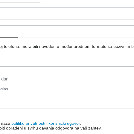
roj telefona: mora biti naveden u međunarodnom formatu sa pozivnim b
a našu
politiku privatnosti
i
korisnički ugovor
.
e biti obrađeni u svrhu davanja odgovora na vaš zahtev.