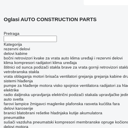
Oglasi AUTO CONSTRUCTION PARTS
Pretraga
Kategorija
rezervni delovi
delovi kabine
bočni retrovizori
kvake za vrata
auto klima uređaji i rezervni delovi
klima kompresori
radijatori klima uređaja
štitnici od sunca
podizači stakla
brave za vrata
gornji retrovizori
stakl
vetrobranska stakla
vrata
oblaganja
motori brisača
ventilatori grejanja
grejanja kabine
dr
sistemi hlađenja
pumpe za hlađenje motora
visko spojnice ventilatora
radijatori za h
elektrike
radio daljinska upravljanja
električni podizači stakala
upravljačke jedi
auto svetla
farovi
lampice
žmigavci
maglenke
plafonska rasveta
kućišta fara
delovi karoserije
branici
blatobrani
rešetke hladnjaka
kutije akumulatora
pneumatikе
sušači vazduha
pneumatski kompresori
membranske opruge kočionog
delovi motora