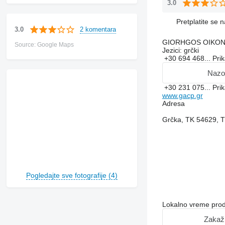
3.0
Pretplatite se 
2 komentara
3.0
GIORHGOS OIKO
Source: Google Maps
Jezici:
grčki
+30 694 468...
Pri
Nazo
+30 231 075...
Pri
www.gacp.gr
Adresa
Grčka, TK 54629
Pogledajte sve fotografije (4)
Lokalno vreme pro
Zakaž