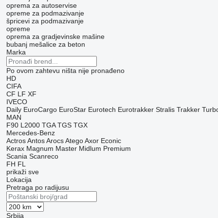
oprema za autoservise
opreme za podmazivanje
špricevi za podmazivanje
opreme
oprema za gradjevinske mašine
bubanj mešalice za beton
Marka
Po ovom zahtevu ništa nije pronađeno
HD
CIFA
CF
LF
XF
IVECO
Daily
EuroCargo
EuroStar
Eurotech
Eurotrakker
Stralis
Trakker
Turb
MAN
F90
L2000
TGA
TGS
TGX
Mercedes-Benz
Actros
Antos
Arocs
Atego
Axor
Econic
Kerax
Magnum
Master
Midlum
Premium
Scania
Scanreco
FH
FL
prikaži sve
Lokacija
Pretraga po radijusu
Srbija