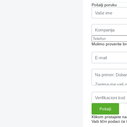
Pošalji poruku
Molimo proverite b
Klikom pristajete n
Vaši lični podaci ć