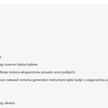
a
ugi rezervni delovi kabine
lađenje motora
ekspanzione posude
cevni priključci
nice
zatezači remena
generatori
instrument table
kutije s osiguračima
a
 cilindra