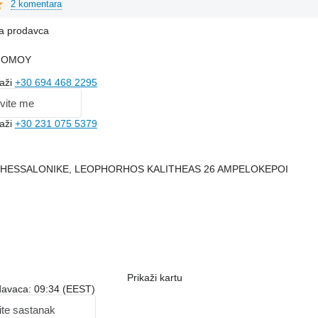
2 komentara
na prodavca
NOMOY
kaži
+30 694 468 2295
vite me
kaži
+30 231 075 5379
, THESSALONIKE, LEOPHORHOS KALITHEAS 26 AMPELOKEPOI
Prikaži kartu
davaca: 09:34 (EEST)
ite sastanak