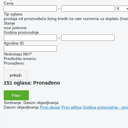
Cena
–
Tip oglasa
prodaja
od proizvođača
lizing
kredit
na rate
razmena uz doplatu (trad
Stanje
novi
polovne
Godina proizvodnje
–
Agroline ID
Nedostaju filtri?
Predložite izmenu
Pronađeno:
-
prikaži
151 oglasa:
Pronađeno
Filter
Sortiranje
:
Datum objavljivanja
Datum objavljivanja
Prvo skupe
Prvo jeftine
Godina proizvodnje - prv