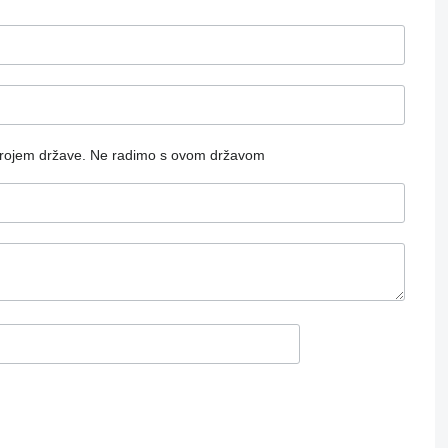
rojem države.
Ne radimo s ovom državom