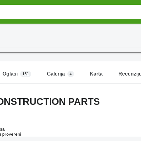
Oglasi
Galerija
Karta
Recenzij
151
4
ONSTRUCTION PARTS
asa
u provereni