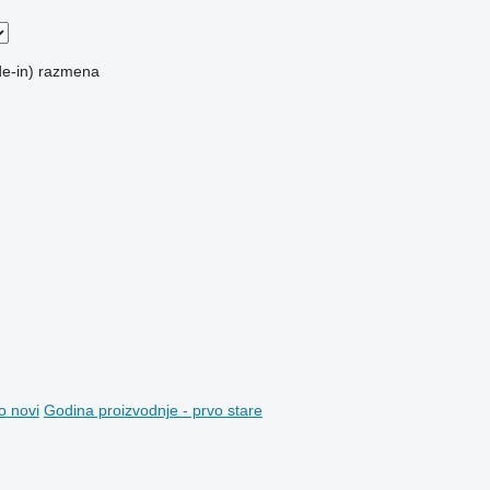
e-in)
razmena
o novi
Godina proizvodnje - prvo stare