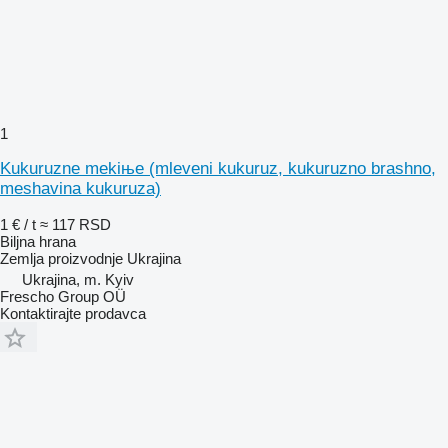
1
Kukuruzne mekiњe (mleveni kukuruz, kukuruzno brashno,
meshavina kukuruza)
1 € / t
≈ 117 RSD
Biljna hrana
Zemlja proizvodnje
Ukrajina
Ukrajina, m. Kyiv
Frescho Group OÜ
Kontaktirajte prodavca