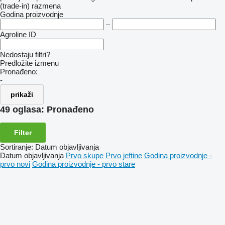
(trade-in)
razmena
Godina proizvodnje
–
Agroline ID
Nedostaju filtri?
Predložite izmenu
Pronađeno:
-
prikaži
49 oglasa:
Pronađeno
Filter
Sortiranje
:
Datum objavljivanja
Datum objavljivanja
Prvo skupe
Prvo jeftine
Godina proizvodnje -
prvo novi
Godina proizvodnje - prvo stare