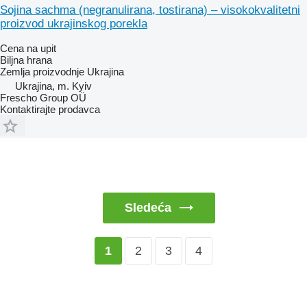
Soјina sachma (negranulirana, tostirana) – visokokvalitetni
proizvod ukraјinskog porekla
Cena na upit
Biljna hrana
Zemlja proizvodnje
Ukrajina
Ukrajina, m. Kyiv
Frescho Group OÜ
Kontaktirajte prodavca
Sledeća
2
3
4
1