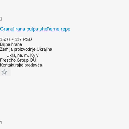
1
Granulirana pulpa sheћerne repe
1 € / t
≈ 117 RSD
Biljna hrana
Zemlja proizvodnje
Ukrajina
Ukrajina, m. Kyiv
Frescho Group OÜ
Kontaktirajte prodavca
1