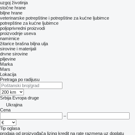
uzgoj životinja
stočne hrane
biljne hrane
veterinarske potrepštine i potrepštine za kućne ljubimce
potrepštine za kućne ljubimce
poljoprivredni proizvodi
proizvodnje useva
namirnice
žitarice
brašna
biljna ulja
sirovine i materijali
drvne sirovine
piljevine
Marka
Mars
Lokacija
Pretraga po radijusu
Srbija
Evropa
druge
Ukrajina
Cena
–
Tip oglasa
prodaja
od proizvođača
lizing
kredit
na rate
razmena uz doplatu