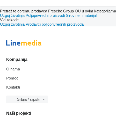
Pretražite opremu prodavca Frescho Group OÜ u ovim kategorijama
Uzgoj životinja
Poljoprivredni proizvodi
Sirovine i materijali
Vidi takođe
Uzgoj životinja
Prodavci poljoprivrednih proizvoda
Kompanija
O nama
Pomoć
Kontakti
Srbija / srpski
Naši projekti