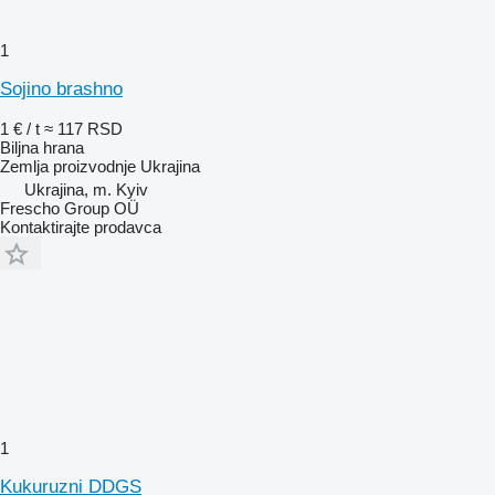
1
Soјino brashno
1 € / t
≈ 117 RSD
Biljna hrana
Zemlja proizvodnje
Ukrajina
Ukrajina, m. Kyiv
Frescho Group OÜ
Kontaktirajte prodavca
1
Kukuruzni DDGS