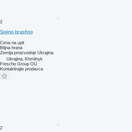
2
Soјino brashno
Cena na upit
Biljna hrana
Zemlja proizvodnje
Ukrajina
Ukrajina, Khmilnyk
Frescho Group OÜ
Kontaktirajte prodavca
2