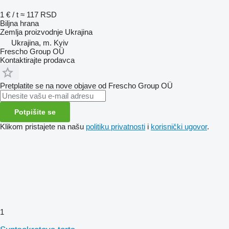
1 € / t
≈ 117 RSD
Biljna hrana
Zemlja proizvodnje
Ukrajina
Ukrajina, m. Kyiv
Frescho Group OÜ
Kontaktirajte prodavca
Pretplatite se na nove objave od Frescho Group OÜ
Potpišite se
Klikom pristajete na našu
politiku privatnosti
i
korisnički ugovor
.
1