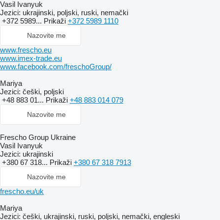
Vasil Ivanyuk
Jezici:
ukrajinski, poljski, ruski, nemački
+372 5989...
Prikaži
+372 5989 1110
Nazovite me
www.frescho.eu
www.imex-trade.eu
www.facebook.com/freschoGroup/
Mariya
Jezici:
češki, poljski
+48 883 01...
Prikaži
+48 883 014 079
Nazovite me
Frescho Group Ukraine
Vasil Ivanyuk
Jezici:
ukrajinski
+380 67 318...
Prikaži
+380 67 318 7913
Nazovite me
frescho.eu/uk
Mariya
Jezici:
češki, ukrajinski, ruski, poljski, nemački, engleski