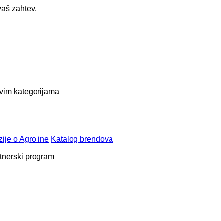
vaš zahtev.
vim kategorijama
ije o Agroline
Katalog brendova
tnerski program