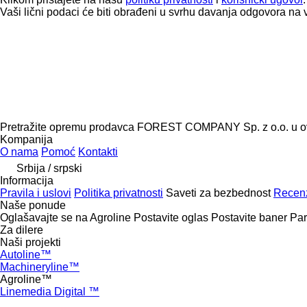
Vaši lični podaci će biti obrađeni u svrhu davanja odgovora na 
Pretražite opremu prodavca FOREST COMPANY Sp. z o.o. u o
Kompanija
O nama
Pomoć
Kontakti
Srbija / srpski
Informacija
Pravila i uslovi
Politika privatnosti
Saveti za bezbednost
Recenz
Naše ponude
Oglašavajte se na Agroline
Postavite oglas
Postavite baner
Par
Za dilere
Naši projekti
Autoline™
Machineryline™
Agroline™
Linemedia Digital ™