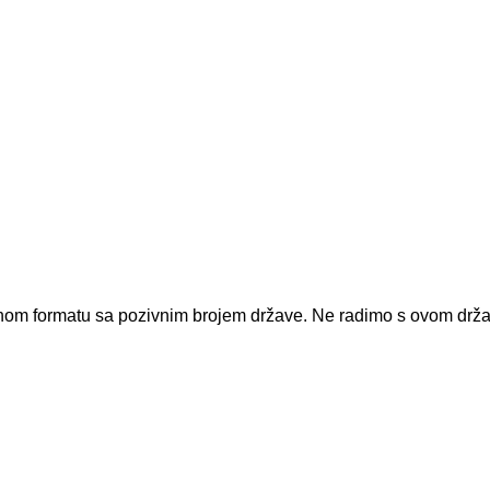
dnom formatu sa pozivnim brojem države.
Ne radimo s ovom drž