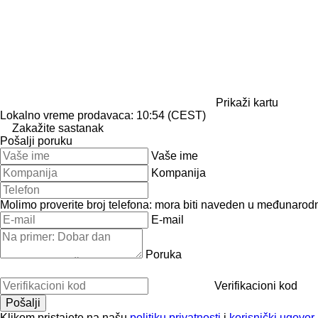
Prikaži kartu
Lokalno vreme prodavaca: 10:54 (CEST)
Zakažite sastanak
Pošalji poruku
Vaše ime
Kompanija
Molimo proverite broj telefona: mora biti naveden u međunaro
E-mail
Poruka
Verifikacioni kod
Klikom pristajete na našu
politiku privatnosti
i
korisnički ugovor
.