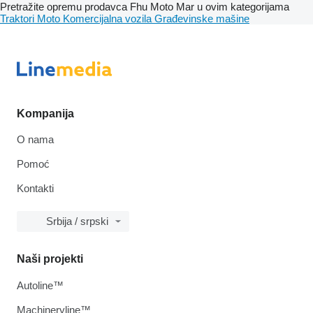
Pretražite opremu prodavca Fhu Moto Mar u ovim kategorijama
Traktori
Moto
Komercijalna vozila
Građevinske mašine
Kompanija
O nama
Pomoć
Kontakti
Srbija / srpski
Naši projekti
Autoline™
Machineryline™