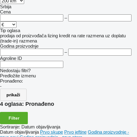
Srbija
Cena
–
Tip oglasa
prodaja
od proizvođača
lizing
kredit
na rate
razmena uz doplatu
(trade-in)
razmena
Godina proizvodnje
–
Agroline ID
Nedostaju filtri?
Predložite izmenu
Pronađeno:
-
prikaži
4 oglasa:
Pronađeno
Filter
Sortiranje
:
Datum objavljivanja
Datum objavljivanja
Prvo skupe
Prvo jeftine
Godina proizvodnje -