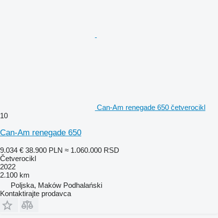
Can-Am renegade 650 četverocikl
10
Can-Am renegade 650
9.034 €
38.900 PLN
≈ 1.060.000 RSD
Četverocikl
2022
2.100 km
Poljska, Maków Podhalański
Kontaktirajte prodavca