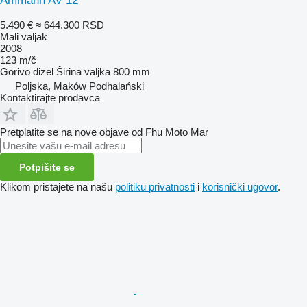
Ammann AV 12
5.490 €
≈ 644.300 RSD
Mali valjak
2008
123 m/č
Gorivo
dizel
Širina valjka
800 mm
Poljska, Maków Podhalański
Kontaktirajte prodavca
Pretplatite se na nove objave od Fhu Moto Mar
Potpišite se
Klikom pristajete na našu
politiku privatnosti
i
korisnički ugovor
.