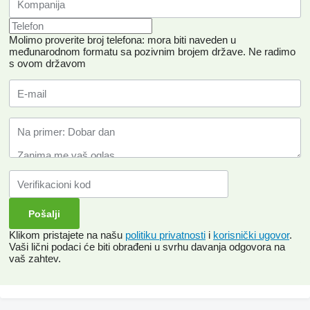
Molimo proverite broj telefona: mora biti naveden u
međunarodnom formatu sa pozivnim brojem države.
Ne radimo
s ovom državom
Klikom pristajete na našu
politiku privatnosti
i
korisnički ugovor
.
Vaši lični podaci će biti obrađeni u svrhu davanja odgovora na
vaš zahtev.