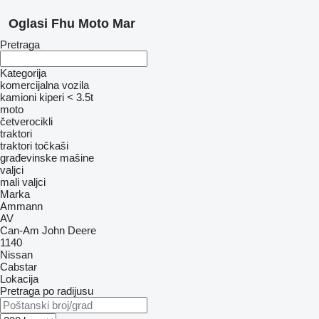
Oglasi Fhu Moto Mar
Pretraga
Kategorija
komercijalna vozila
kamioni kiperi < 3.5t
moto
četverocikli
traktori
traktori točkaši
građevinske mašine
valjci
mali valjci
Marka
Ammann
AV
Can-Am
John Deere
1140
Nissan
Cabstar
Lokacija
Pretraga po radijusu