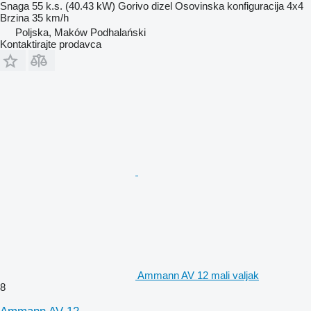
Snaga
55 k.s. (40.43 kW)
Gorivo
dizel
Osovinska konfiguracija
4x4
Brzina
35 km/h
Poljska, Maków Podhalański
Kontaktirajte prodavca
Ammann AV 12 mali valjak
8