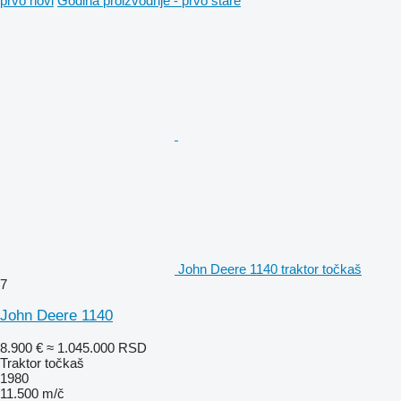
prvo novi
Godina proizvodnje - prvo stare
John Deere 1140 traktor točkaš
7
John Deere 1140
8.900 €
≈ 1.045.000 RSD
Traktor točkaš
1980
11.500 m/č