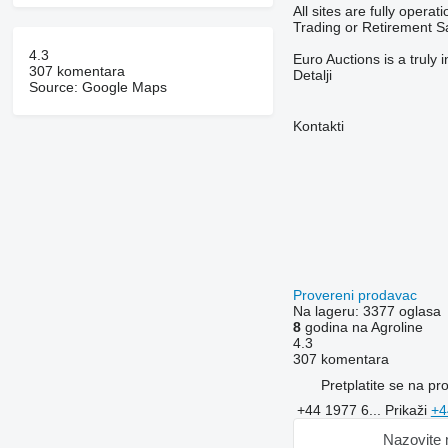
All sites are fully opera
Trading or Retirement S
4.3
Euro Auctions is a truly
307 komentara
Detalji
Source: Google Maps
Kontakti
Provereni prodavac
Na lageru:
3377 oglasa
8
godina na Agroline
4.3
307 komentara
Pretplatite se na p
+44 1977 6...
Prikaži
+4
Nazovite