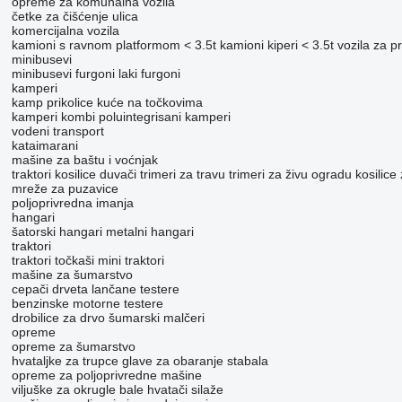
opreme za komunalna vozila
četke za čišćenje ulica
komercijalna vozila
kamioni s ravnom platformom < 3.5t
kamioni kiperi < 3.5t
vozila za p
minibusevi
minibusevi furgoni
laki furgoni
kamperi
kamp prikolice
kuće na točkovima
kamperi kombi
poluintegrisani kamperi
vodeni transport
kataimarani
mašine za baštu i voćnjak
traktori kosilice
duvači
trimeri za travu
trimeri za živu ogradu
kosilice
mreže za puzavice
poljoprivrednа imanjа
hangari
šatorski hangari
metalni hangari
traktori
traktori točkaši
mini traktori
mašine za šumarstvo
cepači drveta
lančane testere
benzinske motorne testere
drobilice za drvo
šumarski malčeri
opreme
opreme za šumarstvo
hvataljke za trupce
glave za obaranje stabala
opreme za poljoprivredne mašine
viljuške za okrugle bale
hvatači silaže