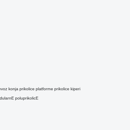
revoz konja
prikolice platforme
prikolice kiperi
ularnE poluprikolicE