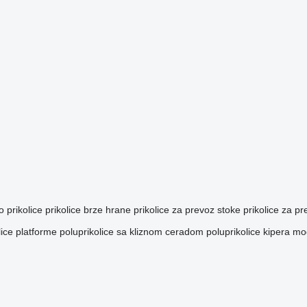
o prikolice
prikolice brze hrane
prikolice za prevoz stoke
prikolice za p
lice platforme
poluprikolice sa kliznom ceradom
poluprikolice kipera
mod