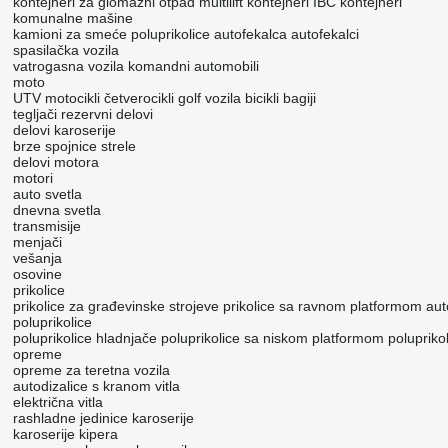
kontejneri za glomazni otpad
multilift kontejneri
IBC kontejneri
komunalne mašine
kamioni za smeće
poluprikolice autofekalca
autofekalci
spasilačka vozila
vatrogasna vozila
komandni automobili
moto
UTV
motocikli
četverocikli
golf vozila
bicikli
bagiji
tegljači
rezervni delovi
delovi karoserije
brze spojnice
strele
delovi motora
motori
auto svetla
dnevna svetla
transmisije
menjači
vešanja
osovine
prikolice
prikolice za građevinske strojeve
prikolice sa ravnom platformom
aut
poluprikolice
poluprikolice hladnjače
poluprikolice sa niskom platformom
polupriko
opreme
оpremе za teretna vozila
autodizalice s kranom
vitla
električna vitla
rashladne jedinice
karoserije
karoserije kipera