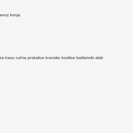
revoz konja
 za travu
ručne prskalice
kranske kosilice
baštenski alati