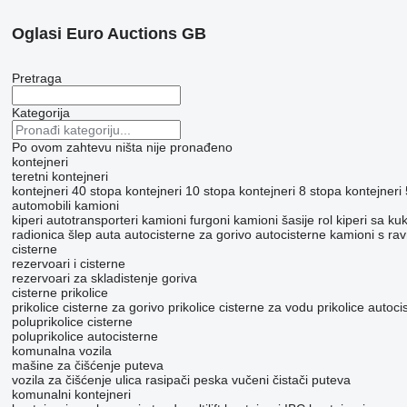
Oglasi Euro Auctions GB
Pretraga
Kategorija
Po ovom zahtevu ništa nije pronađeno
kontejneri
teretni kontejneri
kontejneri 40 stopa
kontejneri 10 stopa
kontejneri 8 stopa
kontejneri
automobili
kamioni
kiperi
autotransporteri
kamioni furgoni
kamioni šasije
rol kiperi sa k
radionica
šlep auta
autocisterne za gorivo
autocisterne
kamioni s ra
cisterne
rezervoari i cisterne
rezervoari za skladistenje goriva
cisterne prikolice
prikolice cisterne za gorivo
prikolice cisterne za vodu
prikolice autoci
poluprikolice cisterne
poluprikolice autocisterne
komunalna vozila
mašine za čišćenje puteva
vozila za čišćenje ulica
rasipači peska
vučeni čistači puteva​
komunalni kontejneri