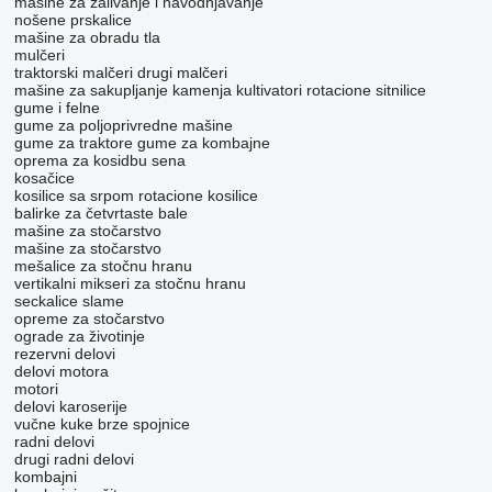
mašine za zalivanje i navodnjavanje
nošene prskalice
mašine za obradu tla
mulčeri
traktorski malčeri
drugi malčeri
mašine za sakupljanje kamenja
kultivatori
rotacione sitnilice
gume i felne
gume za poljoprivredne mašine
gume za traktore
gume za kombajne
oprema za kosidbu sena
kosačice
kosilice sa srpom
rotacione kosilice
balirke za četvrtaste bale
mašine za stočarstvo
mašine za stočarstvo
mešalice za stočnu hranu
vertikalni mikseri za stočnu hranu
seckalice slame
opreme za stočarstvo
ograde za životinje
rezervni delovi
delovi motora
motori
delovi karoserije
vučne kuke
brze spojnice
radni delovi
drugi radni delovi
kombajni