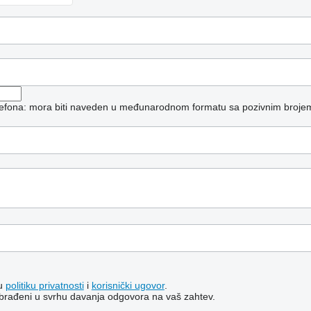
elefona: mora biti naveden u međunarodnom formatu sa pozivnim broje
šu
politiku privatnosti
i
korisnički ugovor
.
i obrađeni u svrhu davanja odgovora na vaš zahtev.