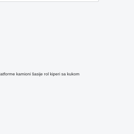
latforme
kamioni šasije
rol kiperi sa kukom