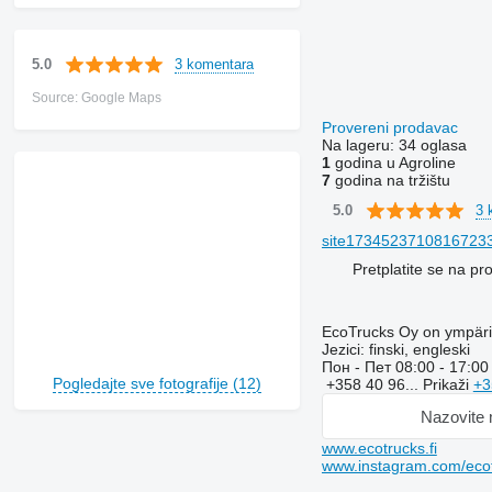
3 komentara
5.0
Source: Google Maps
Provereni prodavac
Na lageru:
34 oglasa
1
godina u Agroline
7
godina na tržištu
3 
5.0
site173452371081672334
Pretplatite se na p
EcoTrucks Oy on ympäristö
Jezici:
finski, engleski
Пон - Пет
08:00 - 17:00
Pogledajte sve fotografije (12)
+358 40 96...
Prikaži
+3
Nazovite
www.ecotrucks.fi
www.instagram.com/ecot