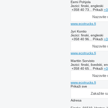
Eemi Pohjola
Jezici:
finski, engleski
+358 40 73...
Prikaži
+3
Nazovite
www.ecotrucks.fi
Jyri Kontio
Jezici:
finski, engleski
+358 40 96...
Prikaži
+3
Nazovite
www.ecotrucks.fi
Marttin Sorvisto
Jezici:
finski, švedski, en
+358 40 65...
Prikaži
+3
Nazovite
www.ecotrucks.fi
Prikaži sve
Zakažite s
Adresa