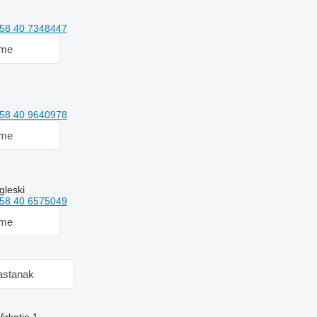
58 40 7348447
 me
58 40 9640978
 me
gleski
58 40 6575049
 me
astanak