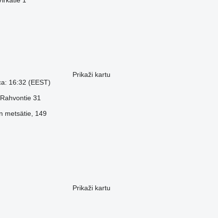
irkatie 1
Prikaži kartu
a: 16:32 (EEST)
 Rahvontie 31
n metsätie, 149
Prikaži kartu