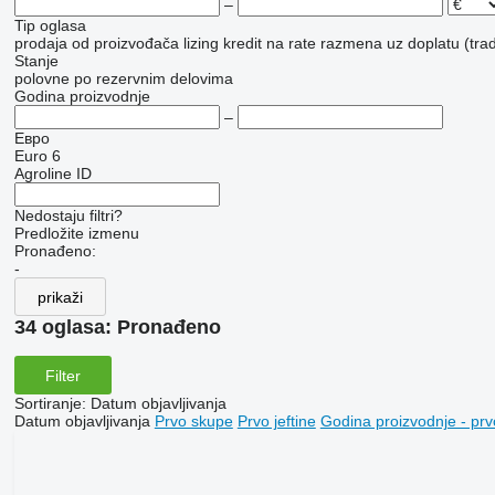
–
Tip oglasa
prodaja
od proizvođača
lizing
kredit
na rate
razmena uz doplatu (trad
Stanje
polovne
po rezervnim delovima
Godina proizvodnje
–
Евро
Euro 6
Agroline ID
Nedostaju filtri?
Predložite izmenu
Pronađeno:
-
prikaži
34 oglasa:
Pronađeno
Filter
Sortiranje
:
Datum objavljivanja
Datum objavljivanja
Prvo skupe
Prvo jeftine
Godina proizvodnje - prv