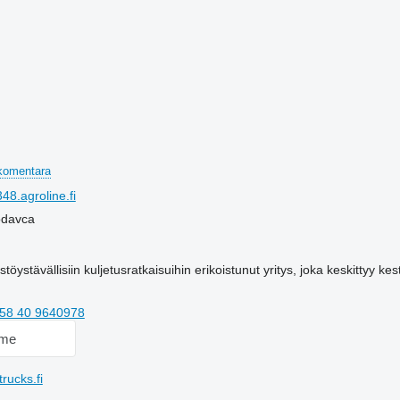
komentara
8.agroline.fi
rodavca
ystävällisiin kuljetusratkaisuihin erikoistunut yritys, joka keskittyy kes
58 40 9640978
 me
rucks.fi