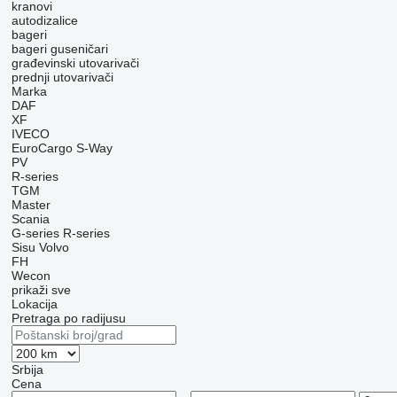
kranovi
autodizalice
bageri
bageri guseničari
građevinski utovarivači
prednji utovarivači
Marka
DAF
XF
IVECO
EuroCargo
S-Way
PV
R-series
TGM
Master
Scania
G-series
R-series
Sisu
Volvo
FH
Wecon
prikaži sve
Lokacija
Pretraga po radijusu
Srbija
Cena