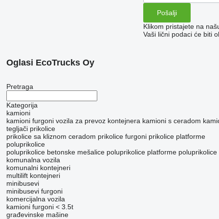
Klikom pristajete na na
Vaši lični podaci će bit
Oglasi EcoTrucks Oy
Pretraga
Kategorija
kamioni
kamioni furgoni
vozila za prevoz kontejnera
kamioni s ceradom
kami
tegljači
prikolice
prikolice sa kliznom ceradom
prikolice furgoni
prikolice platforme
poluprikolice
poluprikolice betonske mešalice
poluprikolice platforme
poluprikolice
komunalna vozila
komunalni kontejneri
multilift kontejneri
minibusevi
minibusevi furgoni
komercijalna vozila
kamioni furgoni < 3.5t
građevinske mašine