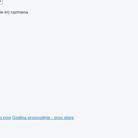
e-in)
razmena
o novi
Godina proizvodnje - prvo stare