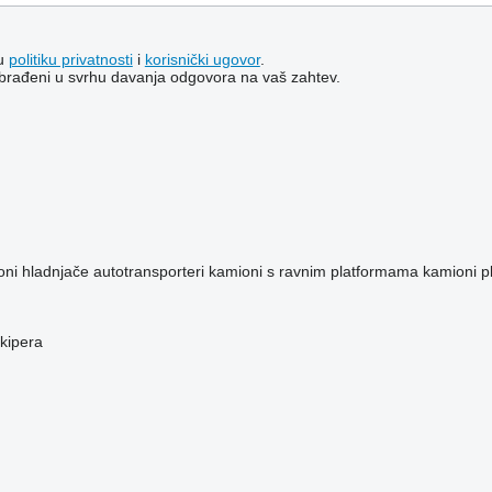
šu
politiku privatnosti
i
korisnički ugovor
.
i obrađeni u svrhu davanja odgovora na vaš zahtev.
oni hladnjače
autotransporteri
kamioni s ravnim platformama
kamioni p
 kipera