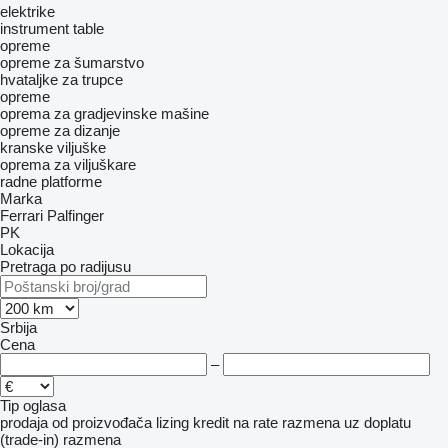
elektrike
instrument table
opreme
opreme za šumarstvo
hvataljke za trupce
opreme
oprema za gradjevinske mašine
opreme za dizanje
kranske viljuške
oprema za viljuškare
radne platforme
Marka
Ferrari
Palfinger
PK
Lokacija
Pretraga po radijusu
Srbija
Cena
–
Tip oglasa
prodaja
od proizvođača
lizing
kredit
na rate
razmena uz doplatu
(trade-in)
razmena