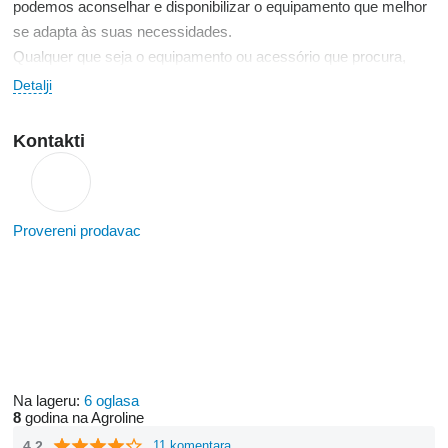
podemos aconselhar e disponibilizar o equipamento que melhor
se adapta às suas necessidades.
Qualquer que seja o equipamento ou acessório que procura,
contacte-nos
Detalji
Kontakti
Provereni prodavac
Na lageru:
6 oglasa
8
godina na Agroline
4.2
11 komentara