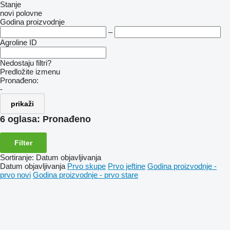
Stanje
novi
polovne
Godina proizvodnje
–
Agroline ID
Nedostaju filtri?
Predložite izmenu
Pronađeno:
-
prikaži
6 oglasa:
Pronađeno
Filter
Sortiranje
:
Datum objavljivanja
Datum objavljivanja
Prvo skupe
Prvo jeftine
Godina proizvodnje -
prvo novi
Godina proizvodnje - prvo stare