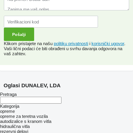
Klikom pristajete na našu
politiku privatnosti
i
korisnički ugovor
.
Vaši lični podaci će biti obrađeni u svrhu davanja odgovora na
vaš zahtev.
Oglasi DUNALEV, LDA
Pretraga
Kategorija
opreme
оpremе za teretna vozila
autodizalice s kranom
vitla
hidraulična vitla
rezervni delovi