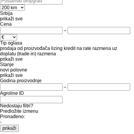
Srbija
prikaži sve
Cena
–
Tip oglasa
prodaja
od proizvođača
lizing
kredit
na rate
razmena uz
doplatu (trade-in)
razmena
prikaži sve
Stanje
novi
polovne
prikaži sve
Godina proizvodnje
–
Agroline ID
Nedostaju filtri?
Predložite izmenu
Pronađeno:
-
prikaži