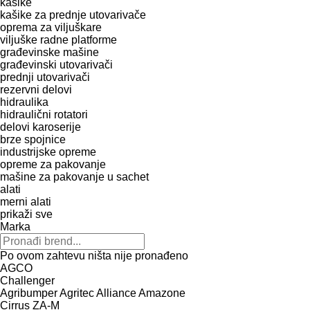
kašike
kašike za prednje utovarivače
oprema za viljuškare
viljuške
radne platforme
građevinske mašine
građevinski utovarivači
prednji utovarivači
rezervni delovi
hidraulika
hidraulični rotatori
delovi karoserije
brze spojnice
industrijske opreme
opreme za pakovanje
mašine za pakovanje u sachet
alati
merni alati
prikaži sve
Marka
Po ovom zahtevu ništa nije pronađeno
AGCO
Challenger
Agribumper
Agritec
Alliance
Amazone
Cirrus
ZA-M