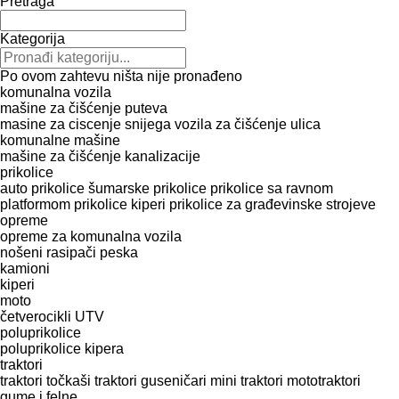
Pretraga
Kategorija
Po ovom zahtevu ništa nije pronađeno
komunalna vozila
mašine za čišćenje puteva
masine za ciscenje snijega
vozila za čišćenje ulica
komunalne mašine
mašine za čišćenje kanalizacije
prikolice
auto prikolice
šumarske prikolice
prikolice sa ravnom
platformom
prikolice kiperi
prikolice za građevinske strojeve
opreme
opreme za komunalna vozila
nošeni rasipači peska
kamioni
kiperi
moto
četverocikli
UTV
poluprikolice
poluprikolice kipera
traktori
traktori točkaši
traktori guseničari
mini traktori
mototraktori
gume i felne