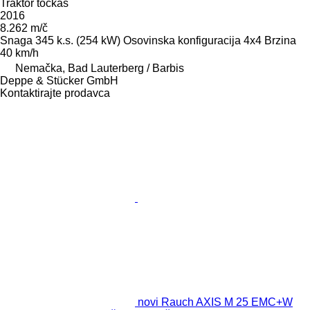
Traktor točkaš
2016
8.262 m/č
Snaga
345 k.s. (254 kW)
Osovinska konfiguracija
4x4
Brzina
40 km/h
Nemačka, Bad Lauterberg / Barbis
Deppe & Stücker GmbH
Kontaktirajte prodavca
novi Rauch AXIS M 25 EMC+W