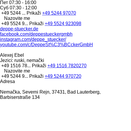
Пет
07:30 - 16:00
Суб
07:30 - 12:00
+49 5244 ...
Prikaži
+49 5244 97070
Nazovite me
+49 5524 9...
Prikaži
+49 5524 923098
deppe-stuecker.de
facebook.com/deppestueckergmbh
instagram.com/deppe_stuecker/
youtube.com/c/DeppeSt%C3%BCckerGmbH
Alexej Ebel
Jezici:
ruski, nemački
+49 1516 78...
Prikaži
+49 1516 7820270
Nazovite me
+49 5244 9...
Prikaži
+49 5244 970720
Adresa
Nemačka, Severni Rejn, 37431, Bad Lauterberg,
Barbiserstraße 134