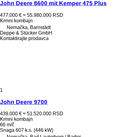
John Deere 8600 mit Kemper 475 Plus
477.000 €
≈ 55.980.000 RSD
Krmni kombajn
Nemačka, Barnstädt
Deppe & Stücker GmbH
Kontaktirajte prodavca
1
John Deere 9700
439.000 €
≈ 51.520.000 RSD
Krmni kombajn
66 m/č
Snaga
607 k.s. (446 kW)
Nemačka, Bad Lauterberg / Barbis