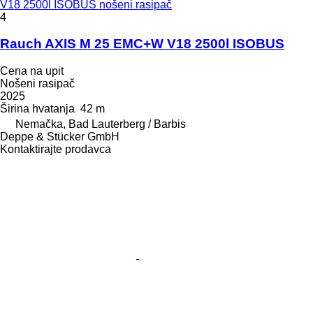
V18 2500l ISOBUS nošeni rasipač
4
Rauch AXIS M 25 EMC+W V18 2500l ISOBUS
Cena na upit
Nošeni rasipač
2025
Širina hvatanja
42 m
Nemačka, Bad Lauterberg / Barbis
Deppe & Stücker GmbH
Kontaktirajte prodavca