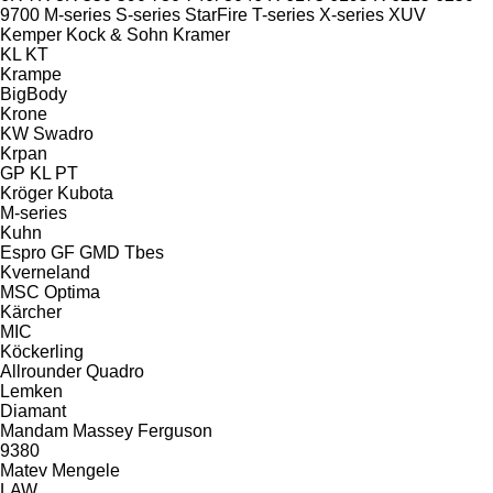
9700
M-series
S-series
StarFire
T-series
X-series
XUV
Kemper
Kock & Sohn
Kramer
KL
KT
Krampe
BigBody
Krone
KW
Swadro
Krpan
GP
KL
PT
Kröger
Kubota
M-series
Kuhn
Espro
GF
GMD
Tbes
Kverneland
MSC
Optima
Kärcher
MIC
Köckerling
Allrounder
Quadro
Lemken
Diamant
Mandam
Massey Ferguson
9380
Matev
Mengele
LAW