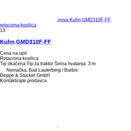
nova Kuhn GMD310F-FF
rotaciona kosilica
13
Kuhn GMD310F-FF
Cena na upit
Rotaciona kosilica
Tip
okačena
Tip
za traktor
Širina hvatanja
3 m
Nemačka, Bad Lauterberg / Barbis
Deppe & Stücker GmbH
Kontaktirajte prodavca