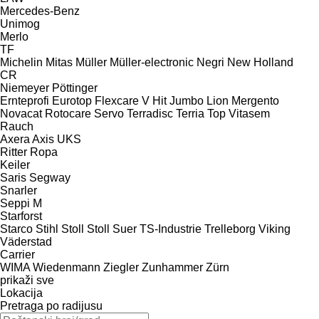
Mercedes-Benz
Unimog
Merlo
TF
Michelin
Mitas
Müller
Müller-electronic
Negri
New Holland
CR
Niemeyer
Pöttinger
Ernteprofi
Eurotop
Flexcare V
Hit
Jumbo
Lion
Mergento
Novacat
Rotocare
Servo
Terradisc
Terria
Top
Vitasem
Rauch
Axera
Axis
UKS
Ritter
Ropa
Keiler
Saris
Segway
Snarler
Seppi M
Starforst
Starco
Stihl
Stoll
Stoll
Suer
TS-Industrie
Trelleborg
Viking
Väderstad
Carrier
WIMA
Wiedenmann
Ziegler
Zunhammer
Zürn
prikaži sve
Lokacija
Pretraga po radijusu