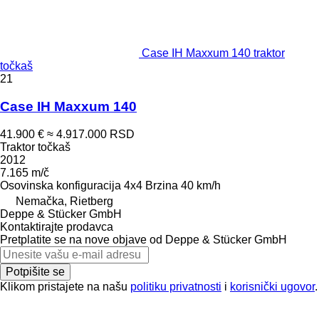
Case IH Maxxum 140 traktor
točkaš
21
Case IH Maxxum 140
41.900 €
≈ 4.917.000 RSD
Traktor točkaš
2012
7.165 m/č
Osovinska konfiguracija
4x4
Brzina
40 km/h
Nemačka, Rietberg
Deppe & Stücker GmbH
Kontaktirajte prodavca
Pretplatite se na nove objave od Deppe & Stücker GmbH
Potpišite se
Klikom pristajete na našu
politiku privatnosti
i
korisnički ugovor
.