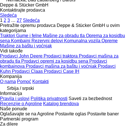
Deppe & Stücker GmbH
Kontaktirajte prodavca
Sledeća
1
2
3
…
27
Sledeća
Pretražite opremu prodavca Deppe & Stücker GmbH u ovim
kategorijama
Traktori
Gume i felne
Mašine za obradu tla
Oprema za kosidbu
sena
Kombajni
Rezervni delovi
Komunalna vozila
Opreme
Mašine za baštu i voćnjak
Vidi takođe
Prodavci John Deere
Prodavci traktora
Prodavci mašina za
obradu tla
Prodavci opremi za kosidbu sena
Prodavci
kombajnova
Prodavci mašina za baštu i voćnjak
Prodavci
Kuhn
Prodavci Claas
Prodavci Case IH
Kompanija
O nama
Pomoć
Kontakti
Srbija / srpski
Informacija
Pravila i uslovi
Politika privatnosti
Saveti za bezbednost
Recenzije o Agroline
Katalog brendova
Naše ponude
Oglašavajte se na Agroline
Postavite oglas
Postavite baner
Partnerski program
Za dilere