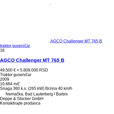
AGCO Challenger MT 765 B
traktor guseničar
16
AGCO Challenger MT 765 B
49.500 €
≈ 5.809.000 RSD
Traktor guseničar
2009
10.684 m/č
Snaga
360 k.s. (265 kW)
Brzina
40 km/h
Nemačka, Bad Lauterberg / Barbis
Deppe & Stücker GmbH
Kontaktirajte prodavca