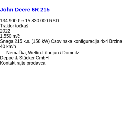
John Deere 6R 215
134.900 €
≈ 15.830.000 RSD
Traktor točkaš
2022
1.550 m/č
Snaga
215 k.s. (158 kW)
Osovinska konfiguracija
4x4
Brzina
40 km/h
Nemačka, Wettin-Löbejun / Domnitz
Deppe & Stücker GmbH
Kontaktirajte prodavca