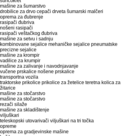
suncokret
mašine za šumarstvo
drobilice za drvo
cepači drveta
šumarski malčeri
oprema za đubrenje
rasipači đubriva
nošeni rasipači
rasipači veštačkog đubriva
mašinе za setvu i sadnju
kombinovane sejalice
mehaničke sejalice
pneumatske
precizne sejalice
mašine za krompir
vadilice za krumpir
mašine za zalivanje i navodnjavanje
vučene prskalice
nošene prskalice
transportna vozila
traktorske prikolice
prikolice za žetelice
teretna kolica za
žitarice
mašine za stočarstvo
mašine za stočarstvo
rezači silaže
mašine za skladištenje
viljuškari
teleskopski utovarivači
viljuškari na tri točka
opreme
oprema za gradjevinske mašine