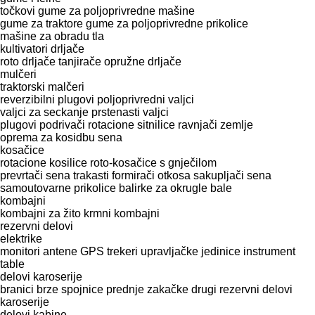
točkovi
gume za poljoprivredne mašine
gume za traktore
gume za poljoprivredne prikolice
mašine za obradu tla
kultivatori
drljače
roto drljače
tanjirače
opružne drljače
mulčeri
traktorski malčeri
reverzibilni plugovi
poljoprivredni valjci
valjci za seckanje
prstenasti valjci
plugovi
podrivači
rotacione sitnilice
ravnjači zemlje
oprema za kosidbu sena
kosačice
rotacione kosilice
roto-kosačice s gnječilom
prevrtači sena
trakasti formirači otkosa
sakupljači sena
samoutovarne prikolice
balirke za okrugle bale
kombajni
kombajni za žito
krmni kombajni
rezervni delovi
elektrike
monitori
antene
GPS trekeri
upravljačke jedinice
instrument
table
delovi karoserije
branici
brze spojnice
prednje zakačke
drugi rezervni delovi
karoserije
delovi kabine