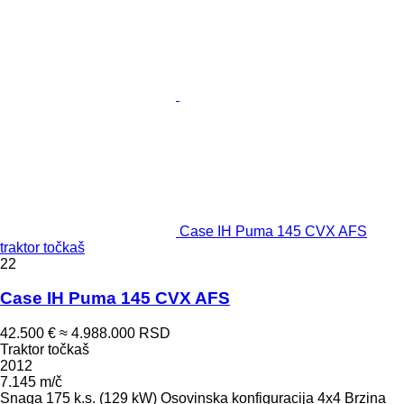
Case IH Puma 145 CVX AFS
traktor točkaš
22
Case IH Puma 145 CVX AFS
42.500 €
≈ 4.988.000 RSD
Traktor točkaš
2012
7.145 m/č
Snaga
175 k.s. (129 kW)
Osovinska konfiguracija
4x4
Brzina