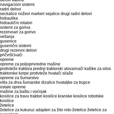
navigacioni sistemi
radni delovi
seckalicе
noževi
markeri sejalice
drugi radni delovi
hidraulika
hidraulični rotatori
sistemi za goriva
rezervoari za gorivo
vešanja
gusenice
gusenični sistemi
drugi rezervni delovi
pričvršćivači
opreme
opreme za poljoprivredne mašine
protivteže traktora
prednji traktorski utovarivači
kašike za silos
traktorske korpe
protivteže
hvatači silaže
opreme za šumarstvo
vitla za drva
šumarske dizalice
hvataljke za trupce
ostale opreme
mašine za baštu i voćnjak
kosilice za travu
traktori kosilice
kranske kosilice
robotske
kosilice
žetelice
žetelice za kukuruz
adapteri za žito
roto-žetelice
žetelice za