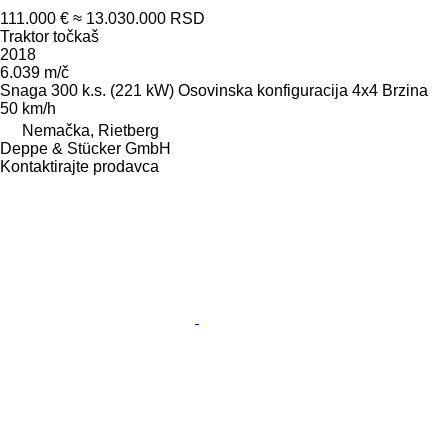
111.000 €
≈ 13.030.000 RSD
Traktor točkaš
2018
6.039 m/č
Snaga
300 k.s. (221 kW)
Osovinska konfiguracija
4x4
Brzina
50 km/h
Nemačka, Rietberg
Deppe & Stücker GmbH
Kontaktirajte prodavca