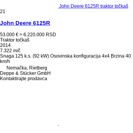
John Deere 6125R traktor točkaš
21
John Deere 6125R
53.000 €
≈ 6.220.000 RSD
Traktor točkaš
2014
7.322 m/č
Snaga
125 k.s. (92 kW)
Osovinska konfiguracija
4x4
Brzina
40
km/h
Nemačka, Rietberg
Deppe & Stücker GmbH
Kontaktirajte prodavca