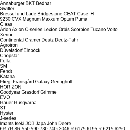
Annaburger
BKT
Bednar
Swifter
Bressel und Lade
Bridgestone
CEAT
Case IH
9230
CVX
Magnum
Maxxum
Optum
Puma
Claas
Arion
Axion
C-series
Lexion
Orbis
Scorpion
Tucano
Volto
Xerion
Continental
Cramer
Deutz
Deutz-Fahr
Agrotron
Düvelsdorf
Einböck
Chopstar
Fella
SM
Fendt
Katana
Fliegl
Fransgård
Galaxy
Geringhoff
HORIZON
Goodyear
Grasdorf
Grimme
EVO
Hauer
Husqvarna
ST
Hyster
J-series
Imants
Iseki
JCB
Japa
John Deere
6R
7R
8R
550
590
730
740i
3046 R
6175
6195 R
6215
6250