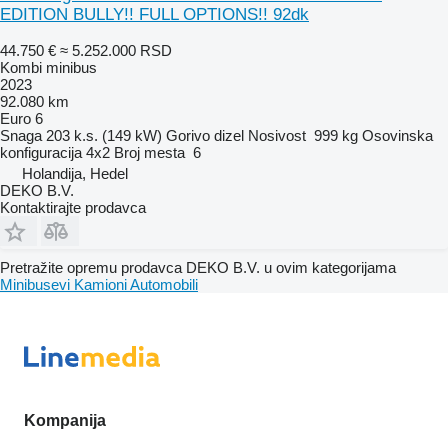
EDITION BULLY!! FULL OPTIONS!! 92dk
44.750 €
≈ 5.252.000 RSD
Kombi minibus
2023
92.080 km
Euro 6
Snaga
203 k.s. (149 kW)
Gorivo
dizel
Nosivost
999 kg
Osovinska
konfiguracija
4x2
Broj mesta
6
Holandija, Hedel
DEKO B.V.
Kontaktirajte prodavca
Pretražite opremu prodavca DEKO B.V. u ovim kategorijama
Minibusevi
Kamioni
Automobili
Kompanija