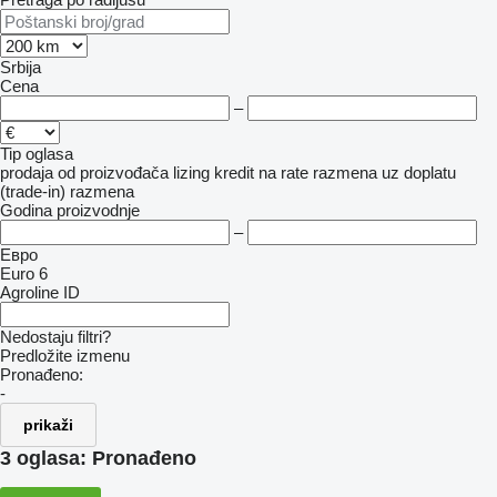
Srbija
Cena
–
Tip oglasa
prodaja
od proizvođača
lizing
kredit
na rate
razmena uz doplatu
(trade-in)
razmena
Godina proizvodnje
–
Евро
Euro 6
Agroline ID
Nedostaju filtri?
Predložite izmenu
Pronađeno:
-
prikaži
3 oglasa:
Pronađeno