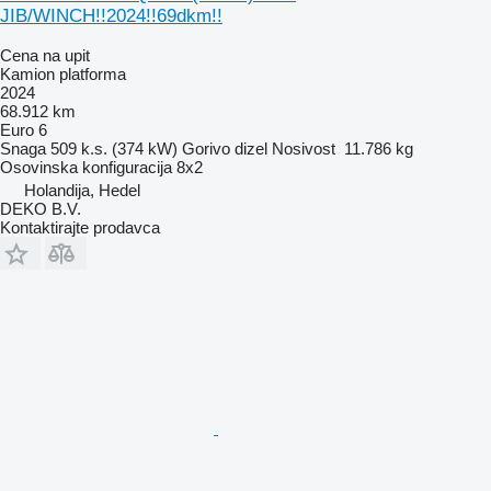
JIB/WINCH!!2024!!69dkm!!
Cena na upit
Kamion platforma
2024
68.912 km
Euro 6
Snaga
509 k.s. (374 kW)
Gorivo
dizel
Nosivost
11.786 kg
Osovinska konfiguracija
8x2
Holandija, Hedel
DEKO B.V.
Kontaktirajte prodavca