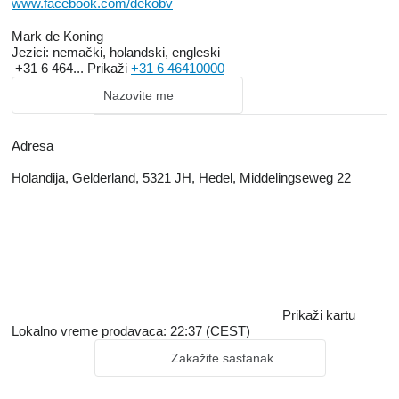
www.facebook.com/dekobv
Mark de Koning
Jezici:
nemački, holandski, engleski
+31 6 464...
Prikaži
+31 6 46410000
Nazovite me
Adresa
Holandija, Gelderland, 5321 JH, Hedel, Middelingseweg 22
Prikaži kartu
Lokalno vreme prodavaca: 22:37 (CEST)
Zakažite sastanak