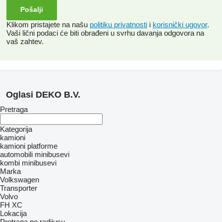
Klikom pristajete na našu
politiku privatnosti
i
korisnički ugovor
.
Vaši lični podaci će biti obrađeni u svrhu davanja odgovora na
vaš zahtev.
Oglasi DEKO B.V.
Pretraga
Kategorija
kamioni
kamioni platforme
automobili
minibusevi
kombi minibusevi
Marka
Volkswagen
Transporter
Volvo
FH
XC
Lokacija
Pretraga po radijusu