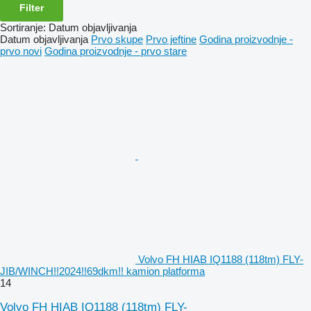
Filter
Sortiranje
:
Datum objavljivanja
Datum objavljivanja
Prvo skupe
Prvo jeftine
Godina proizvodnje -
prvo novi
Godina proizvodnje - prvo stare
Volvo FH HIAB IQ1188 (118tm) FLY-
JIB/WINCH!!2024!!69dkm!! kamion platforma
14
Volvo FH HIAB IQ1188 (118tm) FLY-