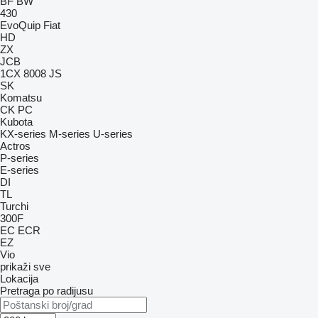
BF
BW
430
EvoQuip
Fiat
HD
ZX
JCB
1CX
8008
JS
SK
Komatsu
CK
PC
Kubota
KX-series
M-series
U-series
Actros
P-series
E-series
DI
TL
Turchi
300F
EC
ECR
EZ
Vio
prikaži sve
Lokacija
Pretraga po radijusu