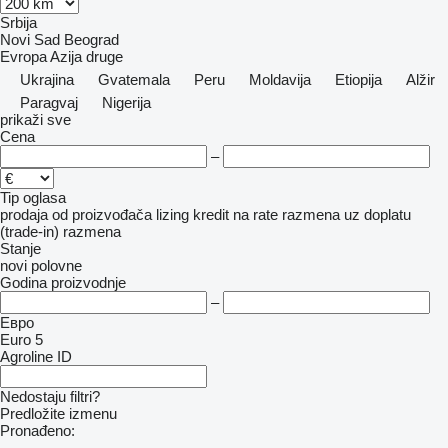
Srbija
Novi Sad
Beograd
Evropa
Azija
druge
Ukrajina
Gvatemala
Peru
Moldavija
Etiopija
Alžir
Paragvaj
Nigerija
prikaži sve
Cena
–
Tip oglasa
prodaja
od proizvođača
lizing
kredit
na rate
razmena uz doplatu
(trade-in)
razmena
Stanje
novi
polovne
Godina proizvodnje
–
Евро
Euro 5
Agroline ID
Nedostaju filtri?
Predložite izmenu
Pronađeno:
-