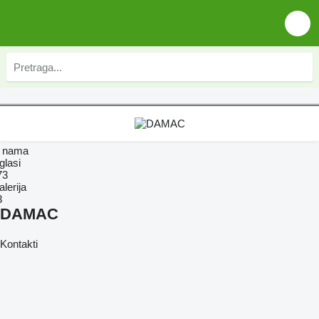
 nama
glasi
73
lerija
3
DAMAC
Kontakti