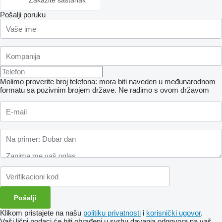
Zakažite sastanak
Pošalji poruku
Molimo proverite broj telefona: mora biti naveden u međunarodnom
formatu sa pozivnim brojem države.
Ne radimo s ovom državom
Klikom pristajete na našu
politiku privatnosti
i
korisnički ugovor
.
Vaši lični podaci će biti obrađeni u svrhu davanja odgovora na vaš