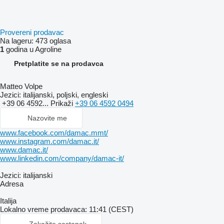
Provereni prodavac
Na lageru:
473 oglasa
1
godina u Agroline
Pretplatite se na prodavca
Matteo Volpe
Jezici:
italijanski, poljski, engleski
+39 06 4592...
Prikaži
+39 06 4592 0494
Nazovite me
www.facebook.com/damac.mmt/
www.instagram.com/damac.it/
www.damac.it/
www.linkedin.com/company/damac-it/
Jezici:
italijanski
Adresa
Italija
Lokalno vreme prodavaca: 11:41 (CEST)