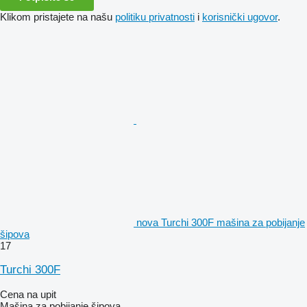
Klikom pristajete na našu
politiku privatnosti
i
korisnički ugovor
.
nova Turchi 300F mašina za pobijanje
šipova
17
Turchi 300F
Cena na upit
Mašina za pobijanje šipova