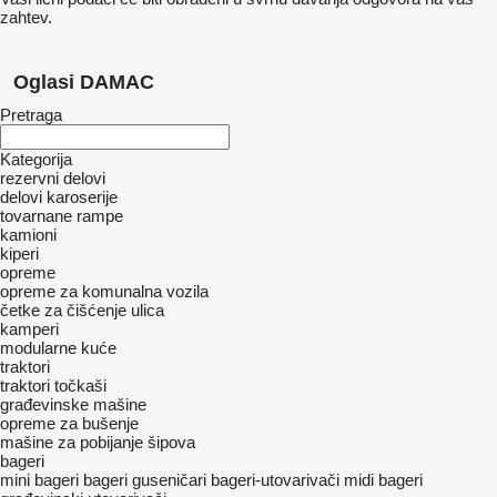
zahtev.
Oglasi DAMAC
Pretraga
Kategorija
rezervni delovi
delovi karoserije
tovarnane rampe
kamioni
kiperi
opreme
opreme za komunalna vozila
četke za čišćenje ulica
kamperi
modularne kuće
traktori
traktori točkaši
građevinske mašine
opreme za bušenje
mašine za pobijanje šipova
bageri
mini bageri
bageri guseničari
bageri-utovarivači
midi bageri