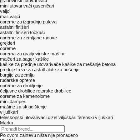
građevinski utovarivači
mini utovarivači guseničari
valjci
mali valjci
opreme za izgradnju puteva
asfaltni finišeri
asfaltni finišeri točkaši
opreme za zemljane radove
grejderi
opreme
oprema za gradjevinske mašine
malčeri za bager
kašike
kašike za prednje utovarivače
kašike za mešanje betona
prednje freze za asfalt
alate za bušenje
burgije za zemlju
rudarske opreme
opreme za drobljenje
čeljusne drobilice
rotorske drobilice
opreme za kamenolome
mini damperi
mašine za skladištenje
viljuškari
teleskopski utovarivači
dizel viljuškari
terenski viljuškari
Marka
Po ovom zahtevu ništa nije pronađeno