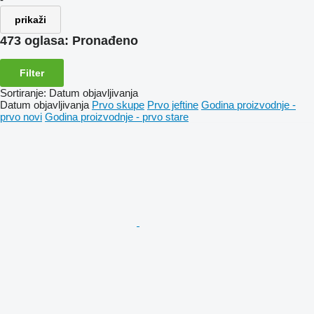
prikaži
473 oglasa:
Pronađeno
Filter
Sortiranje
:
Datum objavljivanja
Datum objavljivanja
Prvo skupe
Prvo jeftine
Godina proizvodnje -
prvo novi
Godina proizvodnje - prvo stare