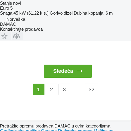
Stanje
novi
Euro 5
Snaga
45 kW (61.22 k.s.)
Gorivo
dizel
Dubina kopanja
6 m
Norveška
DAMAC
Kontaktirajte prodavca
Sledeća
2
3
…
32
1
Pretražite opremu prodavca DAMAC u ovim kategorijama
Građevinske mašine
Opreme
Rudarske opreme
Mašine za