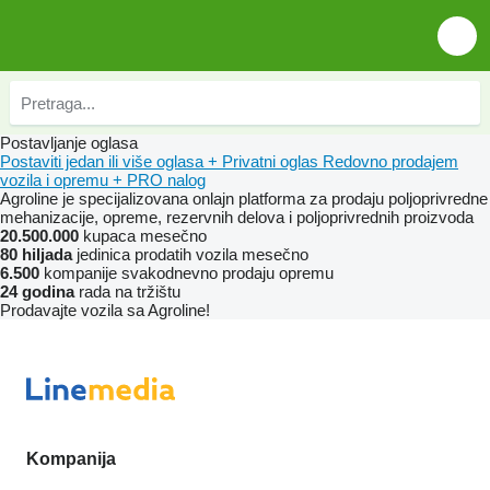
Postavljanje oglasa
Postaviti jedan ili više oglasa
+
Privatni oglas
Redovno prodajem
vozila i opremu
+
PRO nalog
Agroline je specijalizovana onlajn platforma za prodaju poljoprivredne
mehanizacije, opreme, rezervnih delova i poljoprivrednih proizvoda
20.500.000
kupaca mesečno
80 hiljada
jedinica prodatih vozila mesečno
6.500
kompanije svakodnevno prodaju opremu
24 godina
rada na tržištu
Prodavajte vozila sa Agroline!
Kompanija