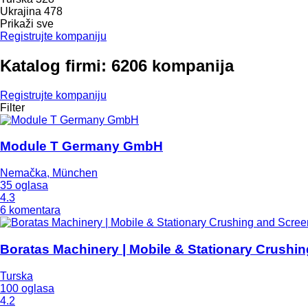
Ukrajina
478
Prikaži sve
Registrujte kompaniju
Katalog firmi: 6206 kompanija
Registrujte kompaniju
Filter
Module T Germany GmbH
Nemačka, München
35 oglasa
4.3
6 komentara
Boratas Machinery | Mobile & Stationary Crushi
Turska
100 oglasa
4.2