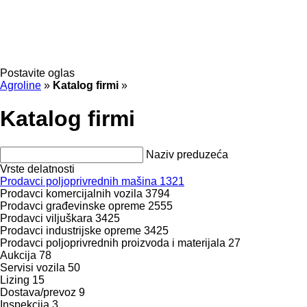
Postavite oglas
Agroline
»
Katalog firmi
»
Katalog firmi
Naziv preduzeća
Vrste delatnosti
Prodavci poljoprivrednih mašina
1321
Prodavci komercijalnih vozila
3794
Prodavci građevinske opreme
2555
Prodavci viljuškara
3425
Prodavci industrijske opreme
3425
Prodavci poljoprivrednih proizvoda i materijala
27
Aukcija
78
Servisi vozila
50
Lizing
15
Dostava/prevoz
9
Inspekcija
3