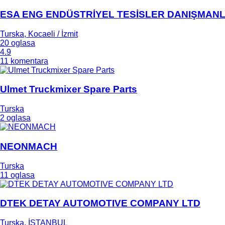
ESA ENG ENDÜSTRİYEL TESİSLER DANIŞMANLIK
Turska, Kocaeli / İzmit
20 oglasa
4.9
11 komentara
Ulmet Truckmixer Spare Parts
Turska
2 oglasa
NEONMACH
Turska
11 oglasa
DTEK DETAY AUTOMOTIVE COMPANY LTD
Turska, İSTANBUL