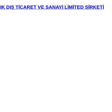
 DIŞ TİCARET VE SANAYİ LİMİTED ŞİRKETİ