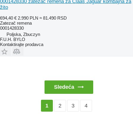
0001428330 zatezač remena za Claas Jaguar kombajna za
žito
694,40 €
2.990 PLN
≈ 81.490 RSD
Zatezač remena
0001428330
Poljska, Zbuczyn
F.U.H. BYLO
Kontaktirajte prodavca
Sledeća
2
3
4
1