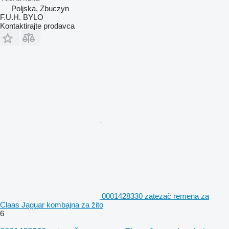
Poljska, Zbuczyn
F.U.H. BYLO
Kontaktirajte prodavca
0001428330 zatezač remena za
Claas Jaguar kombajna za žito
6