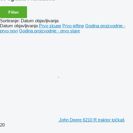
Filter
Sortiranje
:
Datum objavljivanja
Datum objavljivanja
Prvo skupe
Prvo jeftine
Godina proizvodnje -
prvo novi
Godina proizvodnje - prvo stare
John Deere 6210 R traktor točkaš
20