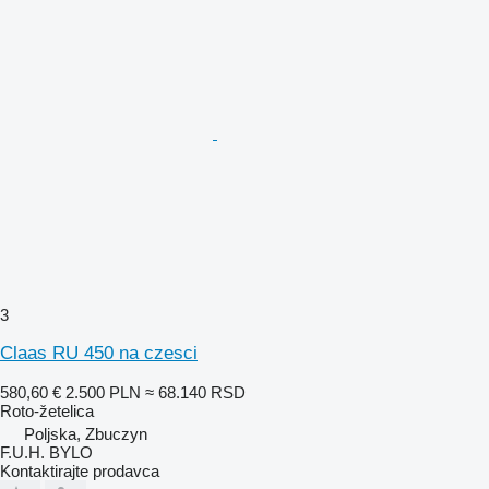
3
Claas RU 450 na czesci
580,60 €
2.500 PLN
≈ 68.140 RSD
Roto-žetelica
Poljska, Zbuczyn
F.U.H. BYLO
Kontaktirajte prodavca