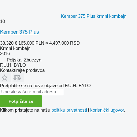
Kemper 375 Plus krmni kombajn
10
Kemper 375 Plus
38.320 €
165.000 PLN
≈ 4.497.000 RSD
Krmni kombajn
2016
Poljska, Zbuczyn
F.U.H. BYLO
Kontaktirajte prodavca
Pretplatite se na nove objave od F.U.H. BYLO
Potpišite se
Klikom pristajete na našu
politiku privatnosti
i
korisnički ugovor
.