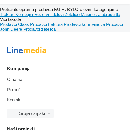
Pretražite opremu prodavca F.U.H. BYLO u ovim kategorijama
Traktori
Kombajni
Rezervni delovi
Žetelice
Mašine za obradu tla
Vidi takođe
Prodavci Claas
Prodavci traktora
Prodavci kombajnova
Prodavci
John Deere
Prodavci žetelica
Kompanija
O nama
Pomoć
Kontakti
Srbija / srpski
Naši projekti