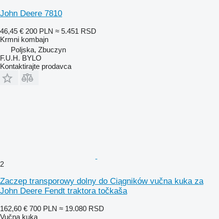
John Deere 7810
46,45 €
200 PLN
≈ 5.451 RSD
Krmni kombajn
Poljska, Zbuczyn
F.U.H. BYLO
Kontaktirajte prodavca
2
Zaczep transporowy dolny do Ciągników vučna kuka za
John Deere Fendt traktora točkaša
162,60 €
700 PLN
≈ 19.080 RSD
Vučna kuka