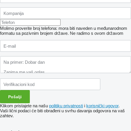
Molimo proverite broj telefona: mora biti naveden u međunarodnom
formatu sa pozivnim brojem države.
Ne radimo s ovom državom
Klikom pristajete na našu
politiku privatnosti
i
korisnički ugovor
.
Vaši lični podaci će biti obrađeni u svrhu davanja odgovora na vaš
zahtev.