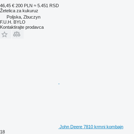
46,45 €
200 PLN
≈ 5.451 RSD
Žetelica za kukuruz
Poljska, Zbuczyn
F.U.H. BYLO
Kontaktirajte prodavca
John Deere 7810 krmni kombajn
18