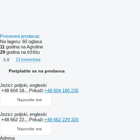
Provereni prodavac
Na lageru:
60 oglasa
11
godina na Agroline
29
godina na tržištu
3.8
13 komentara
Pretplatite se na prodavca
Jezici:
poljski, engleski
+48 604 18...
Prikaži
+48 604 180 235
Nazovite me
Jezici:
poljski, engleski
+48 662 22...
Prikaži
+48 662 229 320
Nazovite me
Adresa