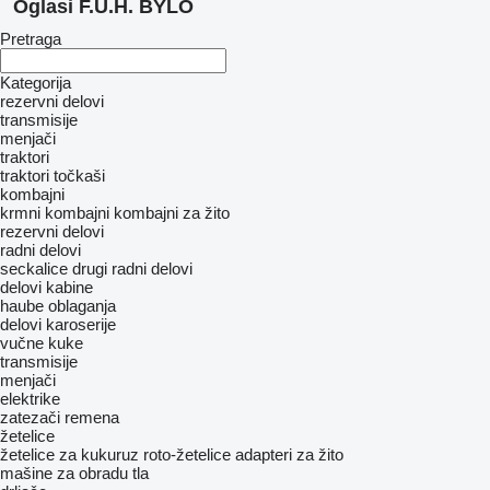
Oglasi F.U.H. BYLO
Pretraga
Kategorija
rezervni delovi
transmisije
menjači
traktori
traktori točkaši
kombajni
krmni kombajni
kombajni za žito
rezervni delovi
radni delovi
seckalicе
drugi radni delovi
delovi kabine
haube
oblaganja
delovi karoserije
vučne kuke
transmisije
menjači
elektrike
zatezači remena
žetelice
žetelice za kukuruz
roto-žetelice
adapteri za žito
mašine za obradu tla