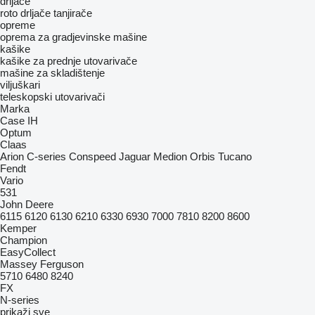
drljače
roto drljače
tanjirače
opreme
oprema za gradjevinske mašine
kašike
kašike za prednje utovarivače
mašine za skladištenje
viljuškari
teleskopski utovarivači
Marka
Case IH
Optum
Claas
Arion
C-series
Conspeed
Jaguar
Medion
Orbis
Tucano
Fendt
Vario
531
John Deere
6115
6120
6130
6210
6330
6930
7000
7810
8200
8600
Kemper
Champion
EasyCollect
Massey Ferguson
5710
6480
8240
FX
N-series
prikaži sve