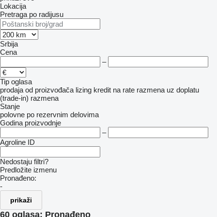
Lokacija
Pretraga po radijusu
Srbija
Cena
–
Tip oglasa
prodaja
od proizvođača
lizing
kredit
na rate
razmena uz doplatu
(trade-in)
razmena
Stanje
polovne
po rezervnim delovima
Godina proizvodnje
–
Agroline ID
Nedostaju filtri?
Predložite izmenu
Pronađeno:
-
prikaži
60 oglasa:
Pronađeno