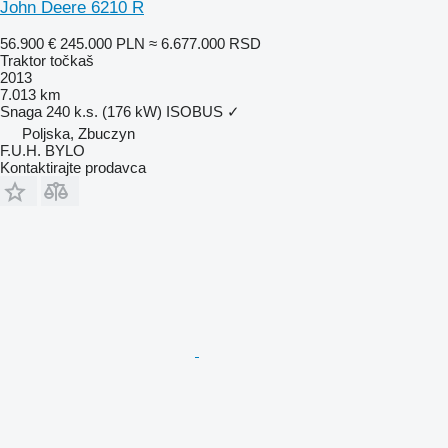
John Deere 6210 R
56.900 €
245.000 PLN
≈ 6.677.000 RSD
Traktor točkaš
2013
7.013 km
Snaga
240 k.s. (176 kW)
ISOBUS
✓
Poljska, Zbuczyn
F.U.H. BYLO
Kontaktirajte prodavca