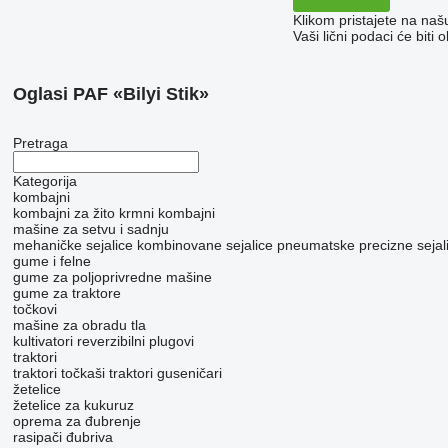
Klikom pristajete na na
Vaši lični podaci će bit
Oglasi PAF «Bilyi Stik»
Pretraga
Kategorija
kombajni
kombajni za žito
krmni kombajni
mašinе za setvu i sadnju
mehaničke sejalice
kombinovane sejalice
pneumatske precizne sejal
gume i felne
gume za poljoprivredne mašine
gume za traktore
točkovi
mašine za obradu tla
kultivatori
reverzibilni plugovi
traktori
traktori točkaši
traktori guseničari
žetelice
žetelice za kukuruz
oprema za đubrenje
rasipači đubriva