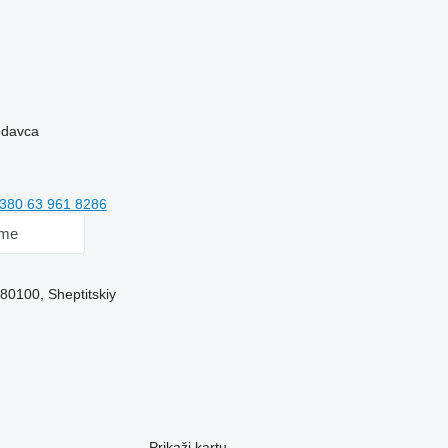
rodavca
380 63 961 8286
 me
 80100, Sheptitskiy
Prikaži kartu