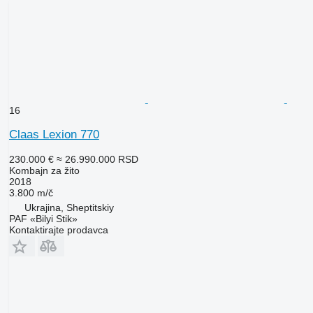
16
Claas Lexion 770
230.000 €
≈ 26.990.000 RSD
Kombajn za žito
2018
3.800 m/č
Ukrajina, Sheptitskiy
PAF «Bilyi Stik»
Kontaktirajte prodavca