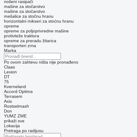
nošeni rasipači
mašine za stočarstvo
mašine za stočarstvo
mešalice za stočnu hranu
horizontalni mikseri za stoćnu hranu
opreme
opreme za poljoprivredne mašine
protivteže traktora
opreme za preradu žitarica
transporteri zrna
Marka
Po ovom zahtevu ništa nije pronađeno
Claas
Lexion
DT
75
Kverneland
Accord
Optima
Terrasem
Axis
Rostselmash
Don
YUMZ
ZME
prikaži sve
Lokacija
Pretraga po radijusu