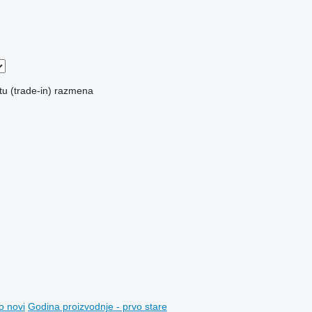
u (trade-in)
razmena
o novi
Godina proizvodnje - prvo stare