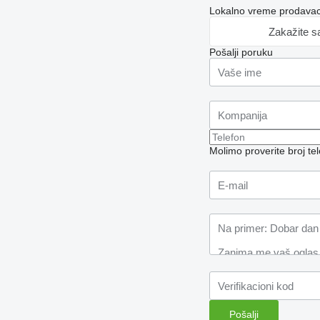
Lokalno vreme prodavac
Zakažite s
Pošalji poruku
Molimo proverite broj t