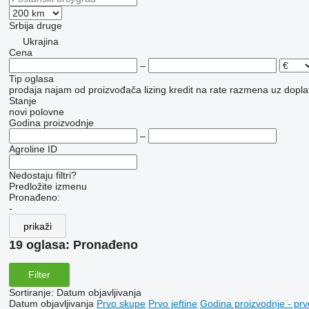
Srbija
druge
Ukrajina
Cena
–
Tip oglasa
prodaja
najam
od proizvođača
lizing
kredit
na rate
razmena uz doplat
Stanje
novi
polovne
Godina proizvodnje
–
Agroline ID
Nedostaju filtri?
Predložite izmenu
Pronađeno:
-
prikaži
19 oglasa:
Pronađeno
Filter
Sortiranje
:
Datum objavljivanja
Datum objavljivanja
Prvo skupe
Prvo jeftine
Godina proizvodnje - prv