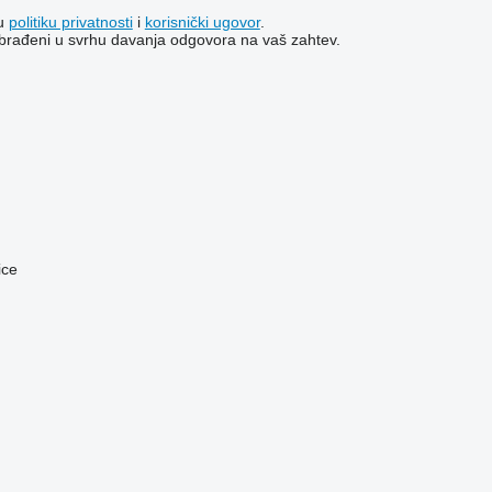
šu
politiku privatnosti
i
korisnički ugovor
.
i obrađeni u svrhu davanja odgovora na vaš zahtev.
ice