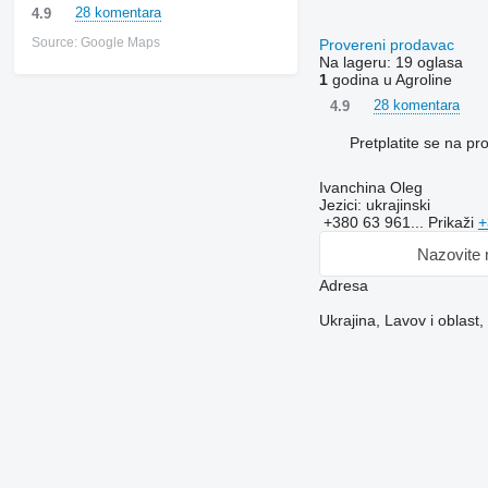
28 komentara
4.9
Source: Google Maps
Provereni prodavac
Na lageru:
19 oglasa
1
godina u Agroline
28 komentara
4.9
Pretplatite se na p
Ivanchina Oleg
Jezici:
ukrajinski
+380 63 961...
Prikaži
+
Nazovite
Adresa
Ukrajina, Lavov i oblast,