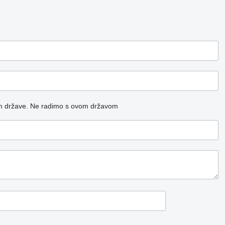
m države.
Ne radimo s ovom državom