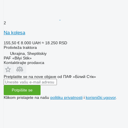
2
Na kolesa
155,50 €
8.000 UAH
≈ 18.250 RSD
Protivteža traktora
Ukrajina, Sheptitskiy
PAF «Bilyi Stik»
Kontaktirajte prodavca
Pretplatite se na nove objave od ПАФ «Білий Стік»
Potpišite se
Klikom pristajete na našu
politiku privatnosti
i
korisnički ugovor
.