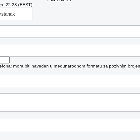
a: 22:23 (EEST)
astanak
elefona: mora biti naveden u međunarodnom formatu sa pozivnim broje