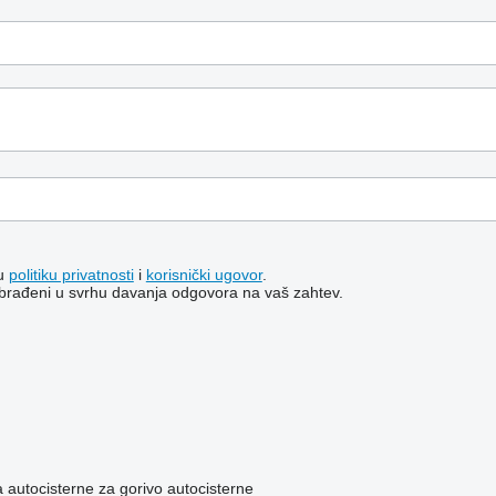
šu
politiku privatnosti
i
korisnički ugovor
.
i obrađeni u svrhu davanja odgovora na vaš zahtev.
a
autocisterne za gorivo
autocisterne