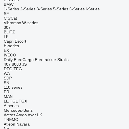
BMW
1-Series
2-Series
3-Series
5-Series
6-Series
i-Series
SF
CityCat
Vibromax
W-series
307
BLITZ
LF
Capri
Escort
H-series
EX
IVECO
Daily
EuroCargo
Eurotrakker
Stralis
407
8080
JS
DFG
TFG
WA
SDP
SN
110 series
PR
MAN
LE
TGL
TGX
A-series
Mercedes-Benz
Actros
Atego
Axor
LK
TREMO
Atleon
Navara
NV