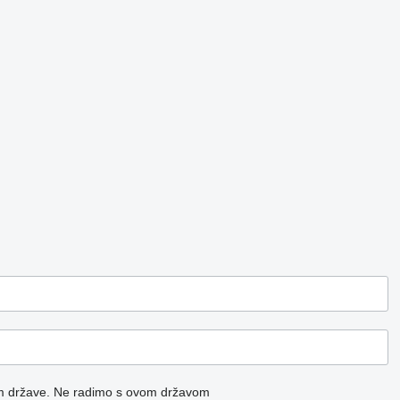
m države.
Ne radimo s ovom državom