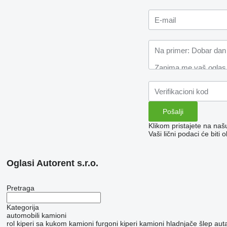
Klikom pristajete na na
Vaši lični podaci će bit
Oglasi Autorent s.r.o.
Pretraga
Kategorija
automobili
kamioni
rol kiperi sa kukom
kamioni furgoni
kiperi
kamioni hladnjače
šlep aut