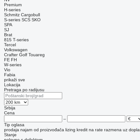
Premium
H-series
Schmitz Cargobull
S-series
SCS
SKO
SPA
SJ
Brat
815
T-series
Tercel
Volkswagen
Crafter
Golf
Touareg
FE
FH
W-series
Vio
Fabia
prikaži sve
Lokacija
Pretraga po radijusu
Srbija
Cena
–
Tip oglasa
prodaja
najam
od proizvođača
lizing
kredit
na rate
razmena uz doplat
Stanje
polovne
s defektom