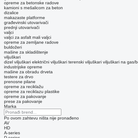
opreme za betonske radove
kamioni s mešalicom za beton
dizalice
makazaste platforme
građevinski utovarivači
prednji utovarivači
valjci
valjci za asfalt
mali valjci
opreme za zemljane radove
buldožeri
mašine za skladištenje
viljuškari
dizel viljuškari
električni viljuškari
terenski viljuškari
viljuškari na gas/
industrijske opreme
mašine za obradu drveta
testere za drvo
prenosne pilane
opreme za reciklažu
opreme za reciklazu plastike
opreme za pakovanje
prese za pakovanje
Marka
Po ovom zahtevu ništa nije pronađeno
AV
HD
A-series
D series