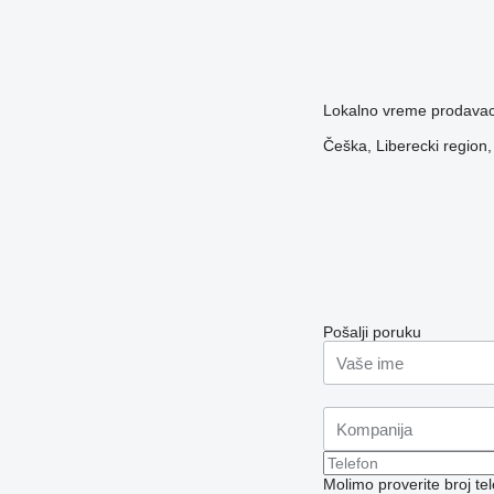
Lokalno vreme prodavac
Češka, Liberecki regio
Pošalji poruku
Molimo proverite broj t