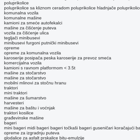
poluprikolice
poluprikolice sa kliznom ceradom
poluprikolice hladnjače
poluprikoli
komunalna vozila
komunalne mašine
kamioni za smeće
autofekalci
mašine za čišćenje puteva
vozila za čišćenje ulica
tegljači
minibusevi
minibusevi furgoni
putnički minibusevi
opreme
opreme za komunalna vozila
karoserije posipača peska
karoserije za prevoz smeća
komercijalna vozila
kamioni s ravnom platformom < 3.5t
mašine za stočarstvo
mašine za stočarstvo
mobilni mlinovi za stočnu hranu
traktori
mini traktori
mašine za šumarstvo
harvesteri
mašine za baštu i voćnjak
traktori kosilice
građevinske mašine
bageri
mini bageri
midi bageri
bageri točkaši
bageri guseničari
koračajući b
opreme za izgradnju puteva
glodalice za asfalt
prskalice bitu-emulzije