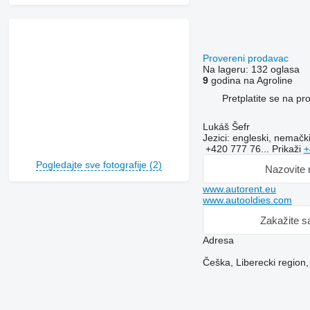
Provereni prodavac
Na lageru:
132 oglasa
9
godina na Agroline
Pretplatite se na p
Lukáš Šefr
Jezici:
engleski, nemački
+420 777 76...
Prikaži
+
Pogledajte sve fotografije (2)
Nazovite
www.autorent.eu
www.autooldies.com
Zakažite s
Adresa
Češka, Liberecki regio