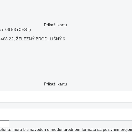
Prikaži kartu
a: 06:53 (CEST)
n, 468 22, ŽELEZNÝ BROD, LÍŠNÝ 6
Prikaži kartu
elefona: mora biti naveden u međunarodnom formatu sa pozivnim broje