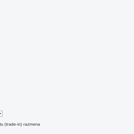
u (trade-in)
razmena