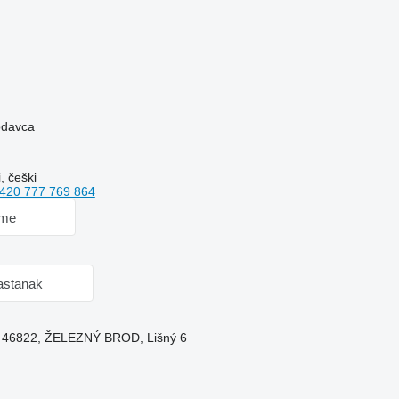
rodavca
, češki
420 777 769 864
 me
astanak
n, 46822, ŽELEZNÝ BROD, Lišný 6