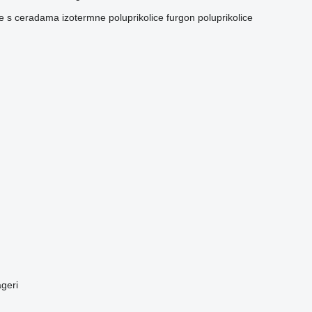
ce s ceradama
izotermne poluprikolice
furgon poluprikolice
ageri