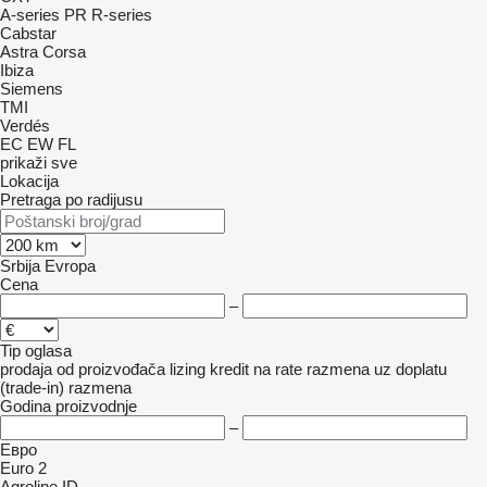
A-series
PR
R-series
Cabstar
Astra
Corsa
Ibiza
Siemens
TMI
Verdés
EC
EW
FL
prikaži sve
Lokacija
Pretraga po radijusu
Srbija
Evropa
Cena
–
Tip oglasa
prodaja
od proizvođača
lizing
kredit
na rate
razmena uz doplatu
(trade-in)
razmena
Godina proizvodnje
–
Евро
Euro 2
Agroline ID