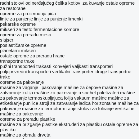
radni stolovi od nerđajućeg čelika
kotlovi za kuvanje
ostale opreme
za restorane
opreme za proizvodnju pića
linije za punjenje
linije za punjenje limenki
pekarske opreme
mikseri za testo
fermentacione komore
opreme za preradu mesa
slajseri
poslastičarske opreme
planetarni mikseri
ostale opreme za preradu hrane
transportne trake
pužni transporteri
trakasti konvejeri
valjkasti transporteri
poljoprivredni transporteri
vertikalni transporteri
druge transportne
trake
opreme za pakovanje
mašine za vaganje i pakovanje
mašine za čepove
mašine za
zatvaranje kutija
mašine za pakovanje u sachet
paletizatori
mašine
za pakovanje termoskupljajuca folija
vakuum mašine
mašine za
etiketiranje
punilice
stroji za zatvaranje ladica
horizontalne mašine za
pakovanje
mašine za termoformiranje
stolovi za foliranje
vertikalne
mašine za pakovanje
opreme za preradu plastike
mašine za brizganje plastike
ekstruderi za plastiku
ostale opreme za
plastiku
mašine za obradu drveta