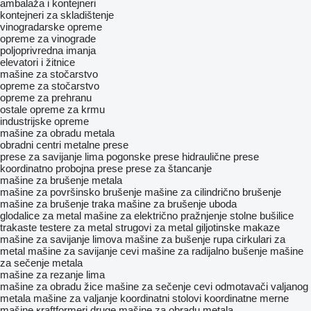
ambalaža i kontejneri
kontejneri za skladištenje
vinogradarske opreme
opreme za vinograde
poljoprivrednа imanjа
elevatori i žitnice
mašine za stočarstvo
opreme za stočarstvo
opreme za prehranu
ostale opreme za krmu
industrijske opreme
mašine za obradu metala
obradni centri
metalne prese
prese za savijanje lima
pogonske prese
hidraulične prese
koordinatno probojna prese
prese za štancanje
mašine za brušenje metala
mašine za površinsko brušenje
mašine za cilindrično brušenje
mašine za brušenje traka
mašine za brušenje uboda
glodalice za metal
mašine za električno pražnjenje
stolne bušilice
trakaste testere za metal
strugovi za metal
giljotinske makaze
mašine za savijanje limova
mašine za bušenje rupa
cirkulari za
metal
mašine za savijanje cevi
mašine za radijalno bušenje
mašine
za sečenje metala
mašine za rezanje lima
mašine za obradu žice
mašine za sečenje cevi
odmotavači valjanog
metala
mašine za valjanje
koordinatni stolovi
koordinatne merne
mašine
кraftformeri
druge mašine za obradu metala