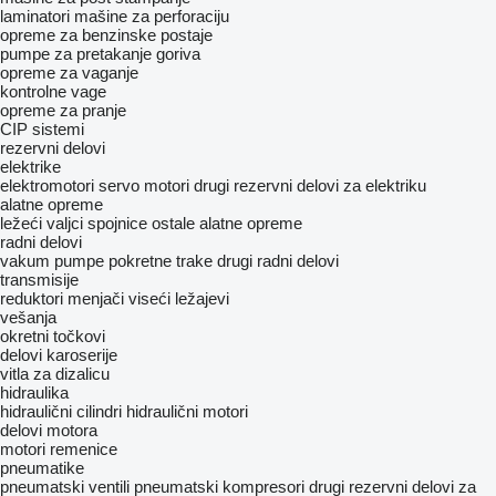
laminatori
mašine za perforaciju
opreme za benzinske postaje
pumpe za pretakanje goriva
opreme za vaganje
kontrolne vage
opreme za pranje
CIP sistemi
rezervni delovi
elektrike
elektromotori
servo motori
drugi rezervni delovi za elektriku
alatne opreme
ležeći valjci
spojnice
ostale alatne opreme
radni delovi
vakum pumpe
pokretne trake
drugi radni delovi
transmisije
reduktori
menjači
viseći ležajevi
vešanja
okretni točkovi
delovi karoserije
vitla za dizalicu
hidraulika
hidraulični cilindri
hidraulični motori
delovi motora
motori
remenice
pneumatikе
pneumatski ventili
pneumatski kompresori
drugi rezervni delovi za