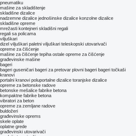
pneumatiku
mašine za skladištenje
skladišne dizalice
nadzemne dizalice
jednošinske dizalice
konzolnе dizalicе
skladišne opreme
mrežasti kontejneri
skladišni regali
regali sa policama
viljuškari
dizel viljuškari
paletni viljuškari
teleskopski utovarivači
opreme za čišćenje
mašine za čišćenje tepiha
ostale opreme za čišćenje
građevinske mašine
bageri
bageri guseničari
bageri za pretovar
plovni bageri
bageri točkaši
kranovi
portalni kranovi
poluportalne dizalice
toranjske dizalice
opreme za betonske radove
betonske mešalice
fabrike betona
kompaktne fabrike betona
vibratori za beton
opreme za zemljane radove
buldožeri
građevinske oprems
skele
oplate
oplatne grede
građevinski utovarivači