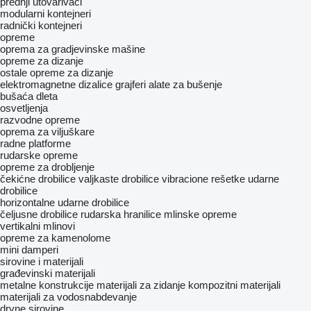
prednji utovarivači
modularni kontejneri
radnički kontejneri
opreme
oprema za gradjevinske mašine
opreme za dizanje
ostale opreme za dizanje
elektromagnetne dizalice
grajferi
alate za bušenje
bušaća dleta
osvetljenja
razvodne opreme
oprema za viljuškare
radne platforme
rudarske opreme
opreme za drobljenje
čekićne drobilice
valjkaste drobilice
vibracione rešetke
udarne
drobilice
horizontalne udarne drobilice
čeljusne drobilice
rudarska hranilice
mlinske opreme
vertikalni mlinovi
opreme za kamenolome
mini damperi
sirovine i materijali
građevinski materijali
metalne konstrukcije
materijali za zidanje
kompozitni materijali
materijali za vodosnabdevanje
drvne sirovine