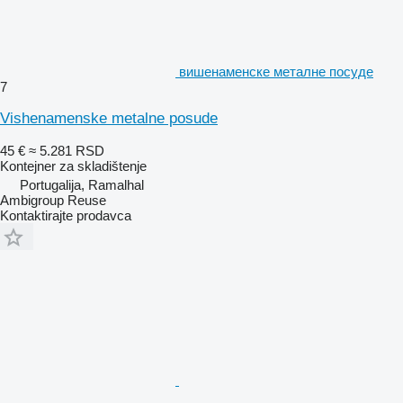
вишенаменске металне посуде
7
Vishenamenske metalne posude
45 €
≈ 5.281 RSD
Kontejner za skladištenje
Portugalija, Ramalhal
Ambigroup Reuse
Kontaktirajte prodavca