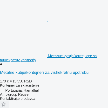
Металне кутије/контејнери за
вишекратну употребу
4
Metalne kutiјe/konteјneri za vishekratnu upotrebu
170 €
≈ 19.950 RSD
Kontejner za skladištenje
Portugalija, Ramalhal
Ambigroup Reuse
Kontaktirajte prodavca