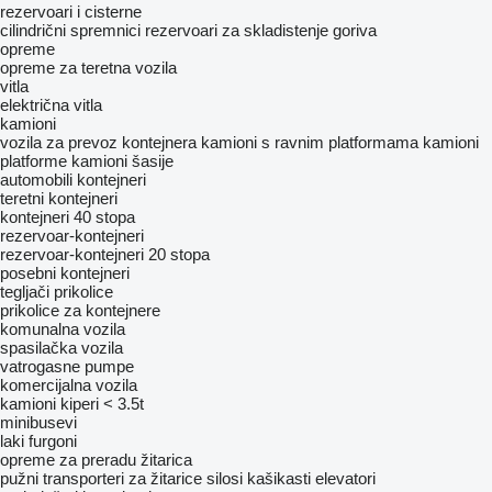
rezervoari i cisterne
cilindrični spremnici
rezervoari za skladistenje goriva
opreme
оpremе za teretna vozila
vitla
električna vitla
kamioni
vozila za prevoz kontejnera
kamioni s ravnim platformama
kamioni
platforme
kamioni šasije
automobili
kontejneri
teretni kontejneri
kontejneri 40 stopa
rezervoar-kontejneri
rezervoar-kontejneri 20 stopa
posebni kontejneri
tegljači
prikolice
prikolice za kontejnere
komunalna vozila
spasilačka vozila
vatrogasne pumpe
komercijalna vozila
kamioni kiperi < 3.5t
minibusevi
laki furgoni
opreme za preradu žitarica
pužni transporteri za žitarice
silosi
kašikasti elevatori