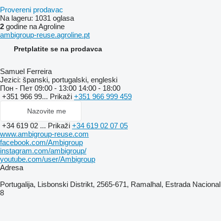
Provereni prodavac
Na lageru:
1031 oglasa
2
godine na Agroline
ambigroup-reuse.agroline.pt
Pretplatite se na prodavca
Samuel Ferreira
Jezici:
španski, portugalski, engleski
Пон - Пет
09:00 - 13:00 14:00 - 18:00
+351 966 99...
Prikaži
+351 966 999 459
Nazovite me
+34 619 02 ...
Prikaži
+34 619 02 07 05
www.ambigroup-reuse.com
facebook.com/Ambigroup
instagram.com/ambigroup/
youtube.com/user/Ambigroup
Adresa
Portugalija, Lisbonski Distrikt, 2565-671, Ramalhal, Estrada Nacional
8