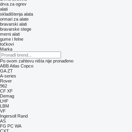
drva za ogrev
alati
skladištenja alata
ormari za alate
bravarski alati
bravarske stege
merni alati
gume i felne
točkovi
Marka
Po ovom zahtevu ništa nije pronađeno
ABB
Atlas Copco
GA
ZT
A-series
Rover
962
CF
XF
Demag
LHF
LBM
VF
Ingersoll Rand
AS
FG
PC
WA
CXT