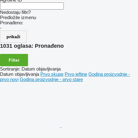
Nedostaju filtri?
Predložite izmenu
Pronađeno:
-
prikaži
1031 oglasa:
Pronađeno
Filter
Sortiranje
:
Datum objavljivanja
Datum objavljivanja
Prvo skupe
Prvo jeftine
Godina proizvodnje -
prvo novi
Godina proizvodnje - prvo stare