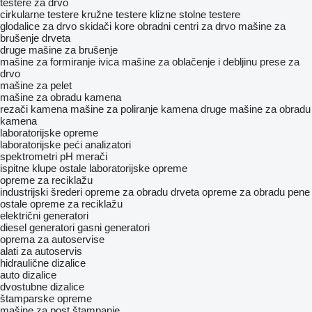
testere za drvo
cirkularne testere
kružne testere
klizne stolne testere
glodalice za drvo
skidači kore
obradni centri za drvo
mašine za
brušenje drveta
druge mašine za brušenje
mašine za formiranje ivica
mašine za oblačenje i debljinu
prese za
drvo
mašine za pelet
mašine za obradu kamena
rezači kamena
mašine za poliranje kamena
druge mašine za obradu
kamena
laboratorijske opreme
laboratorijske peći
analizatori
spektrometri
pH merači
ispitne klupe
ostale laboratorijske opreme
opreme za reciklažu
industrijski šrederi
opreme za obradu drveta
opreme za obradu pene
ostale opreme za reciklažu
električni generatori
diesel generatori
gasni generatori
oprema za autoservise
alati za autoservis
hidraulične dizalice
auto dizalice
dvostubne dizalice
štamparske opreme
mašine za post štampanje