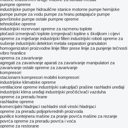
pumpne opreme
industrijske pumpe
hidraulične stanice
motorne pumpe
hemijske
pumpe
pumpe za vodu
pumpe za hranu
potapajuće pumpe
površinske pumpe
ostale pumpne opreme
tehnološke opreme
industrijski rezervoari
opreme za razmenu toplote
pločasti izmenjivači toplote
izmjenjivači topline s školjkom i cijevi
opreme za miješanje
industrijski filteri
industrijski roboti
opreme za
sušenje
industrijski detektori metala
separatori
granulatori
homogenizatori
proizvodne linije
filter prese
linije za punjenje tečnosti
vibro hranilice
oprema za zavarivanje
agregati za zavarivanje
aparati za zavarivanje
manipulatori za
zavarivanje
ostale opreme za zavarivanje
kompresori
stacionarni kompresori
mobilni kompresori
industrijske klimatske opreme
ventilacione opreme
industrijski sakupljači prašine
rashladni uređaji
industrijski klima uređaji
industrijski pročišćivači vazduha
opreme za preradu hrane
rashladne opreme
komercijalni hladnjaci
rashladni stoli
vinski hladnjaci
opreme za preradu poljoprivrednih proizvoda
punilice kontejnera
mašine za pranje povrća
mašine za rezanje
povrća
opreme za preradu povrća i voća
opreme za restorane