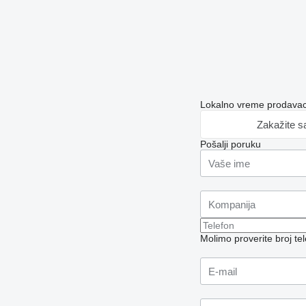
Lokalno vreme prodavac
Zakažite s
Pošalji poruku
Molimo proverite broj t