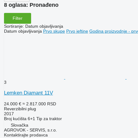
8 oglasa:
Pronađeno
Filter
Sortiranje
:
Datum objavljivanja
Datum objavljivanja
Prvo skupe
Prvo jeftine
Godina proizvodnje - prv
3
Lemken Diamant 11V
24.000 €
≈ 2.817.000 RSD
Reverzibilni plug
2017
Broj kućišta
6+1
Tip
za traktor
Slovačka
AGROVOK - SERVIS, s.r.o.
Kontaktirajte prodavca