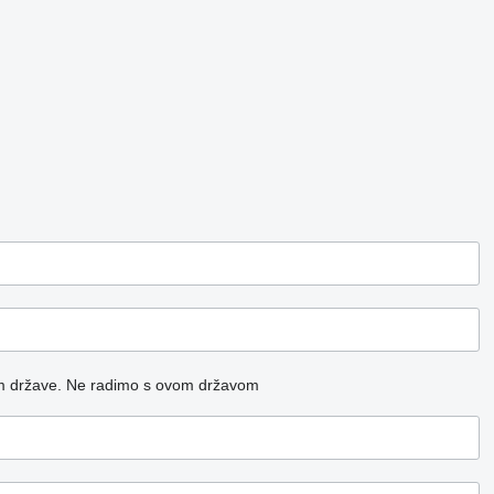
m države.
Ne radimo s ovom državom