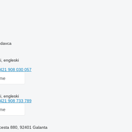
rodavca
, engleski
421 908 030 057
 me
, engleski
421 908 733 789
 me
cesta 880, 92401 Galanta