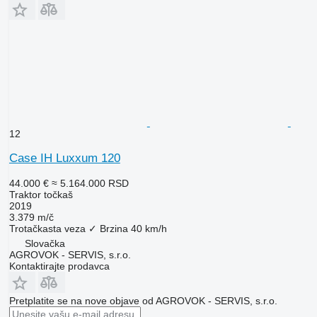
12
Case IH Luxxum 120
44.000 €
≈ 5.164.000 RSD
Traktor točkaš
2019
3.379 m/č
Trotačkasta veza
✓
Brzina
40 km/h
Slovačka
AGROVOK - SERVIS, s.r.o.
Kontaktirajte prodavca
Pretplatite se na nove objave od AGROVOK - SERVIS, s.r.o.