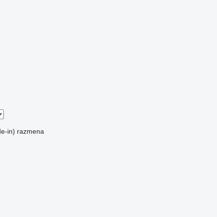
e-in)
razmena