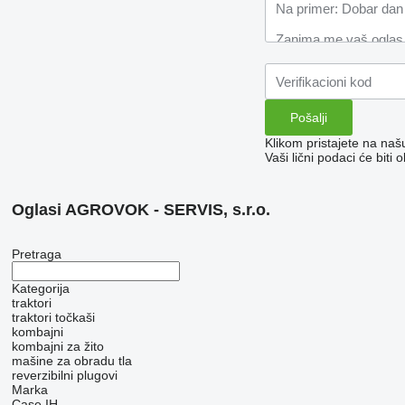
Klikom pristajete na na
Vaši lični podaci će bit
Oglasi AGROVOK - SERVIS, s.r.o.
Pretraga
Kategorija
traktori
traktori točkaši
kombajni
kombajni za žito
mašine za obradu tla
reverzibilni plugovi
Marka
Case IH