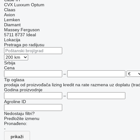
CVX
Luxxum
Optum
Claas
Axion
Lemken
Diamant
Massey Ferguson
5711
8737
Ideal
Lokacija
Pretraga po radijusu
Srbija
Cena
–
Tip oglasa
prodaja
od proizvođača
lizing
kredit
na rate
razmena uz doplatu (trad
Godina proizvodnje
–
Agroline ID
Nedostaju filtri?
Predložite izmenu
Pronađeno:
-
prikaži