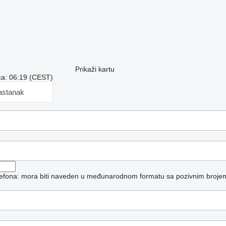
Prikaži kartu
a: 06:19 (CEST)
astanak
elefona: mora biti naveden u međunarodnom formatu sa pozivnim broje