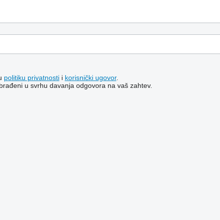
šu
politiku privatnosti
i
korisnički ugovor
.
i obrađeni u svrhu davanja odgovora na vaš zahtev.