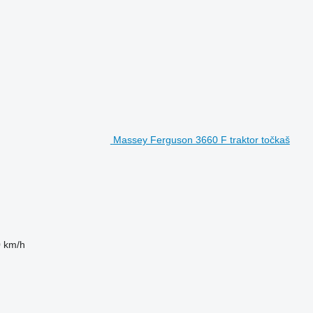
Massey Ferguson 3660 F traktor točkaš
 km/h