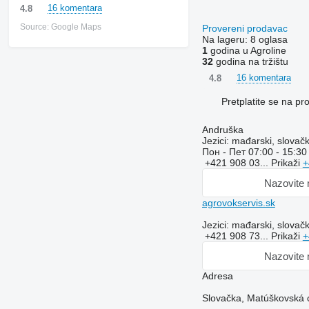
16 komentara
4.8
Source: Google Maps
Provereni prodavac
Na lageru:
8 oglasa
1
godina u Agroline
32
godina na tržištu
16 komentara
4.8
Pretplatite se na p
Andruška
Jezici:
mađarski, slovački
Пон - Пет
07:00 - 15:30
+421 908 03...
Prikaži
+
Nazovite
agrovokservis.sk
Jezici:
mađarski, slovački
+421 908 73...
Prikaži
+
Nazovite
Adresa
Slovačka, Matúškovská 