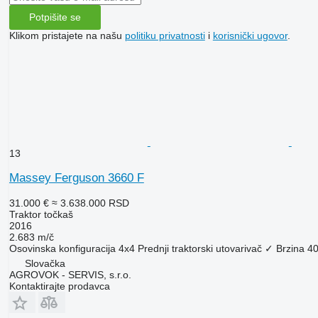
Potpišite se
Klikom pristajete na našu
politiku privatnosti
i
korisnički ugovor
.
13
Massey Ferguson 3660 F
31.000 €
≈ 3.638.000 RSD
Traktor točkaš
2016
2.683 m/č
Osovinska konfiguracija
4x4
Prednji traktorski utovarivač
✓
Brzina
40
Slovačka
AGROVOK - SERVIS, s.r.o.
Kontaktirajte prodavca