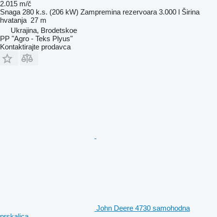
2.015 m/č
Snaga
280 k.s. (206 kW)
Zampremina rezervoara
3.000 l
Širina
hvatanja
27 m
Ukrajina, Brodetskoe
PP "Agro - Teks Plyus"
Kontaktirajte prodavca
John Deere 4730 samohodna
prskalica