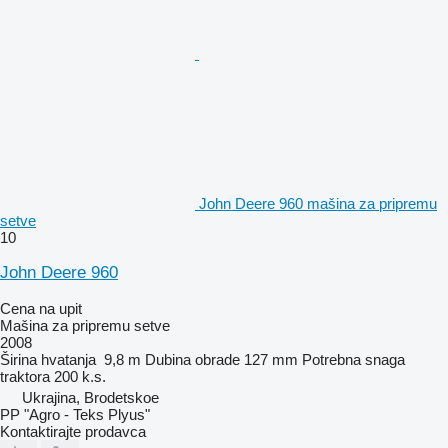
John Deere 960 mašina za pripremu
setve
10
John Deere 960
Cena na upit
Mašina za pripremu setve
2008
Širina hvatanja
9,8 m
Dubina obrade
127 mm
Potrebna snaga
traktora
200 k.s.
Ukrajina, Brodetskoe
PP "Agro - Teks Plyus"
Kontaktirajte prodavca