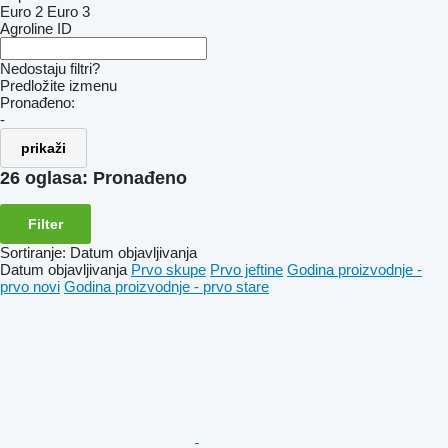
Euro 2
Euro 3
Agroline ID
Nedostaju filtri?
Predložite izmenu
Pronađeno:
-
prikaži
26 oglasa:
Pronađeno
Filter
Sortiranje
:
Datum objavljivanja
Datum objavljivanja
Prvo skupe
Prvo jeftine
Godina proizvodnje -
prvo novi
Godina proizvodnje - prvo stare