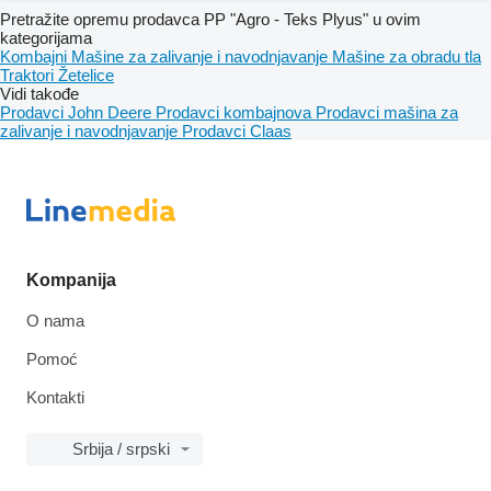
Pretražite opremu prodavca PP "Agro - Teks Plyus" u ovim
kategorijama
Kombajni
Mašine za zalivanje i navodnjavanje
Mašine za obradu tla
Traktori
Žetelice
Vidi takođe
Prodavci John Deere
Prodavci kombajnova
Prodavci mašina za
zalivanje i navodnjavanje
Prodavci Claas
Kompanija
O nama
Pomoć
Kontakti
Srbija / srpski