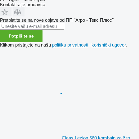
Kontaktirajte prodavca
Pretplatite se na nove objave od ПП "Агро - Текс Плюс"
Potpišite se
Klikom pristajete na našu
politiku privatnosti
i
korisnički ugovor
.
Claas Lexion 560 kombajn za žito