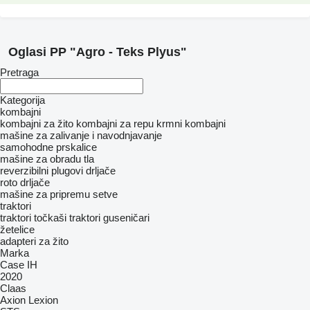
Oglasi PP "Agro - Teks Plyus"
Pretraga
Kategorija
kombajni
kombajni za žito
kombajni za repu
krmni kombajni
mašine za zalivanje i navodnjavanje
samohodne prskalice
mašine za obradu tla
reverzibilni plugovi
drljače
roto drljače
mašine za pripremu setve
traktori
traktori točkaši
traktori guseničari
žetelice
adapteri za žito
Marka
Case IH
2020
Claas
Axion
Lexion