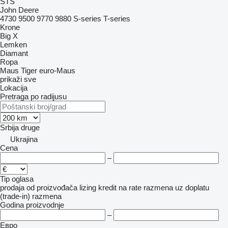
STS
John Deere
4730
9500
9770
9880
S-series
T-series
Krone
Big X
Lemken
Diamant
Ropa
Maus
Tiger
euro-Maus
prikaži sve
Lokacija
Pretraga po radijusu
Srbija
druge
Ukrajina
Cena
–
Tip oglasa
prodaja
od proizvođača
lizing
kredit
na rate
razmena uz doplatu
(trade-in)
razmena
Godina proizvodnje
–
Евро