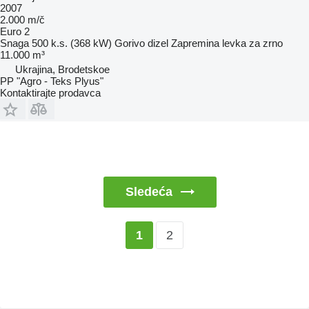
2007
2.000 m/č
Euro 2
Snaga
500 k.s. (368 kW)
Gorivo
dizel
Zapremina levka za zrno
11.000 m³
Ukrajina, Brodetskoe
PP "Agro - Teks Plyus"
Kontaktirajte prodavca
Sledeća
2
1