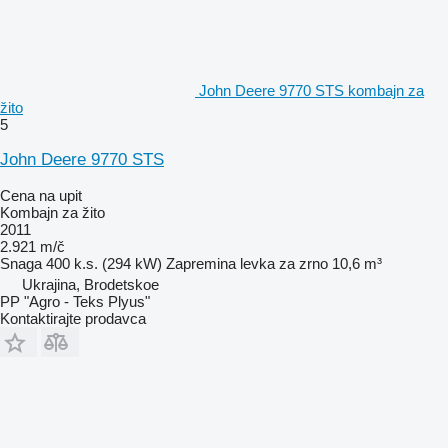
John Deere 9770 STS kombajn za
žito
5
John Deere 9770 STS
Cena na upit
Kombajn za žito
2011
2.921 m/č
Snaga
400 k.s. (294 kW)
Zapremina levka za zrno
10,6 m³
Ukrajina, Brodetskoe
PP "Agro - Teks Plyus"
Kontaktirajte prodavca