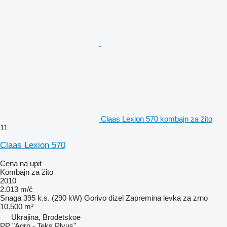
Claas Lexion 570 kombajn za žito
11
Claas Lexion 570
Cena na upit
Kombajn za žito
2010
2.013 m/č
Snaga
395 k.s. (290 kW)
Gorivo
dizel
Zapremina levka za zrno
10.500 m³
Ukrajina, Brodetskoe
PP "Agro - Teks Plyus"