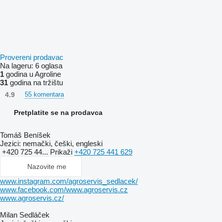
Provereni prodavac
Na lageru:
6 oglasa
1
godina u Agroline
31
godina na tržištu
4.9
55 komentara
Pretplatite se na prodavca
Tomáš Beníšek
Jezici:
nemački, češki, engleski
+420 725 44...
Prikaži
+420 725 441 629
Nazovite me
www.instagram.com/agroservis_sedlacek/
www.facebook.com/www.agroservis.cz
www.agroservis.cz/
Milan Sedláček