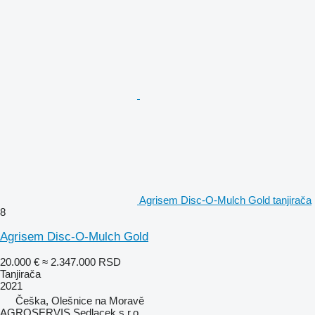
Agrisem Disc-O-Mulch Gold tanjirača
8
Agrisem Disc-O-Mulch Gold
20.000 €
≈ 2.347.000 RSD
Tanjirača
2021
Češka, Olešnice na Moravě
AGROSERVIS Sedlacek s.r.o