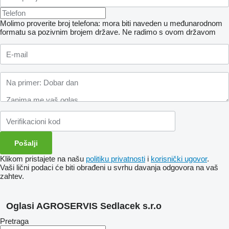
Molimo proverite broj telefona: mora biti naveden u međunarodnom
formatu sa pozivnim brojem države.
Ne radimo s ovom državom
Klikom pristajete na našu
politiku privatnosti
i
korisnički ugovor
.
Vaši lični podaci će biti obrađeni u svrhu davanja odgovora na vaš
zahtev.
Oglasi AGROSERVIS Sedlacek s.r.o
Pretraga