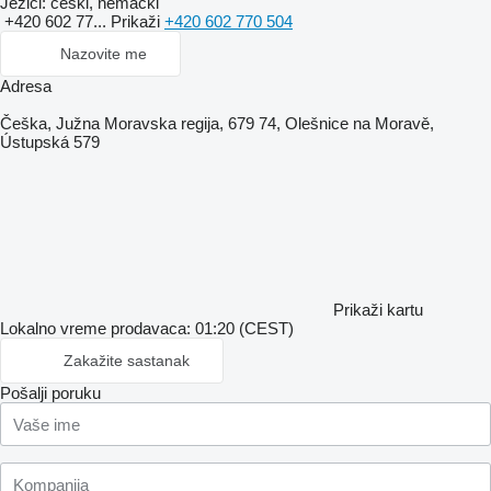
Jezici:
češki, nemački
+420 602 77...
Prikaži
+420 602 770 504
Nazovite me
Adresa
Češka, Južna Moravska regija, 679 74, Olešnice na Moravě,
Ústupská 579
Prikaži kartu
Lokalno vreme prodavaca: 01:20 (CEST)
Zakažite sastanak
Pošalji poruku