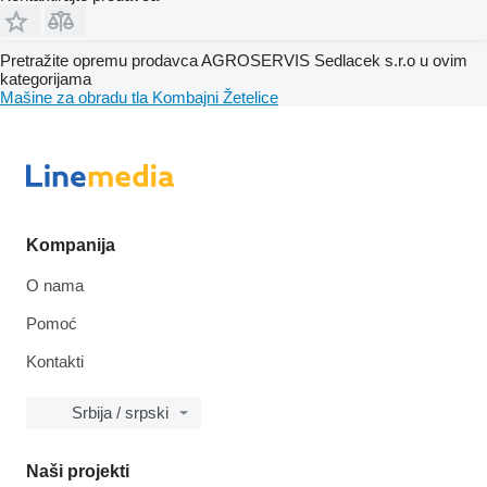
Pretražite opremu prodavca AGROSERVIS Sedlacek s.r.o u ovim
kategorijama
Mašine za obradu tla
Kombajni
Žetelice
Kompanija
O nama
Pomoć
Kontakti
Srbija / srpski
Naši projekti