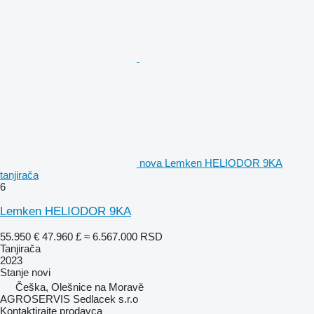
nova Lemken HELIODOR 9KA
tanjirača
6
Lemken HELIODOR 9KA
55.950 €
47.960 £
≈ 6.567.000 RSD
Tanjirača
2023
Stanje
novi
Češka, Olešnice na Moravě
AGROSERVIS Sedlacek s.r.o
Kontaktirajte prodavca