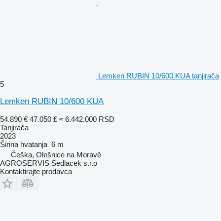
Lemken RUBIN 10/600 KUA tanjirača
5
Lemken RUBIN 10/600 KUA
54.890 €
47.050 £
≈ 6.442.000 RSD
Tanjirača
2023
Širina hvatanja
6 m
Češka, Olešnice na Moravě
AGROSERVIS Sedlacek s.r.o
Kontaktirajte prodavca