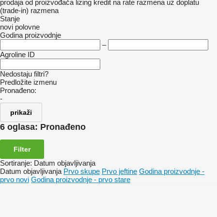
prodaja
od proizvođača
lizing
kredit
na rate
razmena uz doplatu
(trade-in)
razmena
Stanje
novi
polovne
Godina proizvodnje
–
Agroline ID
Nedostaju filtri?
Predložite izmenu
Pronađeno:
-
prikaži
6 oglasa:
Pronađeno
Filter
Sortiranje
:
Datum objavljivanja
Datum objavljivanja
Prvo skupe
Prvo jeftine
Godina proizvodnje -
prvo novi
Godina proizvodnje - prvo stare