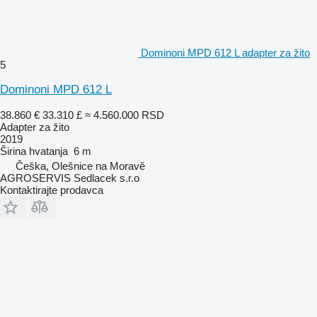
Dominoni MPD 612 L adapter za žito
5
Dominoni MPD 612 L
38.860 €
33.310 £
≈ 4.560.000 RSD
Adapter za žito
2019
Širina hvatanja
6 m
Češka, Olešnice na Moravě
AGROSERVIS Sedlacek s.r.o
Kontaktirajte prodavca