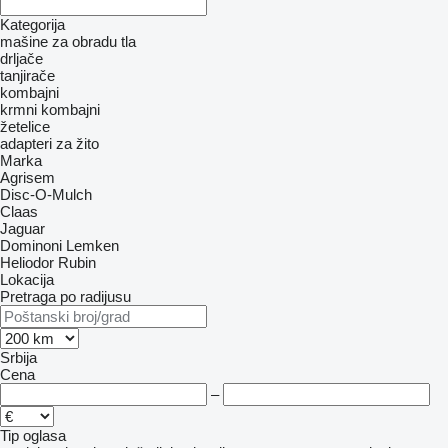
Kategorija
mašine za obradu tla
drljače
tanjirače
kombajni
krmni kombajni
žetelice
adapteri za žito
Marka
Agrisem
Disc-O-Mulch
Claas
Jaguar
Dominoni
Lemken
Heliodor
Rubin
Lokacija
Pretraga po radijusu
Srbija
Cena
–
Tip oglasa