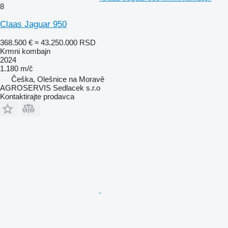
8
Claas Jaguar 950
368.500 €
≈ 43.250.000 RSD
Krmni kombajn
2024
1.180 m/č
Češka, Olešnice na Moravě
AGROSERVIS Sedlacek s.r.o
Kontaktirajte prodavca