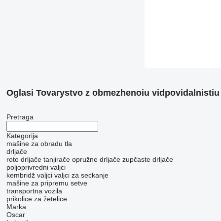
Oglasi Tovarystvo z obmezhenoiu vidpovidalnistiu
Pretraga
Kategorija
mašine za obradu tla
drljače
roto drljače
tanjirače
opružne drljače
zupčaste drljače
poljoprivredni valjci
kembridž valjci
valjci za seckanje
mašine za pripremu setve
transportna vozila
prikolice za žetelice
Marka
Oscar