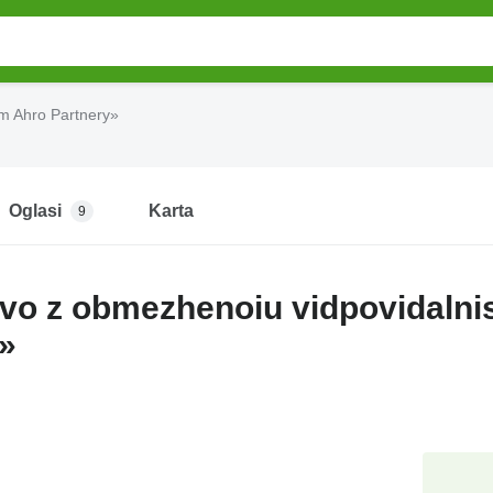
im Ahro Partnery»
Oglasi
Karta
9
vo z obmezhenoiu vidpovidalni
»