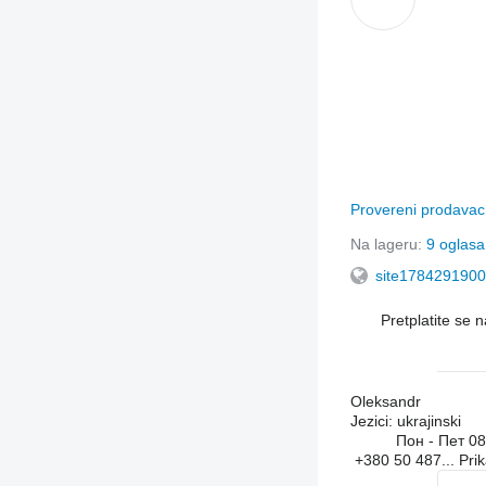
Provereni prodava
Na lageru:
9 oglasa
site1784291900
Pretplatite se 
Oleksandr
Jezici:
ukrajinski
Пон - Пет
08
+380 50 487...
Pri