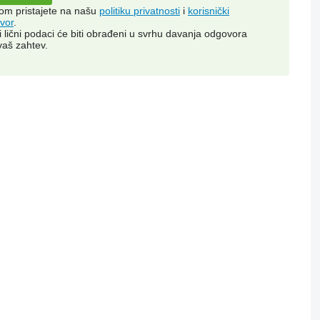
kom pristajete na našu
politiku privatnosti
i
korisnički
vor
.
i lični podaci će biti obrađeni u svrhu davanja odgovora
vaš zahtev.