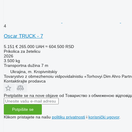
4
Oscar TRUCK - 7
5.151 €
265.000 UAH
≈ 604.500 RSD
Prikolica za žetelicu
2026
3.500 kg
Transportna dužina
7 m
Ukrajina, m. Kropivnitskiy
Tovarystvo z obmezhenoiu vidpovidalnistiu «Torhovyi Dim Ahro Part
Kontaktirajte prodavca
Pretplatite se na nove objave od Товариство з обмеженою відпові
Potpišite se
Klikom pristajete na našu
politiku privatnosti
i
korisnički ugovor
.