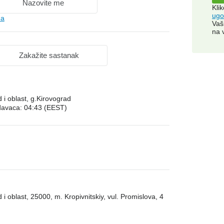
Nazovite me
Kli
ugo
ua
Vaš
na 
Zakažite sastanak
 i oblast, g.Kirovograd
davaca: 04:43 (EEST)
 i oblast, 25000, m. Kropivnitskiy, vul. Promislova, 4