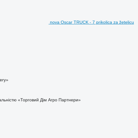
nova Oscar TRUCK - 7 prikolica za žetelicu
nery»
дальністю «Торговий Дім Агро Партнери»