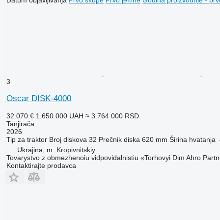
3
Oscar DISK-4000
32.070 €
1.650.000 UAH
≈ 3.764.000 RSD
Tanjirača
2026
Tip
za traktor
Broj diskova
32
Prečnik diska
620 mm
Širina hvatanja
Ukrajina, m. Kropivnitskiy
Tovarystvo z obmezhenoiu vidpovidalnistiu «Torhovyi Dim Ahro Part
Kontaktirajte prodavca