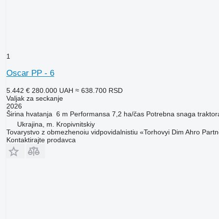
1
Oscar PP - 6
5.442 €
280.000 UAH
≈ 638.700 RSD
Valjak za seckanje
2026
Širina hvatanja
6 m
Performansa
7,2 ha/čas
Potrebna snaga traktor
Ukrajina, m. Kropivnitskiy
Tovarystvo z obmezhenoiu vidpovidalnistiu «Torhovyi Dim Ahro Part
Kontaktirajte prodavca