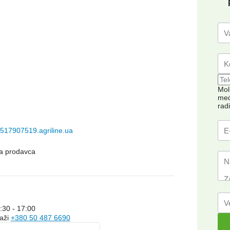
Mol
međ
c
rad
517907519.agriline.ua
na prodavca
:30 - 17:00
kaži
+380 50 487 6690