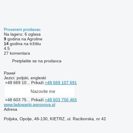
Provereni prodavac
Na lageru:
6 oglasa
9
godina na Agroline
14
godina na tržištu
4.5
27 komentara
Pretplatite se na prodavca
Paweł
Jezici:
poljski, engleski
+48 669 10...
Prikaži
+48 669 107 691
Nazovite me
+48 603 75...
Prikaži
+48 603 756 465
www.ladowarki-agronova.pl
Adresa
Poljska, Opolje, 48-130, KIETRZ, ul. Raciborska, nr 42