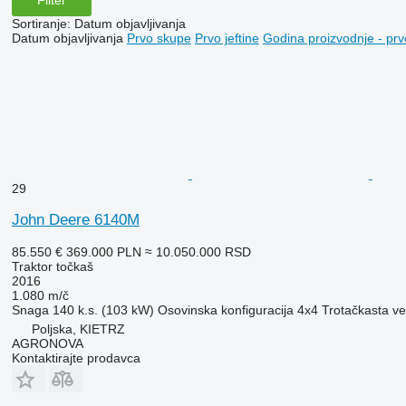
Filter
Sortiranje
:
Datum objavljivanja
Datum objavljivanja
Prvo skupe
Prvo jeftine
Godina proizvodnje - prv
29
John Deere 6140M
85.550 €
369.000 PLN
≈ 10.050.000 RSD
Traktor točkaš
2016
1.080 m/č
Snaga
140 k.s. (103 kW)
Osovinska konfiguracija
4x4
Trotačkasta v
Poljska, KIETRZ
AGRONOVA
Kontaktirajte prodavca