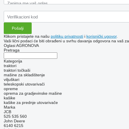
Klikom pristajete na našu
politiku privatnosti
i
korisnički ugovor
.
Vaši lični podaci će biti obrađeni u svrhu davanja odgovora na vaš za
Oglasi AGRONOVA
Pretraga
Kategorija
traktori
traktori točkaši
mašine za skladištenje
viljuškari
teleskopski utovarivači
opreme
oprema za gradjevinske mašine
kašike
kašike za prednje utovarivače
Marka
JCB
525
535
560
John Deere
6140
6215