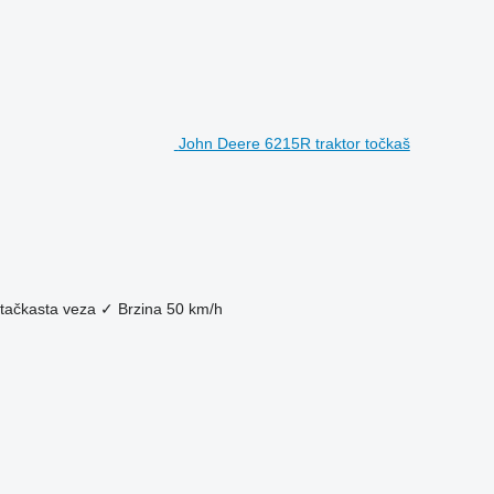
John Deere 6215R traktor točkaš
tačkasta veza
✓
Brzina
50 km/h