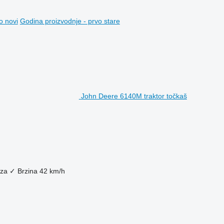
o novi
Godina proizvodnje - prvo stare
John Deere 6140M traktor točkaš
eza
✓
Brzina
42 km/h