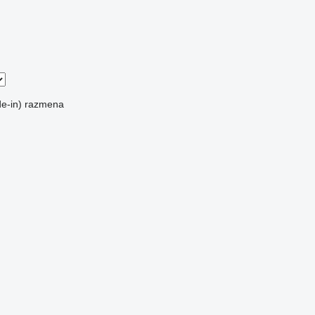
e-in)
razmena