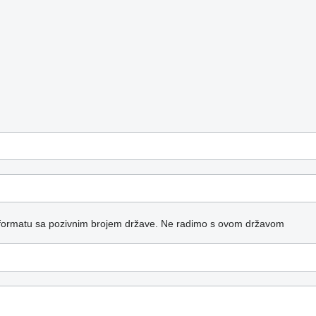
formatu sa pozivnim brojem države.
Ne radimo s ovom državom