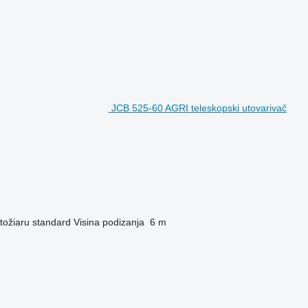
JCB 525-60 AGRI teleskopski utovarivač
tožiaru
standard
Visina podizanja
6 m