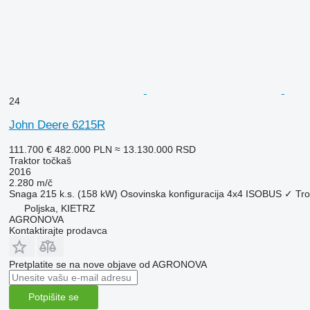
24
John Deere 6215R
111.700 €
482.000 PLN
≈ 13.130.000 RSD
Traktor točkaš
2016
2.280 m/č
Snaga
215 k.s. (158 kW)
Osovinska konfiguracija
4x4
ISOBUS
✓
Tro
Poljska, KIETRZ
AGRONOVA
Kontaktirajte prodavca
Pretplatite se na nove objave od AGRONOVA
Potpišite se