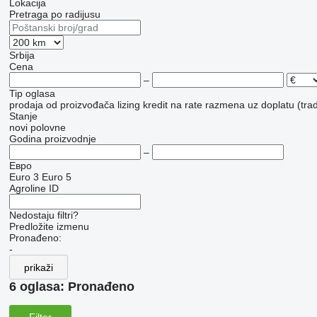
Lokacija
Pretraga po radijusu
Srbija
Cena
–
Tip oglasa
prodaja
od proizvođača
lizing
kredit
na rate
razmena uz doplatu (trad
Stanje
novi
polovne
Godina proizvodnje
–
Евро
Euro 3
Euro 5
Agroline ID
Nedostaju filtri?
Predložite izmenu
Pronađeno:
-
prikaži
6 oglasa:
Pronađeno