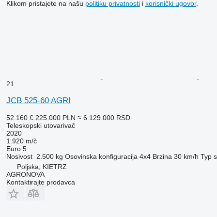
Klikom pristajete na našu
politiku privatnosti
i
korisnički ugovor
.
21
JCB 525-60 AGRI
52.160 €
225.000 PLN
≈ 6.129.000 RSD
Teleskopski utovarivač
2020
1.920 m/č
Euro 5
Nosivost
2.500 kg
Osovinska konfiguracija
4x4
Brzina
30 km/h
Typ s
Poljska, KIETRZ
AGRONOVA
Kontaktirajte prodavca