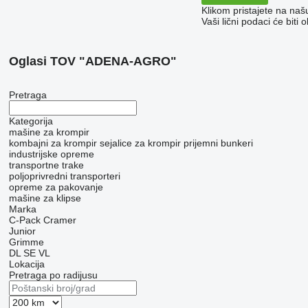
Klikom pristajete na na
Vaši lični podaci će bit
Oglasi TOV "ADENA-AGRO"
Pretraga
Kategorija
mašine za krompir
kombajni za krompir
sejalice za krompir
prijemni bunkeri
industrijske opreme
transportne trake
poljoprivredni transporteri
opreme za pakovanje
mašine za klipse
Marka
C-Pack
Cramer
Junior
Grimme
DL
SE
VL
Lokacija
Pretraga po radijusu