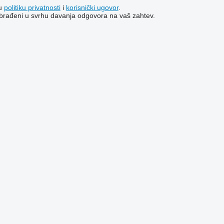
šu
politiku privatnosti
i
korisnički ugovor
.
i obrađeni u svrhu davanja odgovora na vaš zahtev.