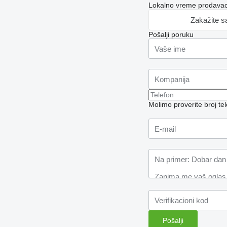
Lokalno vreme prodavac
Zakažite s
Pošalji poruku
Molimo proverite broj t