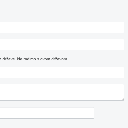
m države.
Ne radimo s ovom državom