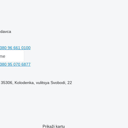
rodavca
380 96 661 0100
 me
380 95 070 6877
, 35306, Kolodenka, vulitsya Svobodi, 22
Prikaži kartu