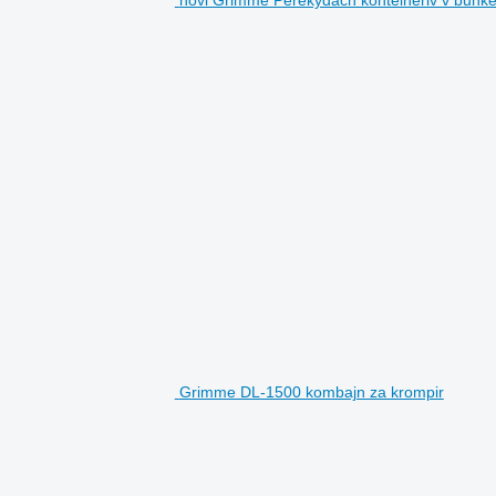
novi Grimme Perekydach konteineriv v bunke
Grimme DL-1500 kombajn za krompir