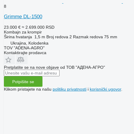
8
Grimme DL-1500
23.000 €
≈ 2.699.000 RSD
Kombajn za krompir
Širina hvatanja
1,5 m
Broj redova
2
Razmak redova
75 mm
Ukrajina, Kolodenka
TOV "ADENA-AGRO"
Kontaktirajte prodavca
Pretplatite se na nove objave od ТОВ "АДЕНА-АГРО"
Potpišite se
Klikom pristajete na našu
politiku privatnosti
i
korisnički ugovor
.