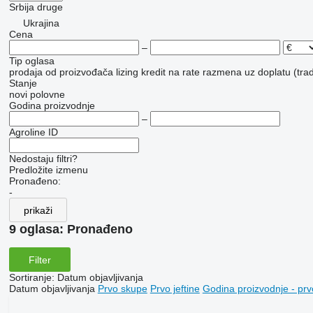
Srbija
druge
Ukrajina
Cena
–
Tip oglasa
prodaja
od proizvođača
lizing
kredit
na rate
razmena uz doplatu (trad
Stanje
novi
polovne
Godina proizvodnje
–
Agroline ID
Nedostaju filtri?
Predložite izmenu
Pronađeno:
-
prikaži
9 oglasa:
Pronađeno
Filter
Sortiranje
:
Datum objavljivanja
Datum objavljivanja
Prvo skupe
Prvo jeftine
Godina proizvodnje - prv