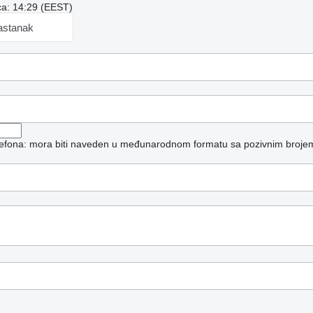
a: 14:29 (EEST)
astanak
elefona: mora biti naveden u međunarodnom formatu sa pozivnim broje