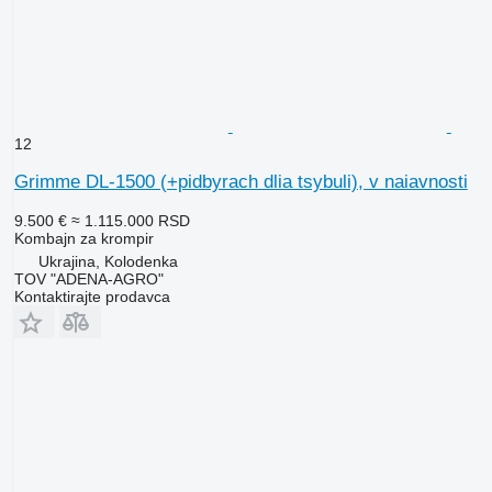
12
Grimme DL-1500 (+pidbyrach dlia tsybuli), v naiavnosti
9.500 €
≈ 1.115.000 RSD
Kombajn za krompir
Ukrajina, Kolodenka
TOV "ADENA-AGRO"
Kontaktirajte prodavca