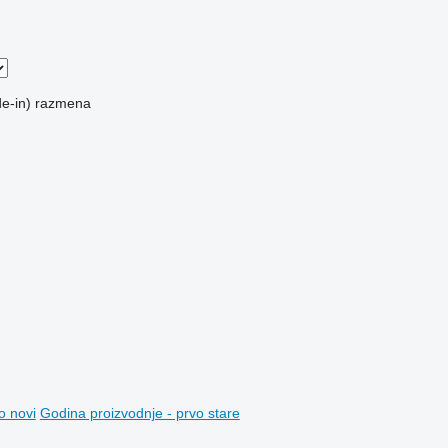
e-in)
razmena
o novi
Godina proizvodnje - prvo stare