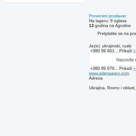
Provereni prodavac
Na lageru:
9 oglasa
13
godina na Agroline
Pretplatite se na p
Jezici:
ukrajinski, ruski
+380 96 661...
Prikaži
+
Nazovite
+380 95 070...
Prikaži
+
www.adenaagro.com
Adresa
Ukrajina, Rovno i oblast