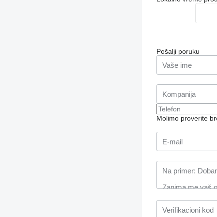
Pošalji poruku
Molimo proverite b