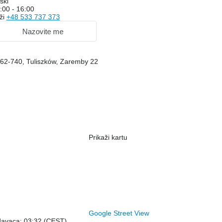
ski
:00 - 16:00
ži
+48 533 737 373
Nazovite me
, 62-740, Tuliszków, Zaremby 22
Prikaži kartu
Google Street View
davaca: 03:32 (CEST)