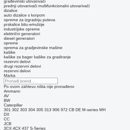
građevinski utovarivači
prednji utovarivači
multifunkcionalni utovarivači
dizalice
auto dizalice s korpom
opreme za izgradnju puteva
prskalice bitu-emulzije
industrijske opreme
električni generatori
diesel generatori
opreme
oprema za gradjevinske mašine
kašike
kašike za bager
kašike za gradiranje
rezervni delovi
drugi rezervni delovi
rezervni delovi
Marka
Po ovom zahtevu ništa nije pronađeno
Ammann
AV
BW
Caterpillar
301
302
303
304
305
313
906
972
CB
DE
M-series
MH
DX
CC
JCB
3CX
4CX
437
S-Series