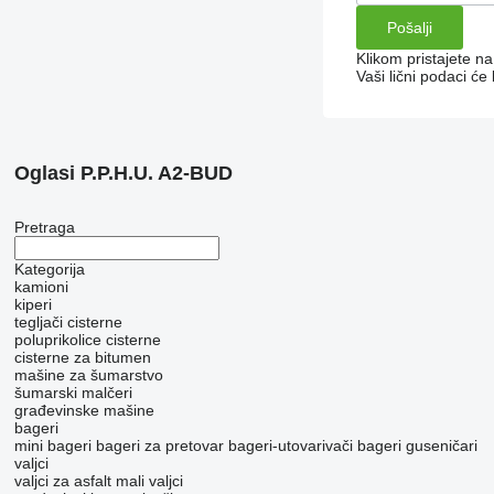
Klikom pristajete n
Vaši lični podaci ć
Oglasi P.P.H.U. A2-BUD
Pretraga
Kategorija
kamioni
kiperi
tegljači
cisterne
poluprikolice cisterne
cisterne za bitumen
mašine za šumarstvo
šumarski malčeri
građevinske mašine
bageri
mini bageri
bageri za pretovar
bageri-utovarivači
bageri guseničari
valjci
valjci za asfalt
mali valjci