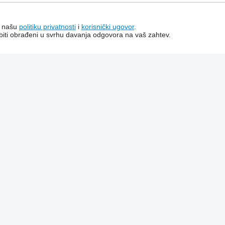
a našu
politiku privatnosti
i
korisnički ugovor
.
e biti obrađeni u svrhu davanja odgovora na vaš zahtev.