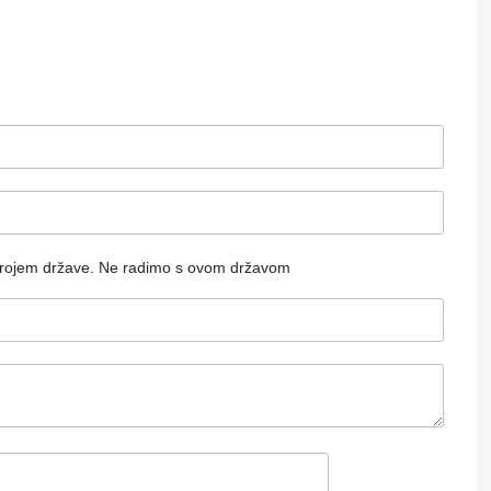
rojem države.
Ne radimo s ovom državom