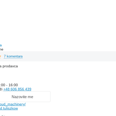
c
a
ne
7 komentara
na prodavca
:00 - 16:00
ži
+48 606 856 439
Nazovite me
bud_machinery/
.tuliszkow