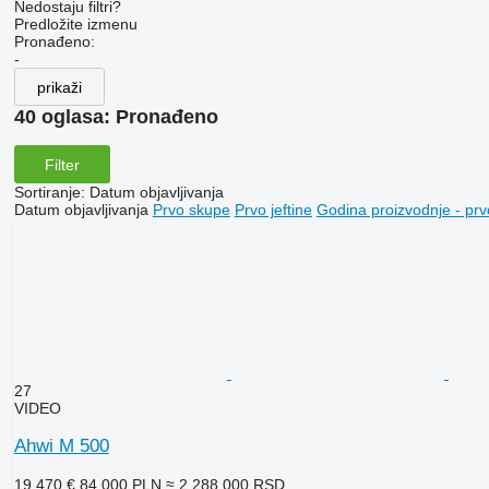
Nedostaju filtri?
Predložite izmenu
Pronađeno:
-
prikaži
40 oglasa:
Pronađeno
Filter
Sortiranje
:
Datum objavljivanja
Datum objavljivanja
Prvo skupe
Prvo jeftine
Godina proizvodnje - prv
27
VIDEO
Ahwi M 500
19.470 €
84.000 PLN
≈ 2.288.000 RSD