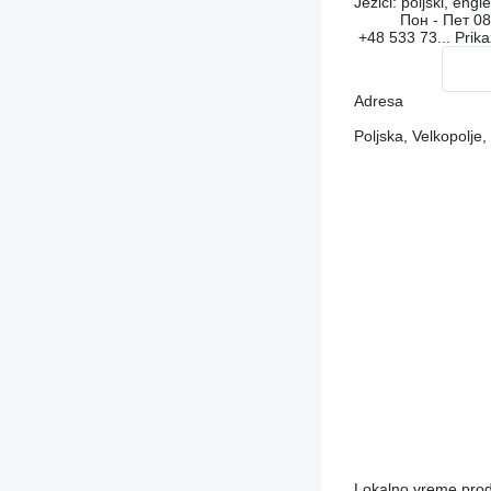
Jezici:
poljski, engle
Пон - Пет
08
+48 533 73...
Prika
Adresa
Poljska, Velkopolje
Lokalno vreme pro