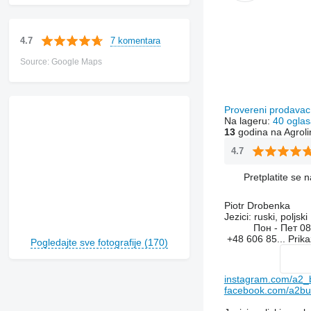
7 komentara
4.7
Source: Google Maps
Provereni prodava
Na lageru:
40 oglas
13
godina na Agroli
4.7
Pretplatite se 
Piotr Drobenka
Jezici:
ruski, poljski
Пон - Пет
08
+48 606 85...
Prika
Pogledajte sve fotografije (170)
instagram.com/a2_
facebook.com/a2bud