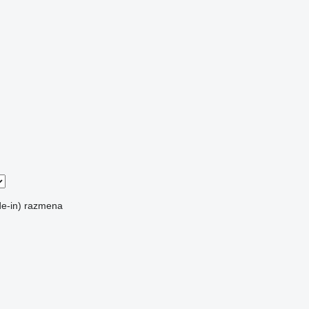
e-in)
razmena