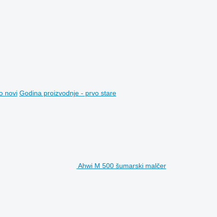
o novi
Godina proizvodnje - prvo stare
Ahwi M 500 šumarski malčer