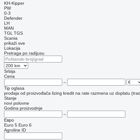
KH-Kipper
PW
0-3
Defender
LH
MAN
TGL
TGS
Scania
prikaži sve
Lokacija
Pretraga po radijusu
Srbija
Cena
–
Tip oglasa
prodaja
od proizvođača
lizing
kredit
na rate
razmena uz doplatu (trad
Stanje
novi
polovne
Godina proizvodnje
–
Евро
Euro 5
Euro 6
Agroline ID