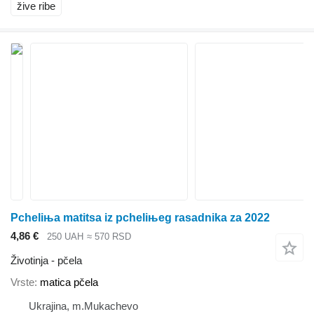
žive ribe
Pcheliњa matitsa iz pcheliњeg rasadnika za 2022
4,86 €
250 UAH
≈ 570 RSD
Životinja - pčela
Vrste
matica pčela
Ukrajina, m.Mukachevo