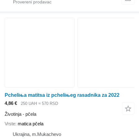
Pcheliњa matitsa iz pcheliњeg rasadnika za 2022
4,86 €
250 UAH
≈ 570 RSD
Životinja - pčela
Vrste
matica pčela
Ukrajina, m.Mukachevo