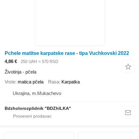
Pchele matitse karpatske rase - tipa Vuchkovski 2022
4,86 €
250 UAH
≈ 570 RSD
Životinja - pčela
Vrste
matica pčela
Rasa
Karpatka
Ukrajina, m.Mukachevo
Bdzholorozplidnik "BDZhILKA"