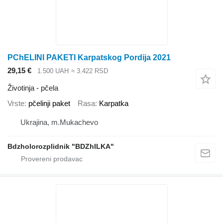
PChELINI PAKETI Karpatskog Pordiјa 2021
29,15 €
1.500 UAH
≈ 3.422 RSD
Životinja - pčela
Vrste
pčelinji paket
Rasa
Karpatka
Ukrajina, m.Mukachevo
Bdzholorozplidnik "BDZhILKA"