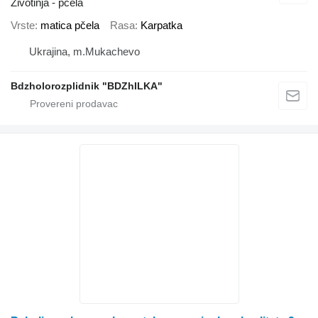
Životinja - pčela
Vrste
matica pčela
Rasa
Karpatka
Ukrajina, m.Mukachevo
Bdzholorozplidnik "BDZhILKA"