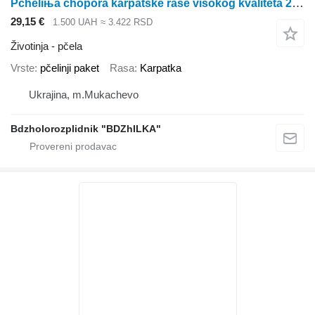
Pcheliњa chopora karpatske rase visokog kvaliteta 2021
29,15 €
1.500 UAH
≈ 3.422 RSD
Životinja - pčela
Vrste
pčelinji paket
Rasa
Karpatka
Ukrajina, m.Mukachevo
Bdzholorozplidnik "BDZhILKA"