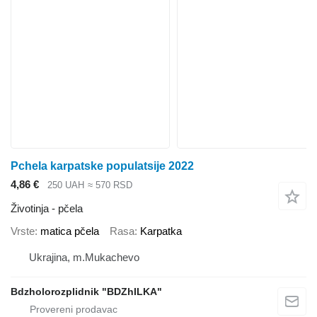
Pchela karpatske populatsiјe 2022
4,86 €
250 UAH
≈ 570 RSD
Životinja - pčela
Vrste
matica pčela
Rasa
Karpatka
Ukrajina, m.Mukachevo
Bdzholorozplidnik "BDZhILKA"