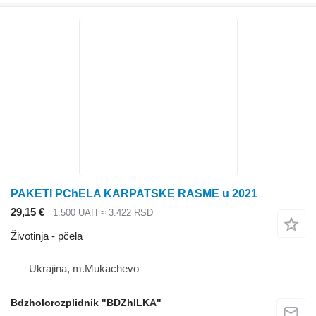
PAKETI PChELA KARPATSKE RASME u 2021
29,15 €
1.500 UAH
≈ 3.422 RSD
Životinja - pčela
Ukrajina, m.Mukachevo
Bdzholorozplidnik "BDZhILKA"