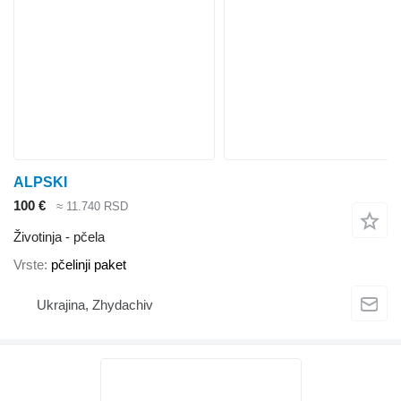
ALPSKI
100 €
≈ 11.740 RSD
Životinja - pčela
Vrste
pčelinji paket
Ukrajina, Zhydachiv