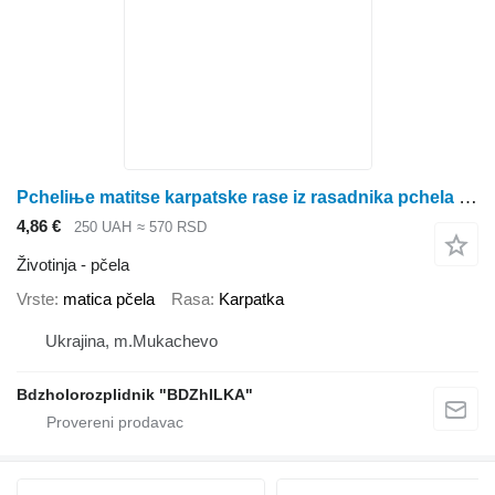
Pcheliњe matitse karpatske rase iz rasadnika pchela 2022
4,86 €
250 UAH
≈ 570 RSD
Životinja - pčela
Vrste
matica pčela
Rasa
Karpatka
Ukrajina, m.Mukachevo
Bdzholorozplidnik "BDZhILKA"