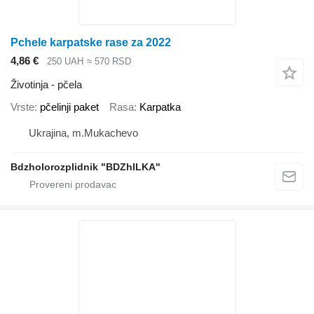
Pchele karpatske rase za 2022
4,86 €
250 UAH
≈ 570 RSD
Životinja - pčela
Vrste
pčelinji paket
Rasa
Karpatka
Ukrajina, m.Mukachevo
Bdzholorozplidnik "BDZhILKA"