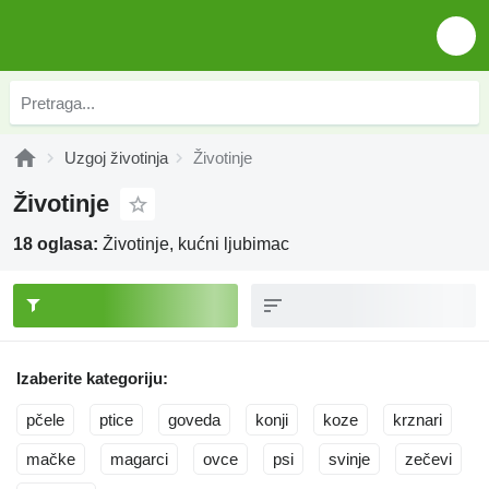
Uzgoj životinja
Životinje
Životinje
18 oglasa:
Životinje, kućni ljubimac
Izaberite kategoriju:
pčele
ptice
goveda
konji
koze
krznari
mačke
magarci
ovce
psi
svinje
zečevi