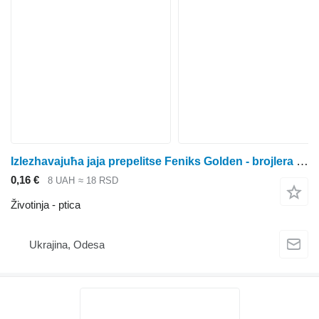
Izlezhavaјuћa јaјa prepelitse Feniks Golden - broјlera (uzgaјana u Frantsuskoј)
0,16 €
8 UAH
≈ 18 RSD
Životinja - ptica
Ukrajina, Odesa