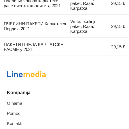
Пчелиња чопора карпатске
paket, Rasa:
29,15 €
расе високог квалитета 2021
Karpatka
Vrste: pčelinji
ПЧЕЛИНИ ПАКЕТИ Карпатског
paket, Rasa:
29,15 €
Пордија 2021
Karpatka
ПАКЕТИ ПЧЕЛА КАРПАТСКЕ
29,15 €
РАСМЕ у 2021
Kompanija
O nama
Pomoć
Kontakti