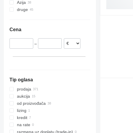
Azija
Nemačka
druge
Poljska
Turska
Holandija
Uzbekistan
Ukrajina
Austrija
Cena
Francuska
Danska
–
Rumunija
Belgija
prikaži sve
Tip oglasa
prodaja
aukcija
od proizvođača
lizing
kredit
na rate
razmena uz doplatu (trade-in)