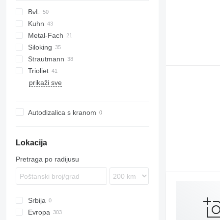
BvL
Kuhn
V-MIX
SB
Metal-Fach
VM
Euromix
Siloking
Profile
VMP
Koala
Strautmann
TrailedLine
Dunker
Trioliet
Verti-Mix
VM
MV
prikaži sve
Gigant
Solomix
Triomix
Autodizalica s kranom
Lokacija
Pretraga po radijusu
Srbija
Evropa