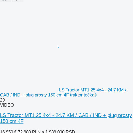
LS Tractor MT1.25 4x4 - 24.7 KM /
CAB / IND + pług prosty 150 cm 4F traktor točkaš
29
VIDEO
LS Tractor MT1.25 4x4 - 24.7 KM / CAB / IND + pług prosty
150 cm 4F
16.950 €
72.980 PLN
≈ 1.989.000 RSD