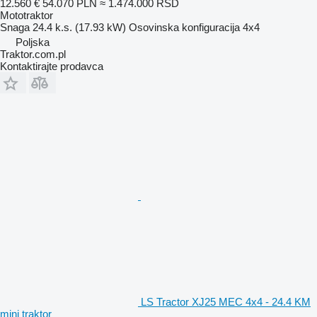
12.560 €
54.070 PLN
≈ 1.474.000 RSD
Mototraktor
Snaga
24.4 k.s. (17.93 kW)
Osovinska konfiguracija
4x4
Poljska
Traktor.com.pl
Kontaktirajte prodavca
LS Tractor XJ25 MEC 4x4 - 24.4 KM
mini traktor