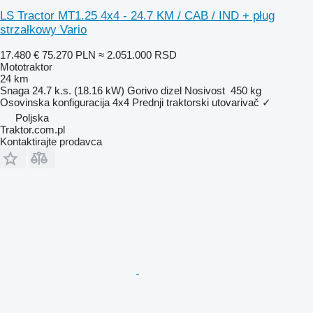
LS Tractor MT1.25 4x4 - 24.7 KM / CAB / IND + pług
strzałkowy Vario
17.480 €
75.270 PLN
≈ 2.051.000 RSD
Mototraktor
24 km
Snaga
24.7 k.s. (18.16 kW)
Gorivo
dizel
Nosivost
450 kg
Osovinska konfiguracija
4x4
Prednji traktorski utovarivač
✓
Poljska
Traktor.com.pl
Kontaktirajte prodavca