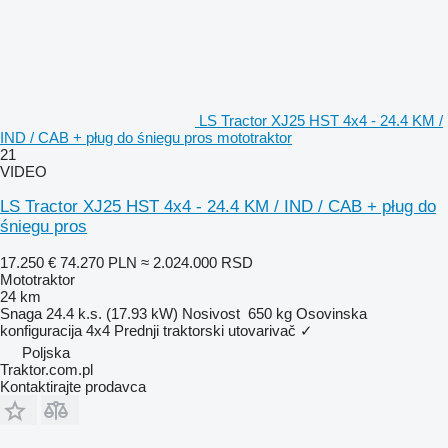
LS Tractor XJ25 HST 4x4 - 24.4 KM /
IND / CAB + pług do śniegu pros mototraktor
21
VIDEO
LS Tractor XJ25 HST 4x4 - 24.4 KM / IND / CAB + pług do
śniegu pros
17.250 €
74.270 PLN
≈ 2.024.000 RSD
Mototraktor
24 km
Snaga
24.4 k.s. (17.93 kW)
Nosivost
650 kg
Osovinska
konfiguracija
4x4
Prednji traktorski utovarivač
✓
Poljska
Traktor.com.pl
Kontaktirajte prodavca