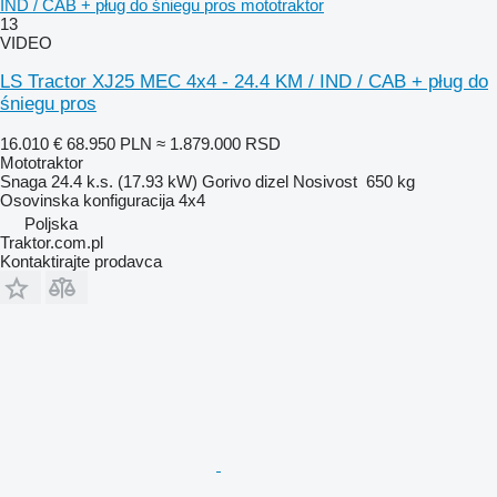
IND / CAB + pług do śniegu pros mototraktor
13
VIDEO
LS Tractor XJ25 MEC 4x4 - 24.4 KM / IND / CAB + pług do
śniegu pros
16.010 €
68.950 PLN
≈ 1.879.000 RSD
Mototraktor
Snaga
24.4 k.s. (17.93 kW)
Gorivo
dizel
Nosivost
650 kg
Osovinska konfiguracija
4x4
Poljska
Traktor.com.pl
Kontaktirajte prodavca