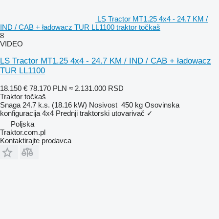
LS Tractor MT1.25 4x4 - 24.7 KM /
IND / CAB + ładowacz TUR LL1100 traktor točkaš
8
VIDEO
LS Tractor MT1.25 4x4 - 24.7 KM / IND / CAB + ładowacz
TUR LL1100
18.150 €
78.170 PLN
≈ 2.131.000 RSD
Traktor točkaš
Snaga
24.7 k.s. (18.16 kW)
Nosivost
450 kg
Osovinska
konfiguracija
4x4
Prednji traktorski utovarivač
✓
Poljska
Traktor.com.pl
Kontaktirajte prodavca