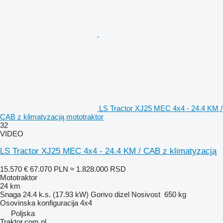
LS Tractor XJ25 MEC 4x4 - 24.4 KM /
CAB z klimatyzacją mototraktor
32
VIDEO
LS Tractor XJ25 MEC 4x4 - 24.4 KM / CAB z klimatyzacją
15.570 €
67.070 PLN
≈ 1.828.000 RSD
Mototraktor
24 km
Snaga
24.4 k.s. (17.93 kW)
Gorivo
dizel
Nosivost
650 kg
Osovinska konfiguracija
4x4
Poljska
Traktor.com.pl