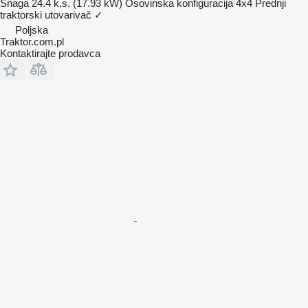
Snaga
24.4 k.s. (17.93 kW)
Osovinska konfiguracija
4x4
Prednji
traktorski utovarivač
✓
Poljska
Traktor.com.pl
Kontaktirajte prodavca