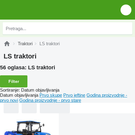
Traktori
LS traktori
LS traktori
56 oglasa:
LS traktori
Filter
Sortiranje
:
Datum objavljivanja
Datum objavljivanja
Prvo skupe
Prvo jeftine
Godina proizvodnje -
prvo novi
Godina proizvodnje - prvo stare