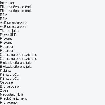
Interkuler
Filter za čestice čađi
Filter za čestice čađi
EEV
EEV
AdBlue rezervoar
AdBlue rezervoar
Tip menjača
PowerShift
Rikverc
Rikverc
Retarder
Retarder
Centralno podmazivanje
Centralno podmazivanje
Blokada diferencijala
Blokada diferencijala
Kabina
Klima uređaj
Klima uređaj
Osovine
Broj osovina
2 ose
Nedostaju filtri?
Predložite izmenu
Pronađeno: