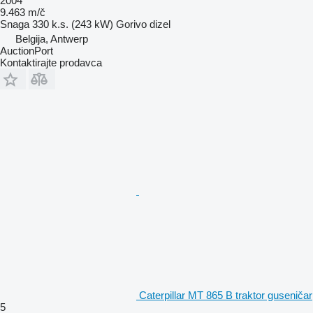
2004
9.463 m/č
Snaga
330 k.s. (243 kW)
Gorivo
dizel
Belgija, Antwerp
AuctionPort
Kontaktirajte prodavca
Caterpillar MT 865 B traktor guseničar
5