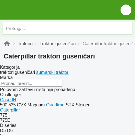
Traktori
Traktori guseničari
Caterpillar traktori guseniča
Caterpillar traktori guseničari
Kategorija
traktori guseničari
šumarski traktori
Marka
Po ovom zahtevu ništa nije pronađeno
Challenger
Case IH
500
535
CVX
Magnum
Quadtrac
STX
Steiger
Caterpillar
775
775E
D series
D5
D6