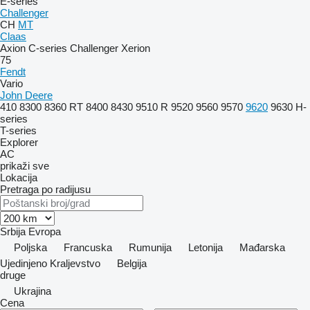
E-series
Challenger
CH
MT
Claas
Axion
C-series
Challenger
Xerion
75
Fendt
Vario
John Deere
410
8300
8360 RT
8400
8430
9510 R
9520
9560
9570
9620
9630
H-
series
T-series
Explorer
AC
prikaži sve
Lokacija
Pretraga po radijusu
Srbija
Evropa
Poljska
Francuska
Rumunija
Letonija
Mađarska
Ujedinjeno Kraljevstvo
Belgija
druge
Ukrajina
Cena