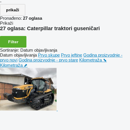
-
prikaži
Pronađeno:
27 oglasa
Prikaži
27 oglasa:
Caterpillar traktori guseničari
Filter
Sortiranje
:
Datum objavljivanja
Datum objavljivanja
Prvo skupe
Prvo jeftine
Godina proizvodnje -
prvo novi
Godina proizvodnje - prvo stare
Kilometraža ⬊
Kilometraža ⬈