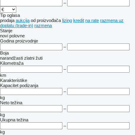
–
Tip oglasa
prodaja
aukcija
od proizvođača
lizing
kredit
na rate
razmena uz
doplatu (trade-in)
razmena
Stanje
novi
polovne
Godina proizvodnje
–
Boja
narandžasti
zlatni
žuti
Kilometraža
–
km
Karakteristike
Kapacitet podizanja
–
kg
Neto težina
–
kg
Ukupna težina
–
kg