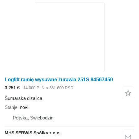
Loglift ramię wysuwne żurawia 251S 94567450
3.251 €
14.000 PLN
≈ 381.600 RSD
Šumarska dizalica
Stanje
novi
Poljska, Swiebodzin
MHS SERWIS Spółka z o.o.