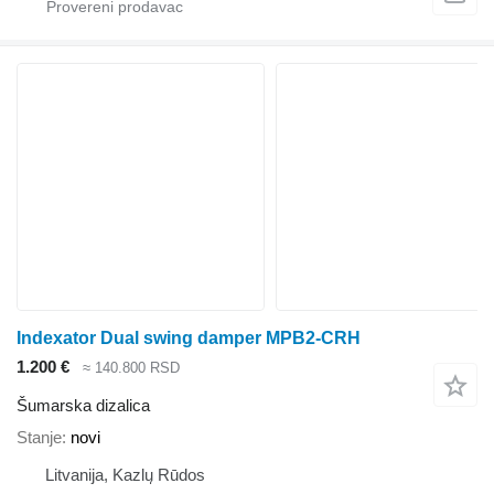
Indexator Dual swing damper MPB2-CRH
1.200 €
≈ 140.800 RSD
Šumarska dizalica
Stanje
novi
Litvanija, Kazlų Rūdos