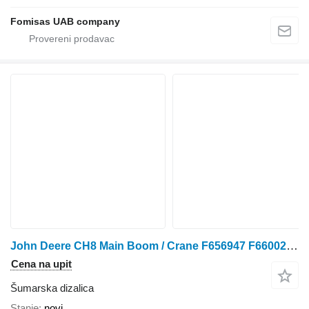
Fomisas UAB company
John Deere CH8 Main Boom / Crane F656947 F660024 F623453
Cena na upit
Šumarska dizalica
Stanje
novi