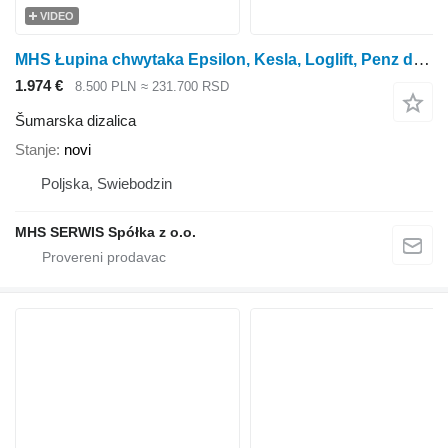
VIDEO
MHS Łupina chwytaka Epsilon, Kesla, Loglift, Penz do trocin i peletu
1.974 €
8.500 PLN
≈ 231.700 RSD
Šumarska dizalica
Stanje
novi
Poljska, Swiebodzin
MHS SERWIS Spółka z o.o.