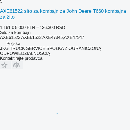
9
AXE61522 sito za kombajn za John Deere T660 kombajna
za žito
1.161 €
5.000 PLN
≈ 136.300 RSD
Sito za kombajn
AXE61522 AXE61523 AXE47945,AXE47947
Poljska
JKG TRUCK SERVICE SPÓŁKA Z OGRANICZONĄ
ODPOWIEDZIALNOŚCIĄ
Kontaktirajte prodavca