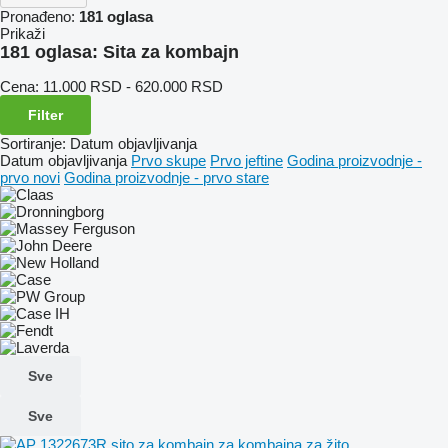
Pronađeno:
181 oglasa
Prikaži
181 oglasa:
Sita za kombajn
Cena:
11.000 RSD - 620.000 RSD
Filter
Sortiranje
:
Datum objavljivanja
Datum objavljivanja
Prvo skupe
Prvo jeftine
Godina proizvodnje -
prvo novi
Godina proizvodnje - prvo stare
Sve
Sve