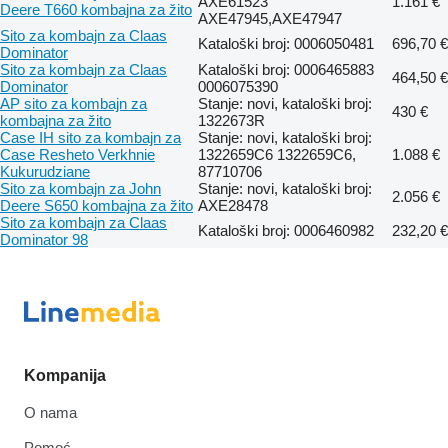
AXE61523
1.161 €
Deere T660 kombajna za žito
AXE47945,AXE47947
Sito za kombajn za Claas
Kataloški broj: 0006050481
696,70 €
Dominator
Sito za kombajn za Claas
Kataloški broj: 0006465883
464,50 €
Dominator
0006075390
AP sito za kombajn za
Stanje: novi, kataloški broj:
430 €
kombajna za žito
1322673R
Case IH sito za kombajn za
Stanje: novi, kataloški broj:
Case Resheto Verkhnie
1322659C6 1322659C6,
1.088 €
Kukurudziane
87710706
Sito za kombajn za John
Stanje: novi, kataloški broj:
2.056 €
Deere S650 kombajna za žito
AXE28478
Sito za kombajn za Claas
Kataloški broj: 0006460982
232,20 €
Dominator 98
Kompanija
O nama
Pomoć