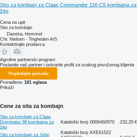
Sito za kombajn za Claas Commandor 116 CS kombajna za
žito
Cena na upit
Sito za kombajn
Danska, Hemmet
Chr. Nielsen - Tingheden A/S
Kontaktirajte prodavca
Agroline partnerski program
Postanite naš partner i ostvarite profit za svakog privučenog klijenta
Pogledajte ponudu
Pronađeno:
181 oglasa
Prikaži
Cene za sita za kombajn
Sito za kombajn za Claas
Dominator 98 kombajna za
Kataloški broj: 0006460970
232,20 €
žito
Kataloški broj: AXE61522
Sito za kombajn za John