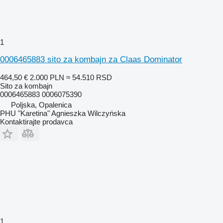
1
0006465883 sito za kombajn za Claas Dominator
464,50 €
2.000 PLN
≈ 54.510 RSD
Sito za kombajn
0006465883 0006075390
Poljska, Opalenica
PHU "Karetina" Agnieszka Wilczyńska
Kontaktirajte prodavca
1