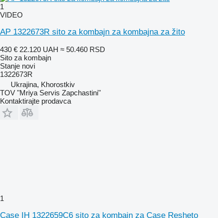
1
VIDEO
AP 1322673R sito za kombajn za kombajna za žito
430 €
22.120 UAH
≈ 50.460 RSD
Sito za kombajn
Stanje
novi
1322673R
Ukrajina, Khorostkiv
TOV "Mriya Servis Zapchastini"
Kontaktirajte prodavca
1
Case IH 1322659C6 sito za kombajn za Case Resheto