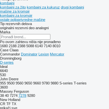
kombajni
kombajni za žito
kombajni za kukuruz
drugi kombajni
mašine za krompir
kombajni za krompir
ostale poljoprivredne mašine
Tip rezervnih delova
originalni rezervni deo
analogni
Marka
Po ovom zahtevu ništa nije pronađeno
1680
2188
2388
5088
6140
7140
8010
Case
Claas
Commandor
Dominator
Lexion
Mercator
Dronningborg
D-series
Ideal
6640
530
John Deere
955
9500
9560
9650
9660
9780
9880
S-series
T-series
3600
Massey Ferguson
38
40
7274
7278
9280
New Holland
CR
TF
TX
prikaži sve