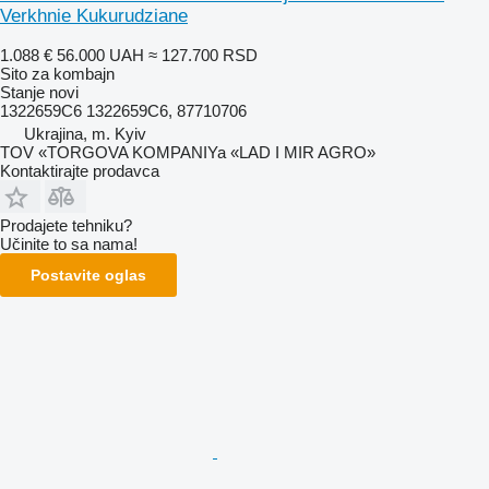
Verkhnie Kukurudziane
1.088 €
56.000 UAH
≈ 127.700 RSD
Sito za kombajn
Stanje
novi
1322659C6 1322659C6, 87710706
Ukrajina, m. Kyiv
TOV «TORGOVA KOMPANIYa «LAD I MIR AGRO»
Kontaktirajte prodavca
Prodajete tehniku?
Učinite to sa nama!
Postavite oglas