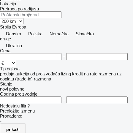
Lokacija
Pretraga po radijusu
Srbija
Evropa
Danska
Poljska
Nemačka
Slovačka
druge
Ukrajina
Cena
–
Tip oglasa
prodaja
aukcija
od proizvođača
lizing
kredit
na rate
razmena uz
doplatu (trade-in)
razmena
Stanje
novi
polovne
Godina proizvodnje
–
Nedostaju filtri?
Predložite izmenu
Pronađeno:
-
prikaži