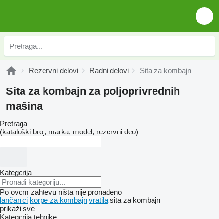
Rezervni delovi
Radni delovi
Sita za kombajn
Sita za kombajn za poljoprivrednih
mašina
Pretraga
(kataloški broj, marka, model, rezervni deo)
Kategorija
Po ovom zahtevu ništa nije pronađeno
lančanici
korpe za kombajn
vratila
sita za kombajn
prikaži sve
Kategorija tehnike