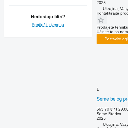
2025
Ukrajina, Vasy
Kontaktirajte pro
Nedostaju filtri?
Predložite izmenu
Prodajete tehnik
Učinite to sa nam
Postavite og
1
Seme belog pro
563,70 € / t
29.0
Seme žitarica
2025
Ukrajina, Vasy