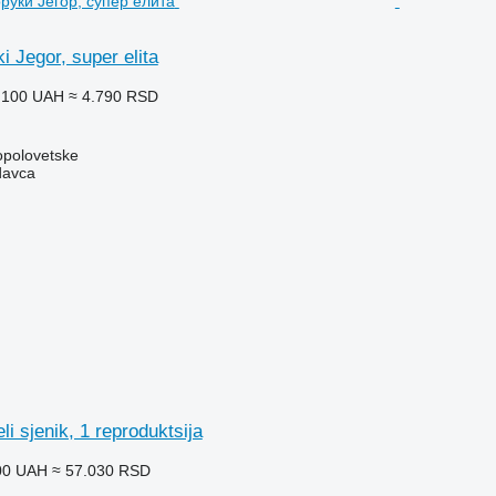
ki Јegor, super elita
.100 UAH
≈ 4.790 RSD
opolovetske
davca
i sјenik, 1 reproduktsiјa
00 UAH
≈ 57.030 RSD