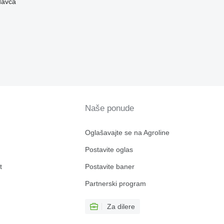
davca
Naše ponude
Oglašavajte se na Agroline
Postavite oglas
t
Postavite baner
Partnerski program
Za dilere