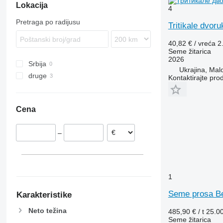
Lokacija
4
Pretraga po radijusu
Tritikale dvoru
40,82 € / vreća
2
Seme žitarica
2026
Srbija
Ukrajina, Mal
druge
Kontaktirajte pro
Ukrajina
Cena
–
1
Seme prosa Bel
Karakteristike
Neto težina
485,90 € / t
25.0
Seme žitarica