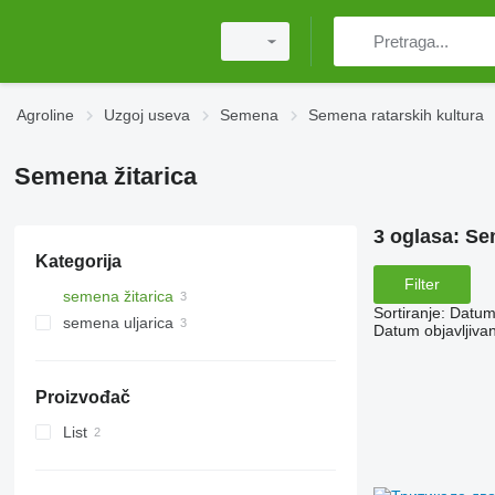
Agroline
Uzgoj useva
Semena
Semena ratarskih kultura
Semena žitarica
3 oglasa:
Sem
Kategorija
Filter
semena žitarica
Sortiranje
:
Datum 
semena uljarica
Datum objavljivan
Proizvođač
List