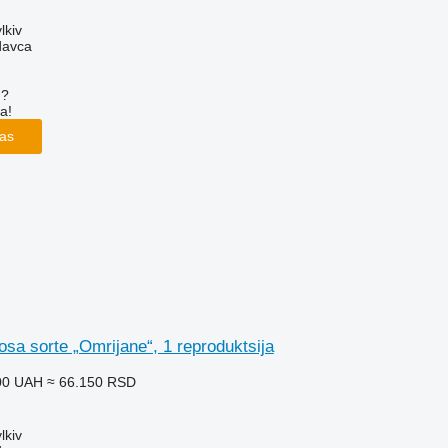
lkiv
davca
u?
a!
las
sa sorte „Omriјane“, 1 reproduktsiјa
00 UAH
≈ 66.150 RSD
lkiv