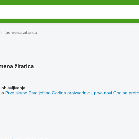
Semena žitarica
ena žitarica
objavljivanja
ja
Prvo skupe
Prvo jeftine
Godina proizvodnje - prvo novi
Godina proiz