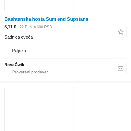
Bashtenska hosta Sum end Supstans
5,11 €
22 PLN
≈ 600 RSD
Sadnica cveća
Poljska
RosaĆwik