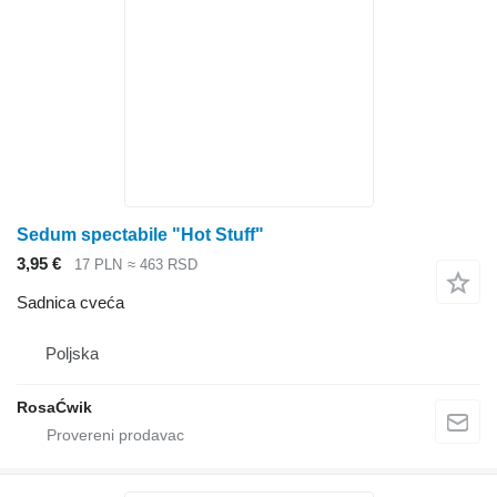
Sedum spectabile "Hot Stuff"
3,95 €
17 PLN
≈ 463 RSD
Sadnica cveća
Poljska
RosaĆwik