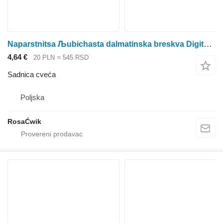
Naparstnitsa Љubichasta dalmatinska breskva Digitalis purpurea
4,64 €
20 PLN
≈ 545 RSD
Sadnica cveća
Poljska
RosaĆwik