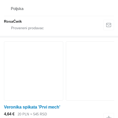
Poljska
RosaĆwik
Veronika spikata 'Prvi mech'
4,64 €
20 PLN
≈ 545 RSD