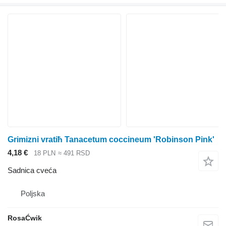
Grimizni vratiћ Tanacetum coccineum 'Robinson Pink'
4,18 €
18 PLN
≈ 491 RSD
Sadnica cveća
Poljska
RosaĆwik