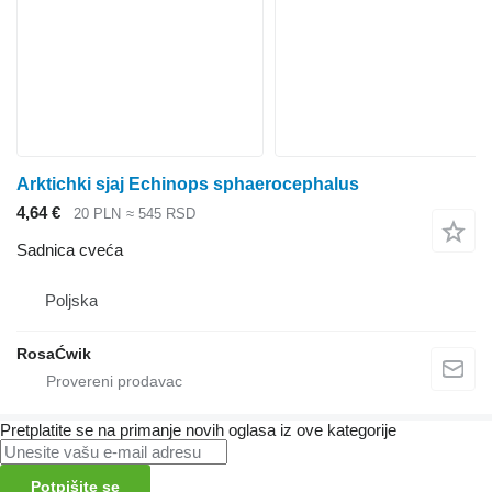
Arktichki sјaј Echinops sphaerocephalus
4,64 €
20 PLN
≈ 545 RSD
Sadnica cveća
Poljska
RosaĆwik
Pretplatite se na primanje novih oglasa iz ove kategorije
Potpišite se