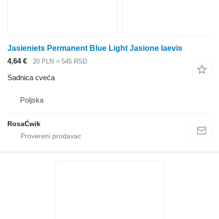
Јasieniets Permanent Blue Light Јasione laevis
4,64 €
20 PLN
≈ 545 RSD
Sadnica cveća
Poljska
RosaĆwik