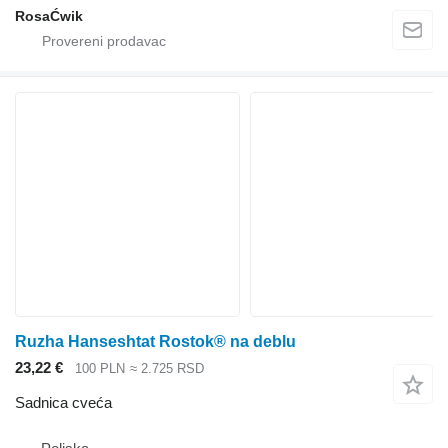
RosaĆwik
Ruzha Hanseshtat Rostok® na deblu
23,22 €
100 PLN
≈ 2.725 RSD
Sadnica cveća