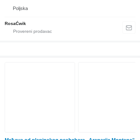
Poljska
RosaĆwik