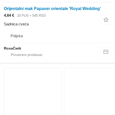
Oriјentalni mak Papaver orientale 'Royal Wedding'
4,64 €
20 PLN
≈ 545 RSD
Sadnica cveća
Poljska
RosaĆwik