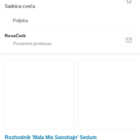
Sadnica cveća
Poljska
RosaĆwik
Rozhodnik 'Mala Mis Sanshaјn' Sedum