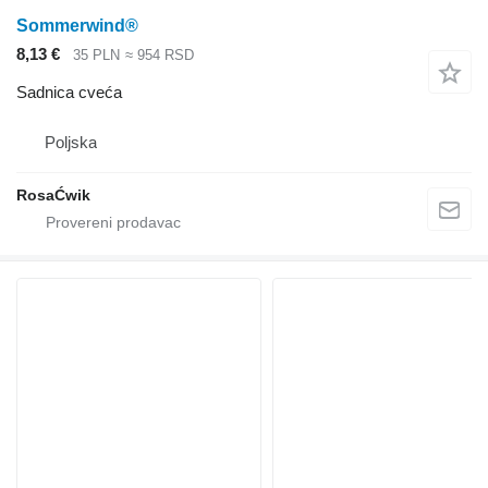
Sommerwind®
8,13 €
35 PLN
≈ 954 RSD
Sadnica cveća
Poljska
RosaĆwik