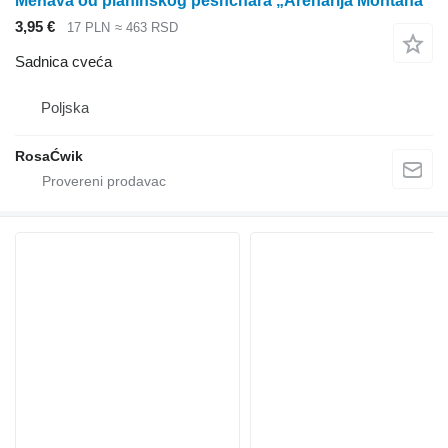
Meћava od planinskog peshchara „Arenariјa Montana“
3,95 €
17 PLN
≈ 463 RSD
Sadnica cveća
Poljska
RosaĆwik