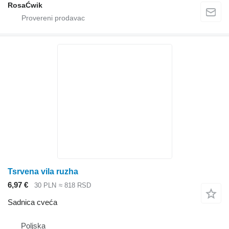
RosaĆwik
Tsrvena vila ruzha
6,97 €
30 PLN
≈ 818 RSD
Sadnica cveća
Poljska