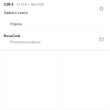
3,95 €
17 PLN
≈ 463 RSD
Sadnica cveća
Poljska
RosaĆwik