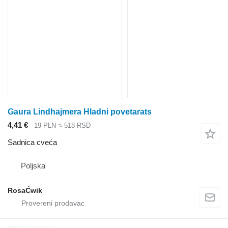
Gaura Lindhaјmera Hladni povetarats
4,41 €
19 PLN
≈ 518 RSD
Sadnica cveća
Poljska
RosaĆwik