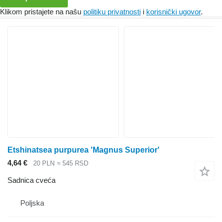
Klikom pristajete na našu
politiku privatnosti
i
korisnički ugovor
.
Etshinatsea purpurea 'Magnus Superior'
4,64 €
20 PLN
≈ 545 RSD
Sadnica cveća
Poljska