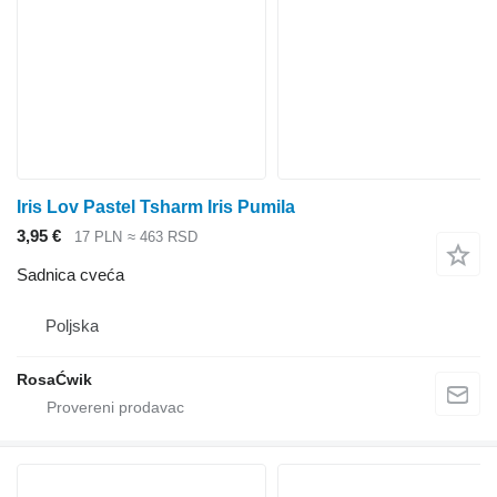
Iris Lov Pastel Tsharm Iris Pumila
3,95 €
17 PLN
≈ 463 RSD
Sadnica cveća
Poljska
RosaĆwik