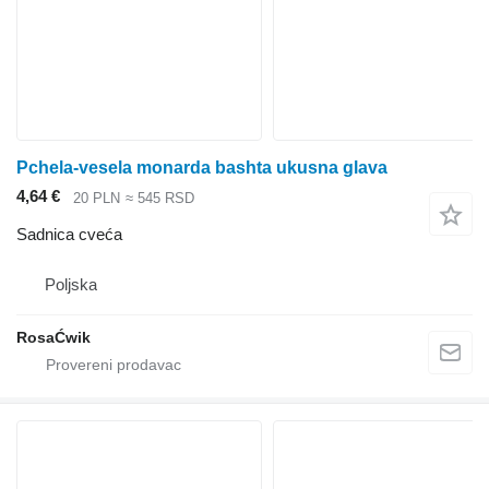
Pchela-vesela monarda bashta ukusna glava
4,64 €
20 PLN
≈ 545 RSD
Sadnica cveća
Poljska
RosaĆwik