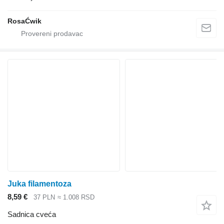
RosaĆwik
Јuka filamentoza
8,59 €
37 PLN
≈ 1.008 RSD
Sadnica cveća