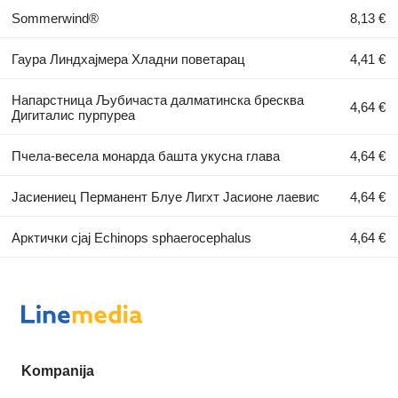
Sommerwind®
8,13 €
Гаура Линдхајмера Хладни поветарац
4,41 €
Напарстница Љубичаста далматинска бресква
4,64 €
Дигиталис пурпуреа
Пчела-весела монарда башта укусна глава
4,64 €
Јасиениец Перманент Блуе Лигхт Јасионе лаевис
4,64 €
Арктички сјај Echinops sphaerocephalus
4,64 €
Kompanija