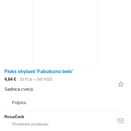
Floks shylasti 'Fabulozno belo'
4,64 €
20 PLN
≈ 545 RSD
Sadnica cveća
Poljska
RosaĆwik