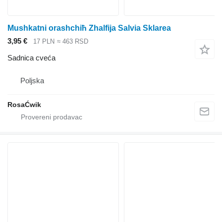
Mushkatni orashchiћ Zhalfiјa Salvia Sklarea
3,95 €
17 PLN
≈ 463 RSD
Sadnica cveća
Poljska
RosaĆwik