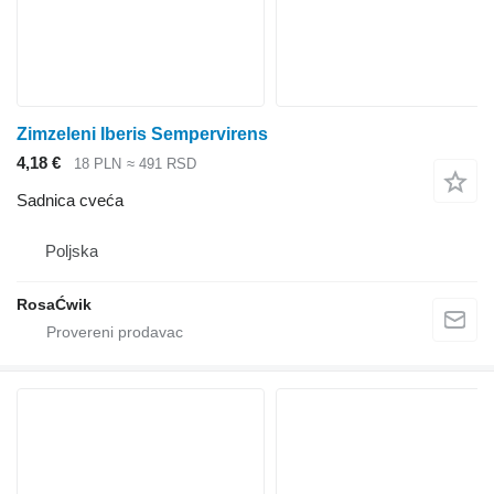
Zimzeleni Iberis Sempervirens
4,18 €
18 PLN
≈ 491 RSD
Sadnica cveća
Poljska
RosaĆwik