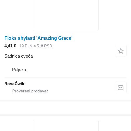
Floks shylasti 'Amazing Grace'
4,41 €
19 PLN
≈ 518 RSD
Sadnica cveća
Poljska
RosaĆwik