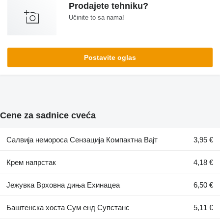
Prodajete tehniku?
Učinite to sa nama!
Postavite oglas
Cene za sadnice cveća
Салвија немороса Сензација Компактна Вајт
3,95 €
Крем напрстак
4,18 €
Јежувка Врховна диња Ехинацеа
6,50 €
Баштенска хоста Сум енд Супстанс
5,11 €