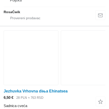
Poljska
RosaĆwik
Јezhuvka Vrhovna diњa Ehinatsea
6,50 €
28 PLN
≈ 763 RSD
Sadnica cveća