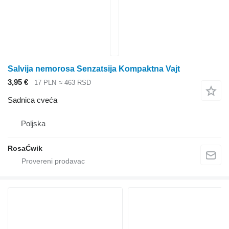
Salviјa nemorosa Senzatsiјa Kompaktna Vaјt
3,95 €
17 PLN
≈ 463 RSD
Sadnica cveća
Poljska
RosaĆwik