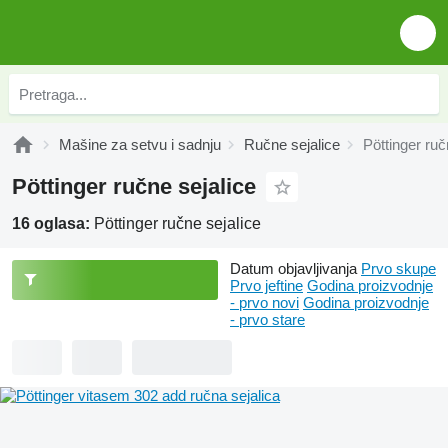
Mašinе za setvu i sadnju
Ručne sejalice
Pöttinger ruč
Pöttinger ručne sejalice
16 oglasa:
Pöttinger ručne sejalice
Datum objavljivanja
Prvo skupe
Prvo jeftine
Godina proizvodnje
- prvo novi
Godina proizvodnje
- prvo stare