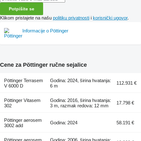
Potpišite se
Klikom pristajete na našu
politiku privatnosti
i
korisnički ugovor
.
Informacije o Pöttinger
Cene za Pöttinger ručne sejalice
Pöttinger Terrasem
Godina: 2024, širina hvatanja:
112.931 €
V 6000 D
6 m
Pöttinger Vitasem
Godina: 2016, širina hvatanja:
17.798 €
302
3 m, razmak redova: 12 mm
Pöttinger aerosem
Godina: 2024
58.191 €
3002 add
Pöttinger aerosem
Godina: 2006, širina hvatanja: