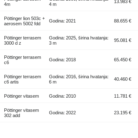
13.983 €
4m
4 m
Pöttinger lion 503c +
Godina: 2021
88.655 €
aerosem 5002 fdd
Pöttinger terrasem
Godina: 2025, širina hvatanja:
95.081 €
3000 d z
3 m
Pöttinger terrasem
Godina: 2018
65.450 €
c6
Pöttinger terrasem
Godina: 2016, širina hvatanja:
40.460 €
c6 artis
6 m
Pöttinger vitasem
Godina: 2010
11.781 €
Pöttinger vitasem
Godina: 2022
23.195 €
302 add