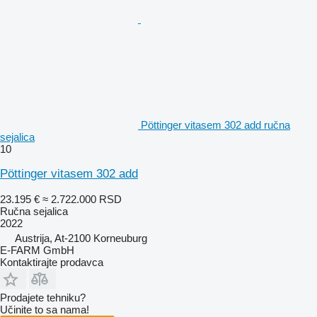
Pöttinger vitasem 302 add ručna
sejalica
10
Pöttinger vitasem 302 add
23.195 €
≈ 2.722.000 RSD
Ručna sejalica
2022
Austrija, At-2100 Korneuburg
E-FARM GmbH
Kontaktirajte prodavca
Prodajete tehniku?
Učinite to sa nama!