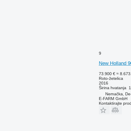
9
New Holland 90
73.900 €
≈ 8.67
Roto-žetelica
2016
Širina hvatanja
1
Nemačka, De-
E-FARM GmbH
Kontaktirajte pro