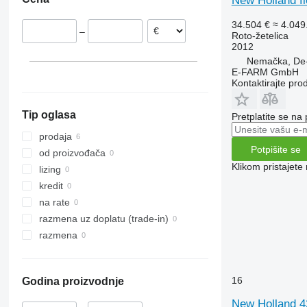
New Holland fi
Danska
34.504 €
≈ 4.04
–
Roto-žetelica
2012
Nemačka, De
E-FARM GmbH
Kontaktirajte pro
Tip oglasa
Pretplatite se na
prodaja
Potpišite se
od proizvođača
Klikom pristajet
lizing
kredit
na rate
razmena uz doplatu (trade-in)
razmena
16
Godina proizvodnje
New Holland 4