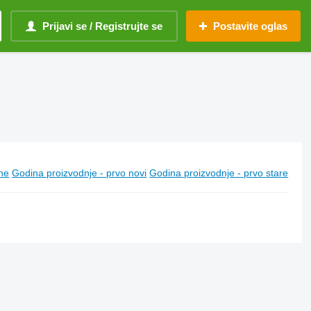
Prijavi se / Registrujte se
Postavite oglas
ine
Godina proizvodnje - prvo novi
Godina proizvodnje - prvo stare