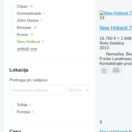
Claas
Gomselmash
Conspeed
13
John Deere
Corio
Kemper
Direct Disc
New Holland 
Krone
Orbis
Champion
15.750 €
≈ 1.84
New Holland
EasyCollect
Roto-žetelica
2013
prikaži sve
Easycut
Profi Cut
Nemačka, Boc
XDisc
Fricke Landmas
Kontaktirajte pro
Lokacija
Pretraga po radijusu
Srbija
Evropa
Nemačka
9
Holandija
Cena