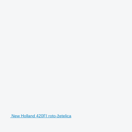
New Holland 420FI roto-žetelica