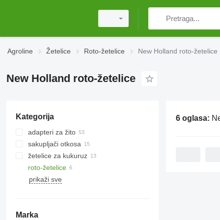
Agroline
Žetelice
Roto-žetelice
New Holland roto-žetelice
New Holland roto-žetelice
Kategorija
6 oglasa:
Ne
adapteri za žito
sakupljači otkosa
žetelice za kukuruz
roto-žetelice
prikaži sve
Marka