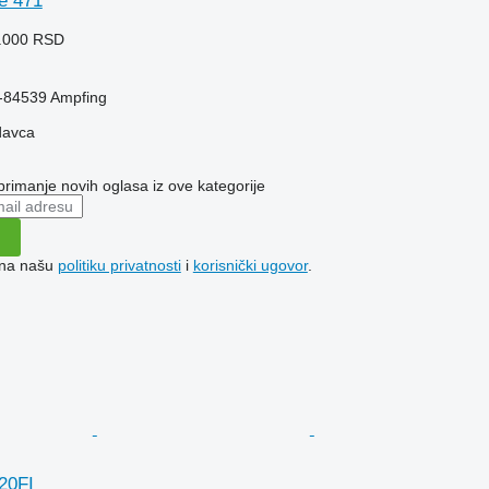
e 471
9.000 RSD
-84539 Ampfing
davca
 primanje novih oglasa iz ove kategorije
e na našu
politiku privatnosti
i
korisnički ugovor
.
20FI