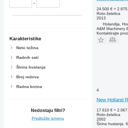
–
24.500 €
≈ 2.87
Roto-žetelica
2013
Holandija, Ho
A&M Machinery 
Kontaktirajte pro
Karakteristike
Neto težina
Radnih sati
Širina hvatanja
Broj redova
Radna brzina
4
New Holland R
17.610 €
≈ 2.06
Nedostaju filtri?
Roto-žetelica
Predložite izmenu
2002
Širina hvatanja
6