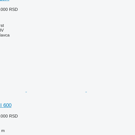
5.000 RSD
rst
BV
davca
I 600
7.000 RSD
 m