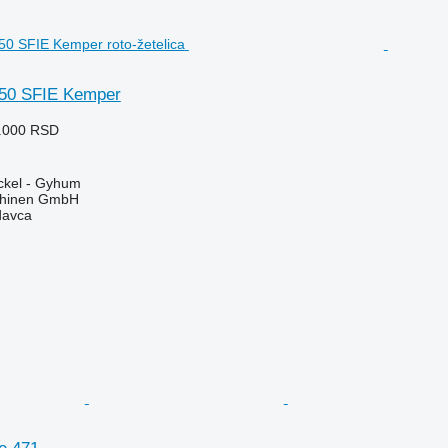
750 SFIE Kemper
8.000 RSD
kel - Gyhum
chinen GmbH
davca