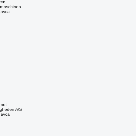
ten
dmaschinen
davca
met
ingheden A/S
davca