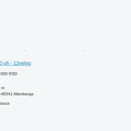
 sfi - 12reihig
3.000 RSD
 m
48341 Altenberge
davca