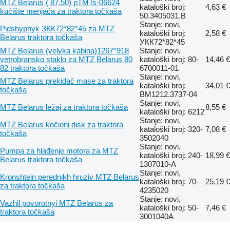
MTZ Belarus ( 87.50) pTMTs-06624
kataloški broj:
4,63 €
kućište menjača za traktora točkaša
50.3405031.B
Stanje: novi,
Pidshypnyk ЗКК72*82*45 za MTZ
kataloški broj:
2,58 €
Belarus traktora točkaša
УКК72*82*45
MTZ Belarus (velyka kabina)1267*918
Stanje: novi,
vetrobransko staklo za MTZ Belarus 80
kataloški broj: 80-
14,46 €
82 traktora točkaša
6700011-01
Stanje: novi,
MTZ Belarus prekidač mase za traktora
kataloški broj:
34,01 €
točkaša
BM1212.3737-04
Stanje: novi,
MTZ Belarus ležaj za traktora točkaša
8,55 €
kataloški broj: 6212
Stanje: novi,
MTZ Belarus kočioni disk za traktora
kataloški broj: 320-
7,08 €
točkaša
3502040
Stanje: novi,
Pumpa za hlađenje motora za MTZ
kataloški broj: 240-
18,99 €
Belarus traktora točkaša
1307010-А
Stanje: novi,
Kronshtein perednikh hruziv MTZ Belarus
kataloški broj: 70-
25,19 €
za traktora točkaša
4235020
Stanje: novi,
Vazhil povorotnyi MTZ Belarus za
kataloški broj: 50-
7,46 €
traktora točkaša
3001040А