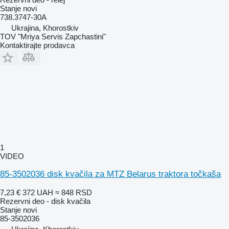
Stanje
novi
738.3747-30А
Ukrajina, Khorostkiv
TOV "Mriya Servis Zapchastini"
Kontaktirajte prodavca
1
VIDEO
85-3502036 disk kvačila za MTZ Belarus traktora točkaša
7,23 €
372 UAH
≈ 848 RSD
Rezervni deo - disk kvačila
Stanje
novi
85-3502036