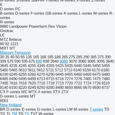
M-series
S-series
StarFire
T-series
W-series
X-series
Z-series
K
D series
PC
B-series
D-series
F-series
GB-series
K-series
L-series
M-series
R-
series
R-series
8880
Landpower
Powerfarm
Rex
Vision
Geotrac
LE
MTZ Belarus
80
82
1221
MRT
MT
Massey Ferguson
30
35
40
50
65
135
165
168
185
188
265
275
285
290
365
375
390
399
575
590
595
675
690
698
2640
3060
3070
3080
3085
3095
3640
3645
4235
4245
4255
4345
4355
5425
5435
5440
5445
5450
5455
5460
5465
5610
5611
5612
5711
5712
5713
6140
6150
6170
6180
6190
6245
6255
6260
6270
6290
6445
6455
6460
6465
6475
6480
6485
6490
6495
6499
6713
6715
6716
7274
7278
7465
7475
7480
7495
7616
7618
7620
7716
7718
7719
7720
7722
7724
7726
8110
8140
8150
8220
8240
8250
8280
8480
8650
8660
8670
8690
8737
CX
F-series
MC
MTX
X-series
XTX
ZTX
D-series
L-series
MT
6001
New Holland
BR
D-series
E-series
G-series
L-series
LM
M-series
T-series
TD
TG
TL
TM
TN
TS
TVT
W-series