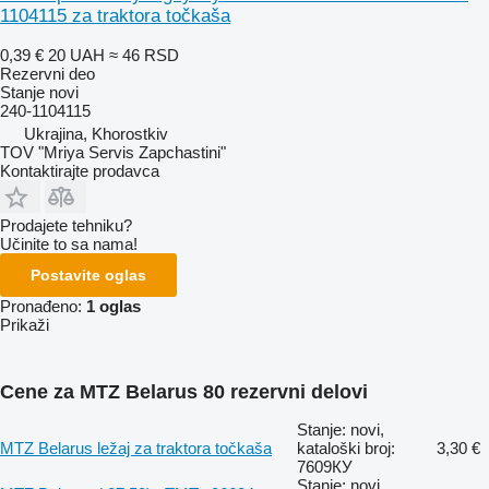
1104115 za traktora točkaša
0,39 €
20 UAH
≈ 46 RSD
Rezervni deo
Stanje
novi
240-1104115
Ukrajina, Khorostkiv
TOV "Mriya Servis Zapchastini"
Kontaktirajte prodavca
Prodajete tehniku?
Učinite to sa nama!
Postavite oglas
Pronađeno:
1 oglas
Prikaži
Cene za MTZ Belarus 80 rezervni delovi
Stanje: novi,
MTZ Belarus ležaj za traktora točkaša
kataloški broj:
3,30 €
7609КУ
Stanje: novi,