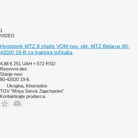
1
VIDEO
Hvostovik MTZ 8 shpits VOM nov. obr. MTZ Belarus 80-
42020 19-B za traktora točkaša
4,88 €
251 UAH
≈ 572 RSD
Rezervni deo
Stanje
novi
80-42020 19-Б
Ukrajina, Khorostkiv
TOV "Mriya Servis Zapchastini"
Kontaktirajte prodavca