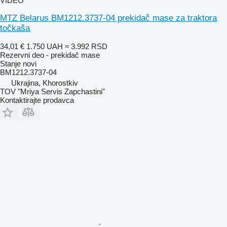
VIDEO
MTZ Belarus BM1212.3737-04 prekidač mase za traktora
točkaša
34,01 €
1.750 UAH
≈ 3.992 RSD
Rezervni deo - prekidač mase
Stanje
novi
BM1212.3737-04
Ukrajina, Khorostkiv
TOV "Mriya Servis Zapchastini"
Kontaktirajte prodavca