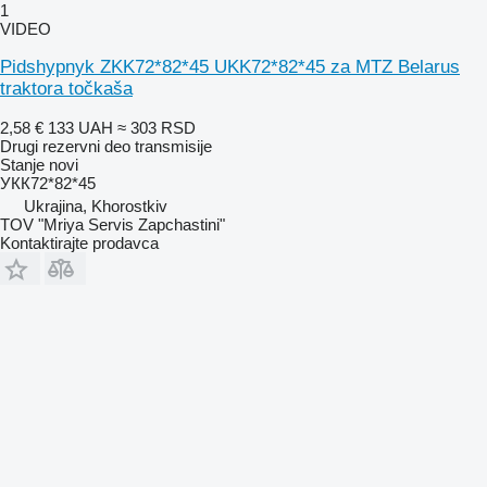
1
VIDEO
Pidshypnyk ZKK72*82*45 UKK72*82*45 za MTZ Belarus
traktora točkaša
2,58 €
133 UAH
≈ 303 RSD
Drugi rezervni deo transmisije
Stanje
novi
УКК72*82*45
Ukrajina, Khorostkiv
TOV "Mriya Servis Zapchastini"
Kontaktirajte prodavca