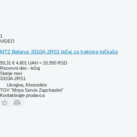
1
VIDEO
MTZ Belarus 3310A-2RS1 ležaj za traktora točkaša
93,31 €
4.801 UAH
≈ 10.950 RSD
Rezervni deo - ležaj
Stanje
novi
3310A-2RS1
Ukrajina, Khorostkiv
TOV "Mriya Servis Zapchastini"
Kontaktirajte prodavca