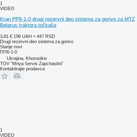
1
VIDEO
Kran PP6-1-0 drugi rezervni deo sistema za gorivo za MTZ
Belarus traktora točkaša
3,81 €
196 UAH
≈ 447 RSD
Drugi rezervni deo sistema za gorivo
Stanje
novi
ПП6-1-0
Ukrajina, Khorostkiv
TOV "Mriya Servis Zapchastini"
Kontaktirajte prodavca
1
VIDEO