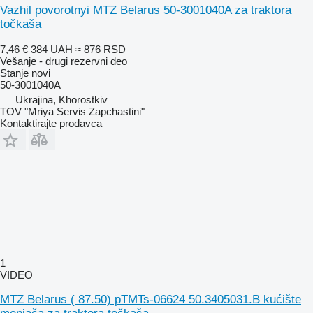
Vazhil povorotnyi MTZ Belarus 50-3001040A za traktora
točkaša
7,46 €
384 UAH
≈ 876 RSD
Vešanje - drugi rezervni deo
Stanje
novi
50-3001040А
Ukrajina, Khorostkiv
TOV "Mriya Servis Zapchastini"
Kontaktirajte prodavca
1
VIDEO
MTZ Belarus ( 87.50) pTMTs-06624 50.3405031.B kućište