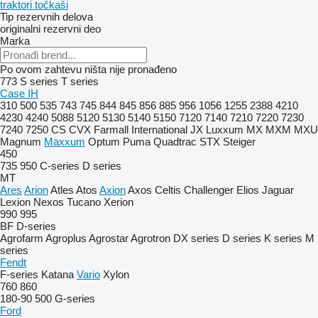
traktori točkaši
Tip rezervnih delova
originalni rezervni deo
Marka
Po ovom zahtevu ništa nije pronađeno
773
S series
T series
Case IH
310
500
535
743
745
844
845
856
885
956
1056
1255
2388
4210
4230
4240
5088
5120
5130
5140
5150
7120
7140
7210
7220
7230
7240
7250
CS
CVX
Farmall
International
JX
Luxxum
MX
MXM
MXU
Magnum
Maxxum
Optum
Puma
Quadtrac
STX
Steiger
450
735
950
C-series
D series
MT
Ares
Arion
Atles
Atos
Axion
Axos
Celtis
Challenger
Elios
Jaguar
Lexion
Nexos
Tucano
Xerion
990
995
BF
D-series
Agrofarm
Agroplus
Agrostar
Agrotron
DX series
D series
K series
M
series
Fendt
F-series
Katana
Vario
Xylon
760
860
180-90
500
G-series
Ford