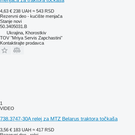
menjača za traktora točkaša
4,63 €
238 UAH
≈ 543 RSD
Rezervni deo - kućište menjača
Stanje
novi
50.3405031.B
Ukrajina, Khorostkiv
TOV "Mriya Servis Zapchastini"
Kontaktirajte prodavca
1
VIDEO
738.3747-30A relej za MTZ Belarus traktora točkaša
3,56 €
183 UAH
≈ 417 RSD
Rezervni deo - relej