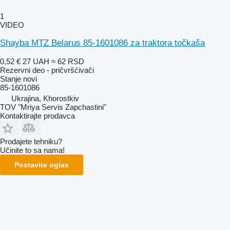
1
VIDEO
Shayba MTZ Belarus 85-1601086 za traktora točkaša
0,52 €
27 UAH
≈ 62 RSD
Rezervni deo - pričvršćivači
Stanje
novi
85-1601086
Ukrajina, Khorostkiv
TOV "Mriya Servis Zapchastini"
Kontaktirajte prodavca
Prodajete tehniku?
Učinite to sa nama!
Postavite oglas