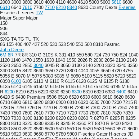
2000
3000
3600
3610
4000
4110
4600
4610
5000
5600
5610
6600
6610
6640
7610
7700
7710
8210
8340
8630
County
Dexta
E-series
F-series
L-series
TW
Major
Super Major
150
906
844
SXG
TA
TG
TU
TX
86
155
406
407
427
520
530
533
540
550
560
8310
Fastrac
John Deere
6M
6R
7R
8R
310 G
310S K
331
410
550
590
724
730
750
824
1040
1120
1140
1470
1550
1630
1640
1950
2026 R
2030
2054
2130
2140
2520
2650
2850
3040
3045 R
3050
3130
3140
3200
3320
3340
3350
3400
3415
3420
3640
3650
3720
3800
4040
4055
4650
4720
4755
5055 E
5070 M
5075
5080
5085 M
5090
5100
5115
5620
5720
5820
6090
6100
6105
6110 M
6110 R
6115
6120
6125 M
6125 R
6130
6135
6140
6145
6150 M
6150 R
6155
6170
6175
6190
6195 M
6195
R
6200
6210
6215
6220
6230
6250
6300
6310
6320
6330
6400
6410
6420 S
6430 Premium
6506
6510
6520
6530
6600
6610
6620
6630
6710
6800
6810
6820
6830
6900
6910
6920
6930
7000
7200
7215 R
7230 R
7250
7260 R
7270 R
7280 R
7290 R
7300
7310 R
7350
7400
7430
7500
7600
7610
7700
7710
7720
7730
7800
7810
7820
7830
7920
7930
8100
8130
8200
8220
8230
8260 R
8270 R
8285 R
8295
8300
8310
8320
8330
8335 R
8345 R
8360 RT
8370 R
8400
8420
8430
8500
8520
8530
8600
9500
9510 R
9520
9530
9560
9570
9600
9610
9620
9630
9650
9770
9780
9900
F-series
Gator
H-series
JD