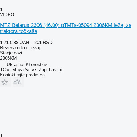
1
VIDEO
MTZ Belarus 2306 (46.00) pTMTs-05094 2306KM ležaj za
traktora točkaša
1,71 €
88 UAH
≈ 201 RSD
Rezervni deo - ležaj
Stanje
novi
2306KM
Ukrajina, Khorostkiv
TOV "Mriya Servis Zapchastini"
Kontaktirajte prodavca
1