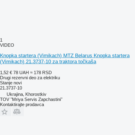
1
VIDEO
Knopka startera (Vimikach) MTZ Belarus Knopka startera
(Vimikach) 21.3737-10 za traktora točkaša
1,52 €
78 UAH
≈ 178 RSD
Drugi rezervni deo za elektriku
Stanje
novi
21.3737-10
Ukrajina, Khorostkiv
TOV "Mriya Servis Zapchastini"
Kontaktirajte prodavca