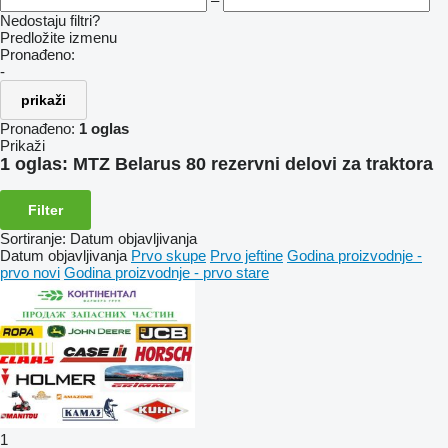
–
Nedostaju filtri?
Predložite izmenu
Pronađeno:
-
prikaži
Pronađeno:
1 oglas
Prikaži
1 oglas:
MTZ Belarus 80 rezervni delovi za traktora
Filter
Sortiranje
:
Datum objavljivanja
Datum objavljivanja
Prvo skupe
Prvo jeftine
Godina proizvodnje -
prvo novi
Godina proizvodnje - prvo stare
1