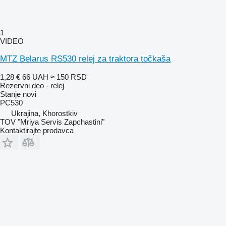
1
VIDEO
MTZ Belarus RS530 relej za traktora točkaša
1,28 €
66 UAH
≈ 150 RSD
Rezervni deo - relej
Stanje
novi
РС530
Ukrajina, Khorostkiv
TOV "Mriya Servis Zapchastini"
Kontaktirajte prodavca