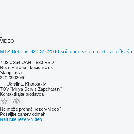
1
VIDEO
MTZ Belarus 320-3502040 kočioni disk za traktora točkaša
7,08 €
364 UAH
≈ 830 RSD
Rezervni deo - kočioni disk
Stanje
novi
320-3502040
Ukrajina, Khorostkiv
TOV "Mriya Servis Zapchastini"
Kontaktirajte prodavca
Ne može pronaći rezervni dеo?
Pošaljite zahtev odmah!
Naručite rezervni dеo