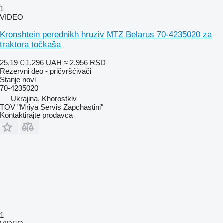
1
VIDEO
Kronshtein perednikh hruziv MTZ Belarus 70-4235020 za
traktora točkaša
25,19 €
1.296 UAH
≈ 2.956 RSD
Rezervni deo - pričvršćivači
Stanje
novi
70-4235020
Ukrajina, Khorostkiv
TOV "Mriya Servis Zapchastini"
Kontaktirajte prodavca
1