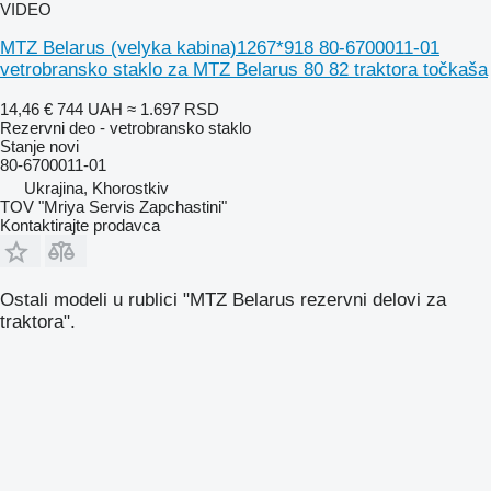
VIDEO
MTZ Belarus (velyka kabina)1267*918 80-6700011-01
vetrobransko staklo za MTZ Belarus 80 82 traktora točkaša
14,46 €
744 UAH
≈ 1.697 RSD
Rezervni deo - vetrobransko staklo
Stanje
novi
80-6700011-01
Ukrajina, Khorostkiv
TOV "Mriya Servis Zapchastini"
Kontaktirajte prodavca
Ostali modeli u rublici "MTZ Belarus rezervni delovi za
traktora".