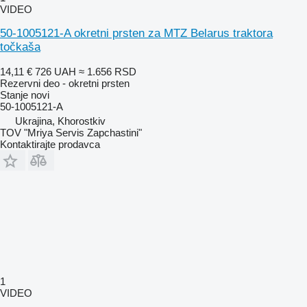
VIDEO
50-1005121-A okretni prsten za MTZ Belarus traktora
točkaša
14,11 €
726 UAH
≈ 1.656 RSD
Rezervni deo - okretni prsten
Stanje
novi
50-1005121-А
Ukrajina, Khorostkiv
TOV "Mriya Servis Zapchastini"
Kontaktirajte prodavca
1
VIDEO