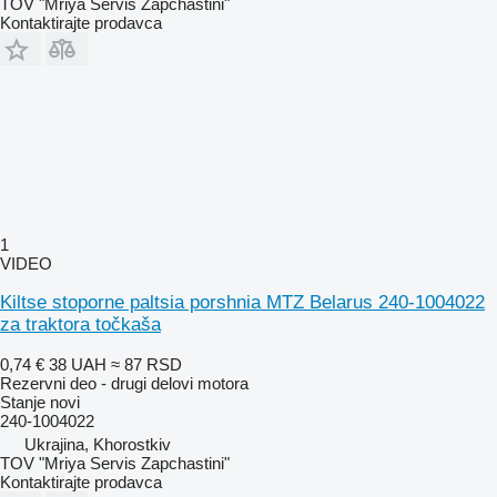
TOV "Mriya Servis Zapchastini"
Kontaktirajte prodavca
1
VIDEO
Kiltse stoporne paltsia porshnia MTZ Belarus 240-1004022
za traktora točkaša
0,74 €
38 UAH
≈ 87 RSD
Rezervni deo - drugi delovi motora
Stanje
novi
240-1004022
Ukrajina, Khorostkiv
TOV "Mriya Servis Zapchastini"
Kontaktirajte prodavca