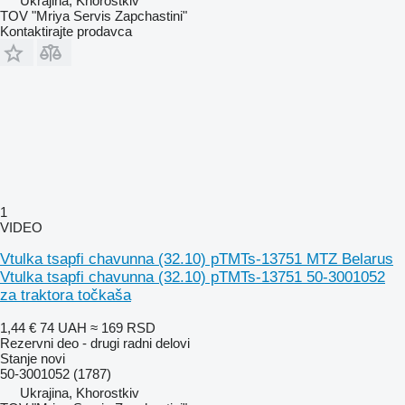
Ukrajina, Khorostkiv
TOV "Mriya Servis Zapchastini"
Kontaktirajte prodavca
1
VIDEO
Vtulka tsapfi chavunna (32.10) pTMTs-13751 MTZ Belarus
Vtulka tsapfi chavunna (32.10) pTMTs-13751 50-3001052
za traktora točkaša
1,44 €
74 UAH
≈ 169 RSD
Rezervni deo - drugi radni delovi
Stanje
novi
50-3001052 (1787)
Ukrajina, Khorostkiv