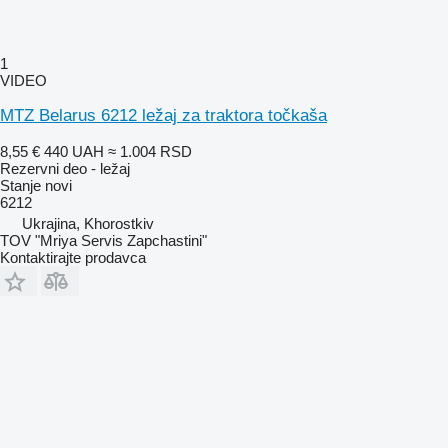
1
VIDEO
MTZ Belarus 6212 ležaj za traktora točkaša
8,55 €
440 UAH
≈ 1.004 RSD
Rezervni deo - ležaj
Stanje
novi
6212
Ukrajina, Khorostkiv
TOV "Mriya Servis Zapchastini"
Kontaktirajte prodavca