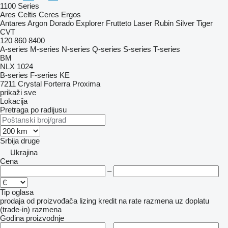
1100 Series
Ares
Celtis
Ceres
Ergos
Antares
Argon
Dorado
Explorer
Frutteto
Laser
Rubin
Silver
Tiger
CVT
120
860
8400
A-series
M-series
N-series
Q-series
S-series
T-series
BM
NLX 1024
B-series
F-series
KE
7211
Crystal
Forterra
Proxima
prikaži sve
Lokacija
Pretraga po radijusu
Srbija
druge
Ukrajina
Cena
–
Tip oglasa
prodaja
od proizvođača
lizing
kredit
na rate
razmena uz doplatu
(trade-in)
razmena
Godina proizvodnje