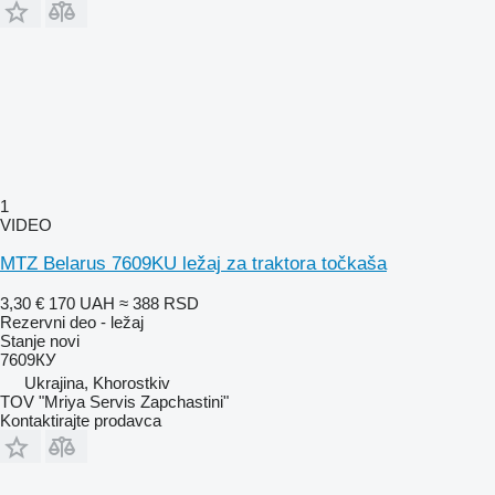
1
VIDEO
MTZ Belarus 7609KU ležaj za traktora točkaša
3,30 €
170 UAH
≈ 388 RSD
Rezervni deo - ležaj
Stanje
novi
7609КУ
Ukrajina, Khorostkiv
TOV "Mriya Servis Zapchastini"
Kontaktirajte prodavca