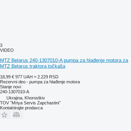
3
VIDEO
MTZ Belarus 240-1307010-A pumpa za hlađenje motora za
MTZ Belarus traktora točkaša
18,99 €
977 UAH
≈ 2.229 RSD
Rezervni deo - pumpa za hlađenje motora
Stanje
novi
240-1307010-А
Ukrajina, Khorostkiv
TOV "Mriya Servis Zapchastini"
Kontaktirajte prodavca