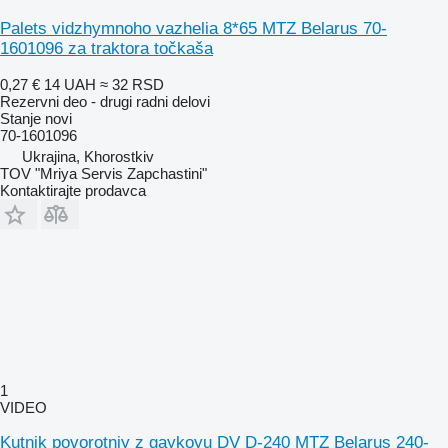
Palets vidzhymnoho vazhelia 8*65 MTZ Belarus 70-
1601096 za traktora točkaša
0,27 €
14 UAH
≈ 32 RSD
Rezervni deo - drugi radni delovi
Stanje
novi
70-1601096
Ukrajina, Khorostkiv
TOV "Mriya Servis Zapchastini"
Kontaktirajte prodavca
1
VIDEO
Kutnik povorotniy z gaykoyu DV D-240 MTZ Belarus 240-