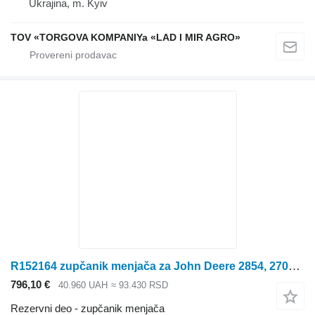
Ukrajina, m. Kyiv
TOV «TORGOVA KOMPANIYa «LAD I MIR AGRO»
R152164 zupčanik menjača za John Deere 2854, 2704, 2904, 3204, 8120, 8220, 8320, 8520 traktora
796,10 €
40.960 UAH
≈ 93.430 RSD
Rezervni deo - zupčanik menjača