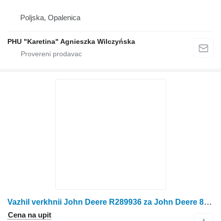
Poljska, Opalenica
PHU "Karetina" Agnieszka Wilczyńska
Vazhil verkhnii John Deere R289936 za John Deere 8120, 8220, 8320, 8420, 8520, 8130, 8230 traktora točkaša
Cena na upit