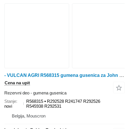
- VULCAN AGRI R568315 gumena gusenica za John Deere 8000T / 8100T / 8200T / 8300T / 8400T / 8110T / 8210T / 8310T / 8410T / 8120T / 8220T / 8320T / 8420T / 8520T / 8130T / 8230T / 8330T / 8430T / 8530T traktora guseničara
Cena na upit
Rezervni deo - gumena gusenica
Stanje
R568315 ▪ R292528 R241747 R292526
novi
R545938 R292531
Belgija, Mouscron