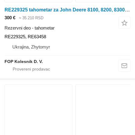
RE229325 tahometar za John Deere 8100, 8200, 8300, 8400, 8110, 8210, 8310, 8410, 8120, 8220, 8320, 8420, 8520, traktora točkaša
300 €
≈ 35.210 RSD
Rezervni deo - tahometar
RE229325, RE63458
Ukrajina, Zhytomyr
FOP Kolesnik D. V.