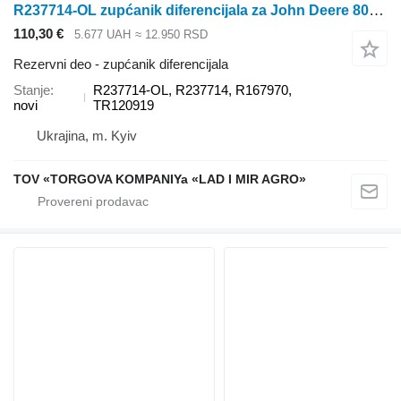
R237714-OL zupćanik diferencijala za John Deere 8020,8120, 8220, 8320, 8420, 8520 traktora točkaša
110,30 €
5.677 UAH
≈ 12.950 RSD
Rezervni deo - zupćanik diferencijala
Stanje
R237714-OL, R237714, R167970,
novi
TR120919
Ukrajina, m. Kyiv
TOV «TORGOVA KOMPANIYa «LAD I MIR AGRO»