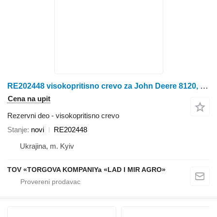
RE202448 visokopritisno crevo za John Deere 8120, 8220, 8320, 8420, 8520, 8130, 8230, 8330, 8430, 8530, 8225R, 8235R, 8245R, 8260R, 8270R, 8285R, 8295R, 8310R, 8320R, 8335R, 8345R, 8360R, 8370R. traktora
Cena na upit
Rezervni deo - visokopritisno crevo
Stanje
novi
RE202448
Ukrajina, m. Kyiv
TOV «TORGOVA KOMPANIYa «LAD I MIR AGRO»