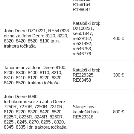
R168164,
R198697
Kataloški broj:
Dz100221,
John Deere DZ10221, RE547828
se501947,
dizna za John Deere 8120, 8220,
re529152,
400 €
8320, 8420, 8520, 8130 ta in.
re531492,
traktora točkaša
re546753,
re546776
Tahometar za John Deere 8100,
Kataloški broj:
8200, 8300, 8400, 8110, 8210,
RE229325,
300 €
8310, 8410, 8120, 8220, 8320,
RE63458
8420, 8520, traktora točkaša
John Deere 6090
turbokompresor za John Deere
7250R, 7270R, 7290R, 7310R,
Stanje: novi,
8120, 8220, 8320, 8420, 8520,
kataloški broj:
800 €
8225R, 8235R, 8245R, 8260R,
RE523318
8225 , 8245, 8270, 8295 , 8320,
8345, 8335 i dr. traktora točkaša