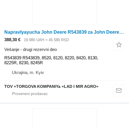
Napravlyayucha John Deere R543839 za John Deere 8520, 8120, 8220, 8420, 8130, 8225R, 8230, 8245R traktora točkaša
388,30 €
19.980 UAH
≈ 45.580 RSD
Vešanje - drugi rezervni deo
R543839 R543839, 8520, 8120, 8220, 8420, 8130,
8225R, 8230, 8245R
Ukrajina, m. Kyiv
TOV «TORGOVA KOMPANIYa «LAD I MIR AGRO»