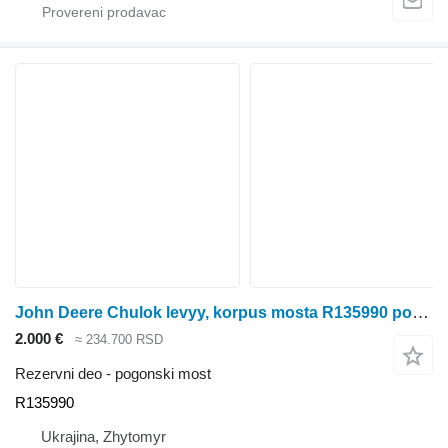
John Deere Chulok levyy, korpus mosta R135990 pogonski most za John Deere 8100, 8200, 8300, 8400, 8110, 8210, 8310, 8410, 8120, 8220, 8320, 8420, 8520 traktora točkaša
2.000 €
≈ 234.700 RSD
Rezervni deo - pogonski most
R135990
Ukrajina, Zhytomyr