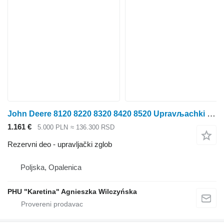
John Deere 8120 8220 8320 8420 8520 Upravљachki zglob R167919 R550574 upravljački zglob za John Deere 8120 traktora točkaša
1.161 €
5.000 PLN
≈ 136.300 RSD
Rezervni deo - upravljački zglob
Poljska, Opalenica
PHU "Karetina" Agnieszka Wilczyńska