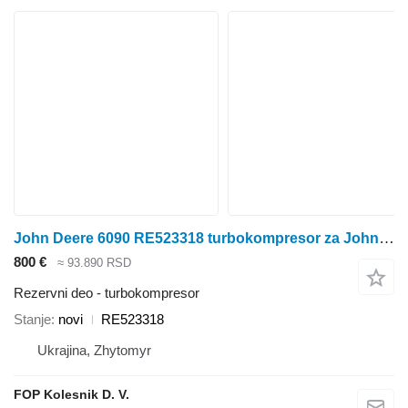
John Deere 6090 RE523318 turbokompresor za John Deere 7250R, 7270R, 7290R, 7310R, 8120, 8220, 8320, 8420, 8520, 8225R, 8235R, 8245R, 8260R, 8225 , 8245, 8270, 8295 , 8320, 8345, 8335 i dr. traktora točkaša
800 €
≈ 93.890 RSD
Rezervni deo - turbokompresor
Stanje
novi
RE523318
Ukrajina, Zhytomyr
FOP Kolesnik D. V.