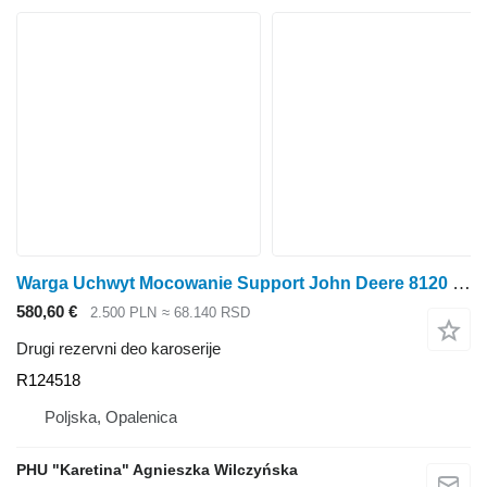
Warga Uchwyt Mocowanie Support John Deere 8120 8220 8320 8420 8520 Nosach za drzhach za usne R124518 za John Deere 8120, 8220, 8320, 8420, 8520 traktora točkaša
580,60 €
2.500 PLN
≈ 68.140 RSD
Drugi rezervni deo karoserije
R124518
Poljska, Opalenica
PHU "Karetina" Agnieszka Wilczyńska