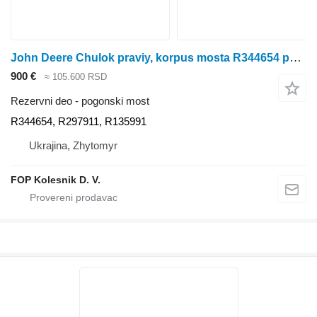
John Deere Chulok praviy, korpus mosta R344654 pogonski most za John Deere 8100, 8200, 8300, 8400, 8110, 8210, 8310, 8410, 8120, 8220, 8320, 8420, 8520, 8130, 8230, 8330, 8430 traktora točkaša
900 €
≈ 105.600 RSD
Rezervni deo - pogonski most
R344654, R297911, R135991
Ukrajina, Zhytomyr
FOP Kolesnik D. V.