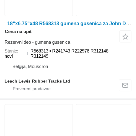
- 18"x6.75"x48 R568313 gumena gusenica za John Deere 8000T / 8100T / 8200T / 8300T / 8400T / 8110T / 8210T / 8310T / 8410T / 8120T / 8220T / 8320T / 8420T / 8520T / 8130T / 8230T / 8330T / 8430T / 8530T traktora guseničara
Cena na upit
Rezervni deo - gumena gusenica
Stanje
R568313 ▪ R241743 R222976 R312148
novi
R312149
Belgija, Mouscron
Leach Lewis Rubber Tracks Ltd