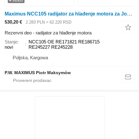
VIDEO
Maximus NCC105 radijator za hlađenje motora za John Deere 8520 , 8220 , 8120 , 8420 , 8320 , 4920 , 8520T , 8220T , 8120T , 8320T , 8420T traktora točkaša
530,20 €
2.283 PLN
≈ 62.220 RSD
Rezervni deo - radijator za hlađenje motora
Stanje
NCC105 OE RE171821 RE186715
novi
RE245227 RE245228
Poljska, Kargowa
P.W. MAXIMUS Piotr Maksymów