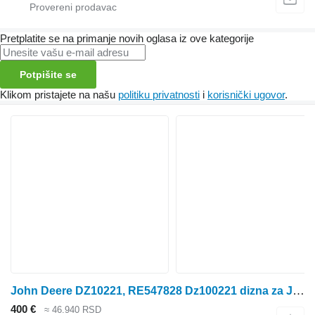
Pretplatite se na primanje novih oglasa iz ove kategorije
Potpišite se
Klikom pristajete na našu
politiku privatnosti
i
korisnički ugovor
.
John Deere DZ10221, RE547828 Dz100221 dizna za John Deere 8120, 8220, 8320, 8420, 8520, 8130 ta in. traktora točkaša
400 €
≈ 46.940 RSD