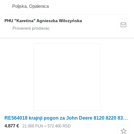
Poljska, Opalenica
PHU "Karetina" Agnieszka Wilczyńska
RE564018 krajnji pogon za John Deere 8120 8220 8310 8420 8520 traktora točkaša
4.877 €
21.000 PLN
≈ 572.400 RSD