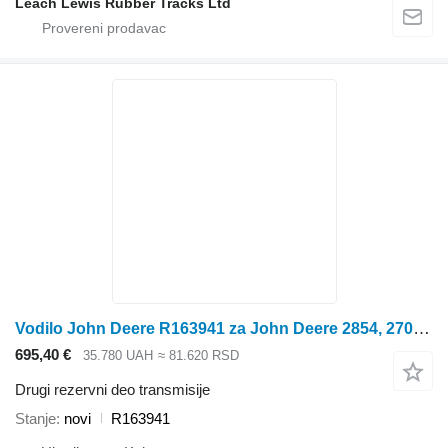
Leach Lewis Rubber Tracks Ltd
Vodilo John Deere R163941 za John Deere 2854, 2704, 2904, 3204, 8120, 8220, 8320, 8420, 8520 traktora točkaša
695,40 €
35.780 UAH
≈ 81.620 RSD
Drugi rezervni deo transmisije
Stanje
novi
R163941