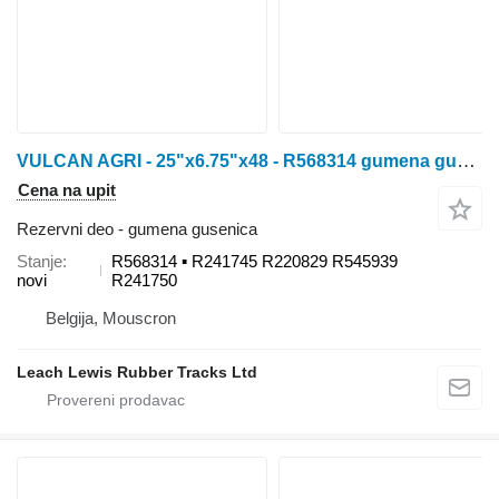
VULCAN AGRI - 25"x6.75"x48 - R568314 gumena gusenica za John Deere 8000T / 8100T / 8200T / 8300T / 8400T / 8110T / 8210T / 8310T / 8410T / 8120T / 8220T / 8320T / 8420T / 8520T / 8130T / 8230T / 8330T / 8430T / 8530T traktora guseničara
Cena na upit
Rezervni deo - gumena gusenica
Stanje
R568314 ▪ R241745 R220829 R545939
novi
R241750
Belgija, Mouscron
Leach Lewis Rubber Tracks Ltd