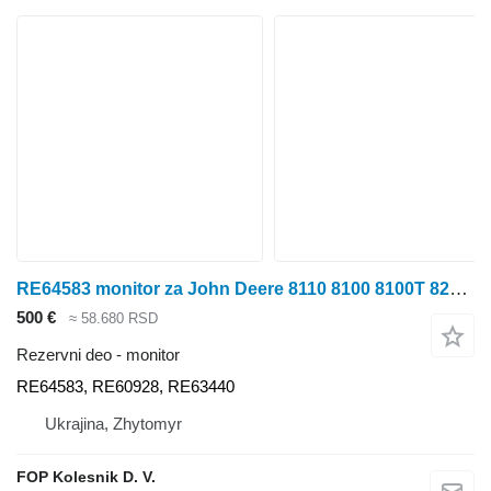
RE64583 monitor za John Deere 8110 8100 8100T 8200 8210 8200T 8120 8110T 9620 9120 9200 9100 9320 9220 9300 8520 9520 9420 9400 8300 8320 8310T 8300T 8310 8220 8210T 8400T 8400 8410 8410T 8420 traktora točkaša
500 €
≈ 58.680 RSD
Rezervni deo - monitor
RE64583, RE60928, RE63440
Ukrajina, Zhytomyr
FOP Kolesnik D. V.