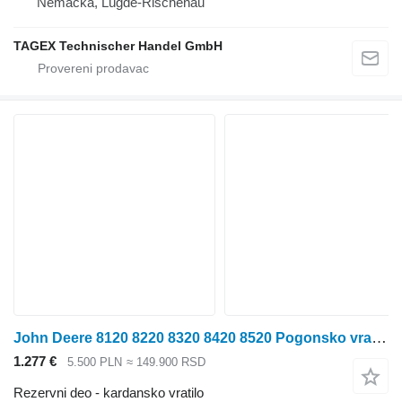
Nemačka, Lügde-Rischenau
TAGEX Technischer Handel GmbH
John Deere 8120 8220 8320 8420 8520 Pogonsko vratilo 37,5 mm lz=720 mm 7c 4 kardansko vratilo za John Deere 8120 8220 8320 8420 8520 traktora točkaša
1.277 €
5.500 PLN
≈ 149.900 RSD
Rezervni deo - kardansko vratilo