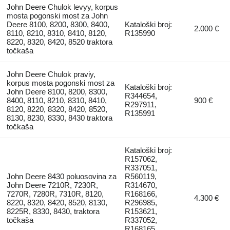
John Deere Chulok levyy, korpus
mosta pogonski most za John
Deere 8100, 8200, 8300, 8400,
Kataloški broj:
2.000 €
8110, 8210, 8310, 8410, 8120,
R135990
8220, 8320, 8420, 8520 traktora
točkaša
John Deere Chulok praviy,
korpus mosta pogonski most za
Kataloški broj:
John Deere 8100, 8200, 8300,
R344654,
8400, 8110, 8210, 8310, 8410,
900 €
R297911,
8120, 8220, 8320, 8420, 8520,
R135991
8130, 8230, 8330, 8430 traktora
točkaša
Kataloški broj:
R157062,
R337051,
John Deere 8430 poluosovina za
R560119,
John Deere 7210R, 7230R,
R314670,
7270R, 7280R, 7310R, 8120,
R168166,
4.300 €
8220, 8320, 8420, 8520, 8130,
R296985,
8225R, 8330, 8430, traktora
R153621,
točkaša
R337052,
R168165,