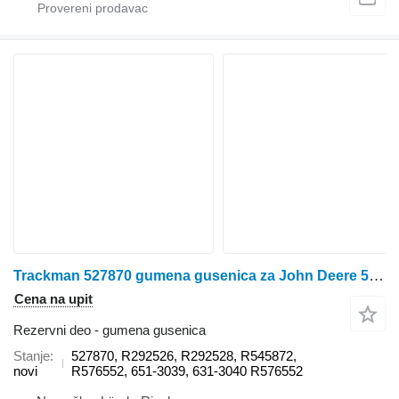
Trackman 527870 gumena gusenica za John Deere 527870, R292526, R292528, R545872, R576552, 651-3039, 631-3040 für JOHN DEERE 8100T, 8110T, 8120T, 8200T, 8210T, 8220T, 8230T, 8300T, 8310T, 8320T, 8330T, 8400T, 8410T, 8420T, 8430T, 8520T traktora guseničara
Cena na upit
Rezervni deo - gumena gusenica
Stanje
527870, R292526, R292528, R545872,
novi
R576552, 651-3039, 631-3040 R576552