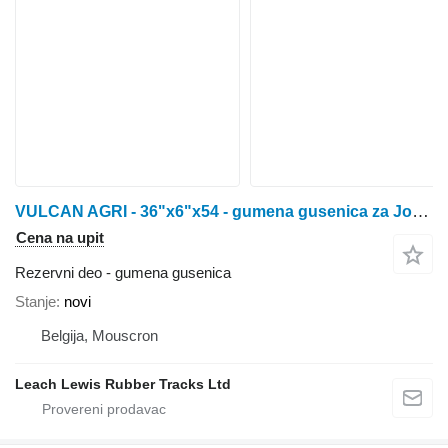
VULCAN AGRI - 36"x6"x54 - gumena gusenica za John Deere 8000T / 8100T / 8200T / 8300T / 8400T / 8110T / 8210T / 8310T / 8410T / 8120T / 8220T / 8320T / 8420T / 8520T / 8130T / 8230T / 8330T / 8430T / 8530T traktora guseničara
Cena na upit
Rezervni deo - gumena gusenica
Stanje
novi
Belgija, Mouscron
Leach Lewis Rubber Tracks Ltd