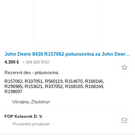
John Deere 8430 R157062 poluosovina za John Deere 7210R, 7230R, 7270R, 7280R, 7310R, 8120, 8220, 8320, 8420, 8520, 8130, 8225R, 8330, 8430, traktora točkaša
4.300 €
≈ 504.600 RSD
Rezervni deo - poluosovina
R157062, R337051, R560119, R314670, R168166,
R296985, R153621, R337052, R168165, R168164,
R198697
Ukrajina, Zhytomyr
FOP Kolesnik D. V.