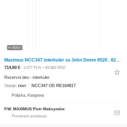
VIDEO
Maximus NCC347 interkuler za John Deere 8520 , 8220 , 8120 , 8420 , 8320 , traktora točkaša
714,60 €
3.077 PLN
≈ 83.860 RSD
Rezervni deo - interkuler
Stanje
novi
NCC347 OE RE164817
Poljska, Kargowa
P.W. MAXIMUS Piotr Maksymów