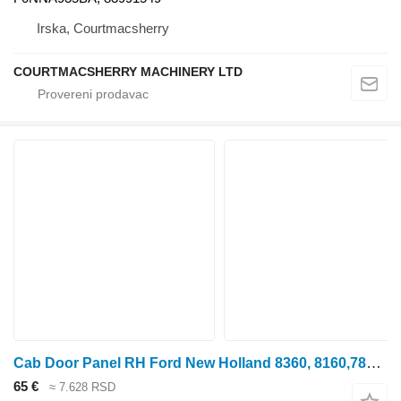
Irska, Courtmacsherry
COURTMACSHERRY MACHINERY LTD
Cab Door Panel RH Ford New Holland 8360, 8160,7840, 6640, 7740, 5640, Cab Door Panel Rh 82000299 za Ford 8360, 8160,7840, 6640 traktora točkaša
65 €
≈ 7.628 RSD