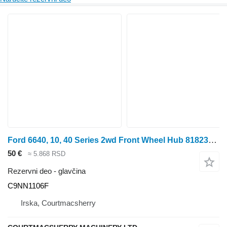
Ford 6640, 10, 40 Series 2wd Front Wheel Hub 81823160 , C9nn1104f C9NN1106F glavčina za Ford 6640 traktora točkaša
50 €
≈ 5.868 RSD
Rezervni deo - glavčina
C9NN1106F
Irska, Courtmacsherry