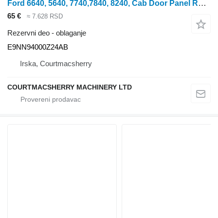
Ford 6640, 5640, 7740,7840, 8240, Cab Door Panel Rh E9nn94000z24ab, 8 E9NN94000Z24AB oblaganje za traktora točkaša
65 €
≈ 7.628 RSD
Rezervni deo - oblaganje
E9NN94000Z24AB
Irska, Courtmacsherry
COURTMACSHERRY MACHINERY LTD