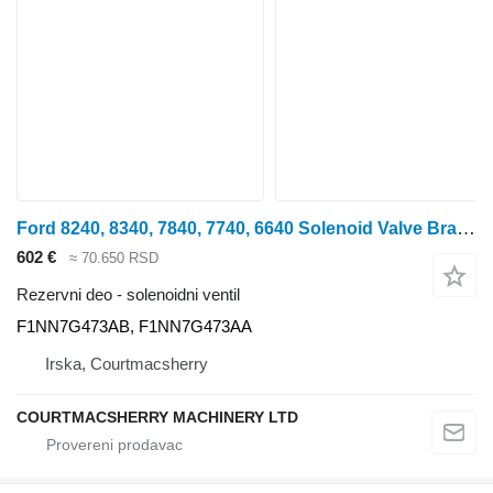
Ford 8240, 8340, 7840, 7740, 6640 Solenoid Valve Brand New F1nn7g473a F1NN7G473AB solenoidni ventil za 7840 traktora točkaša
602 €
≈ 70.650 RSD
Rezervni deo - solenoidni ventil
F1NN7G473AB, F1NN7G473AA
Irska, Courtmacsherry
COURTMACSHERRY MACHINERY LTD