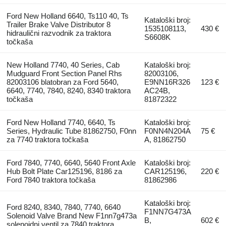
Ford New Holland 6640, Ts110 40, Ts
Kataloški broj:
Trailer Brake Valve Distributor 8
1535108113,
430 €
hidraulični razvodnik za traktora
S6608K
točkaša
New Holland 7740, 40 Series, Cab
Kataloški broj:
Mudguard Front Section Panel Rhs
82003106,
82003106 blatobran za Ford 5640,
E9NN16R326
123 €
6640, 7740, 7840, 8240, 8340 traktora
AC24B,
točkaša
81872322
Ford New Holland 7740, 6640, Ts
Kataloški broj:
Series, Hydraulic Tube 81862750, F0nn
F0NN4N204A
75 €
za 7740 traktora točkaša
A, 81862750
Ford 7840, 7740, 6640, 5640 Front Axle
Kataloški broj:
Hub Bolt Plate Car125196, 8186 za
CAR125196,
220 €
Ford 7840 traktora točkaša
81862986
Kataloški broj:
Ford 8240, 8340, 7840, 7740, 6640
F1NN7G473A
Solenoid Valve Brand New F1nn7g473a
B,
602 €
solenoidni ventil za 7840 traktora