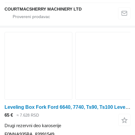
COURTMACSHERRY MACHINERY LTD
Leveling Box Fork Ford 6640, 7740, Ts90, Ts100 Leveling Box Fork F0nna935ba, 83991549 F0NNA935BA za Ford 6640, 7740, Ts90, Ts100 traktora točkaša
65 €
≈ 7.628 RSD
Drugi rezervni deo karoserije
F0NNA935BA, 83991549