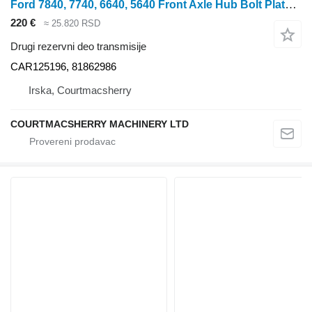
Ford 7840, 7740, 6640, 5640 Front Axle Hub Bolt Plate Car125196, 8186 CAR125196 za Ford 7840 traktora točkaša
220 €
≈ 25.820 RSD
Drugi rezervni deo transmisije
CAR125196, 81862986
Irska, Courtmacsherry
COURTMACSHERRY MACHINERY LTD