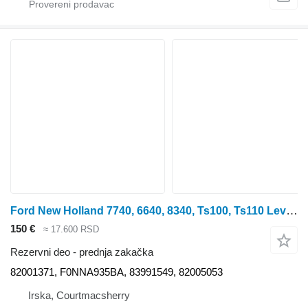
Ford New Holland 7740, 6640, 8340, Ts100, Ts110 Levelling Box Lhs 820 82001371 prednja zakačka za traktora točkaša
150 €
≈ 17.600 RSD
Rezervni deo - prednja zakačka
82001371, F0NNA935BA, 83991549, 82005053
Irska, Courtmacsherry