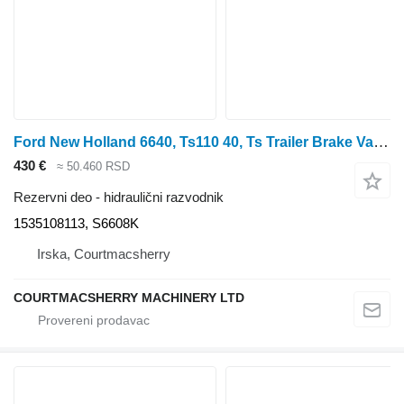
Ford New Holland 6640, Ts110 40, Ts Trailer Brake Valve Distributor 8 1535108113 hidraulični razvodnik za traktora točkaša
430 €
≈ 50.460 RSD
Rezervni deo - hidraulični razvodnik
1535108113, S6608K
Irska, Courtmacsherry
COURTMACSHERRY MACHINERY LTD