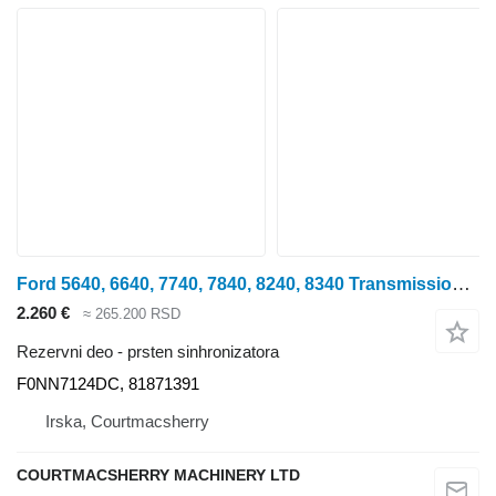
Ford 5640, 6640, 7740, 7840, 8240, 8340 Transmission Synchroniser Sle F0NN7124DC prsten sinhronizatora za traktora točkaša
2.260 €
≈ 265.200 RSD
Rezervni deo - prsten sinhronizatora
F0NN7124DC, 81871391
Irska, Courtmacsherry
COURTMACSHERRY MACHINERY LTD