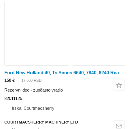
Ford New Holland 40, Ts Series 6640, 7840, 8240 Rear Axle Sun Shaft 8 82011125 zupčasto vratilo za traktora točkaša
150 €
≈ 17.600 RSD
Rezervni deo - zupčasto vratilo
82011125
Irska, Courtmacsherry
COURTMACSHERRY MACHINERY LTD