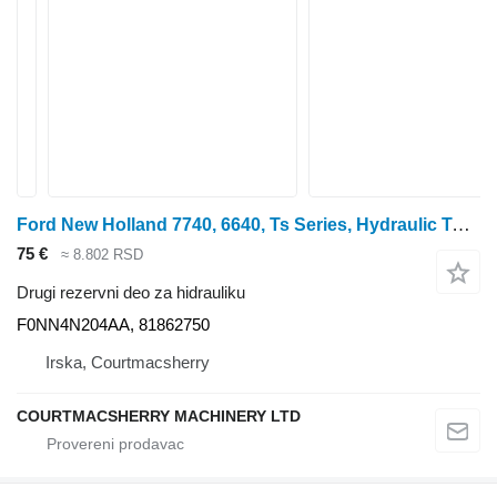
Ford New Holland 7740, 6640, Ts Series, Hydraulic Tube 81862750, F0nn F0NN4N204AA za 7740 traktora točkaša
75 €
≈ 8.802 RSD
Drugi rezervni deo za hidrauliku
F0NN4N204AA, 81862750
Irska, Courtmacsherry
COURTMACSHERRY MACHINERY LTD