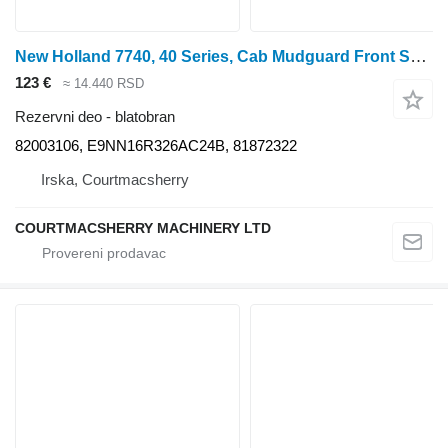
New Holland 7740, 40 Series, Cab Mudguard Front Section Panel Rhs 82003106 blatobran za Ford 5640, 6640, 7740, 7840, 8240, 8340 traktora točkaša
123 €
≈ 14.440 RSD
Rezervni deo - blatobran
82003106, E9NN16R326AC24B, 81872322
Irska, Courtmacsherry
COURTMACSHERRY MACHINERY LTD