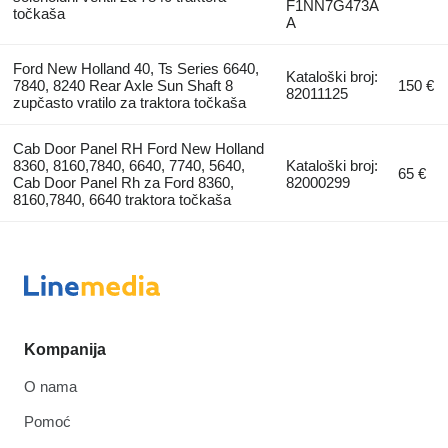
F1NN7G473A
točkaša
A
Ford New Holland 40, Ts Series 6640,
Kataloški broj:
7840, 8240 Rear Axle Sun Shaft 8
150 €
82011125
zupčasto vratilo za traktora točkaša
Cab Door Panel RH Ford New Holland
8360, 8160,7840, 6640, 7740, 5640,
Kataloški broj:
65 €
Cab Door Panel Rh za Ford 8360,
82000299
8160,7840, 6640 traktora točkaša
Kompanija
O nama
Pomoć