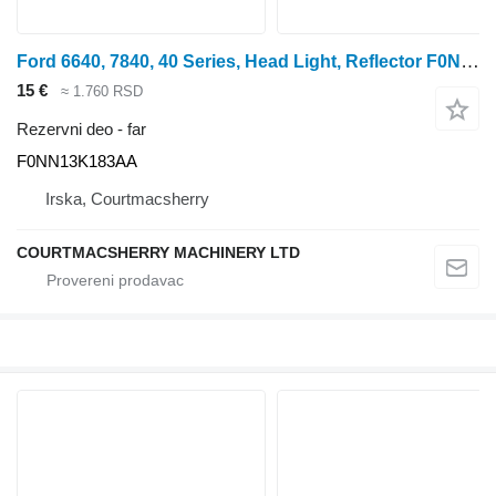
Ford 6640, 7840, 40 Series, Head Light, Reflector F0NN13K183AA far za traktora točkaša
15 €
≈ 1.760 RSD
Rezervni deo - far
F0NN13K183AA
Irska, Courtmacsherry
COURTMACSHERRY MACHINERY LTD