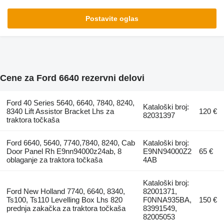
Postavite oglas
Cene za Ford 6640 rezervni delovi
Ford 40 Series 5640, 6640, 7840, 8240,
Kataloški broj:
8340 Lift Assistor Bracket Lhs za
120 €
82031397
traktora točkaša
Ford 6640, 5640, 7740,7840, 8240, Cab
Kataloški broj:
Door Panel Rh E9nn94000z24ab, 8
E9NN94000Z2
65 €
oblaganje za traktora točkaša
4AB
Kataloški broj:
Ford New Holland 7740, 6640, 8340,
82001371,
Ts100, Ts110 Levelling Box Lhs 820
F0NNA935BA,
150 €
prednja zakačka za traktora točkaša
83991549,
82005053