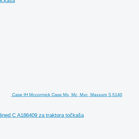
očkaša
Case IH Mccormick Case Mx, Mc, Mxc, Maxxum S 5140
ned C A186409 za traktora točkaša