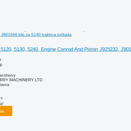
J901566 klip za 5140 traktora točkaša
 5120, 5130, 5240, Engine Conrod And Piston J925232, J901
D
ip
acsherry
RY MACHINERY LTD
davca
u?
a!
las