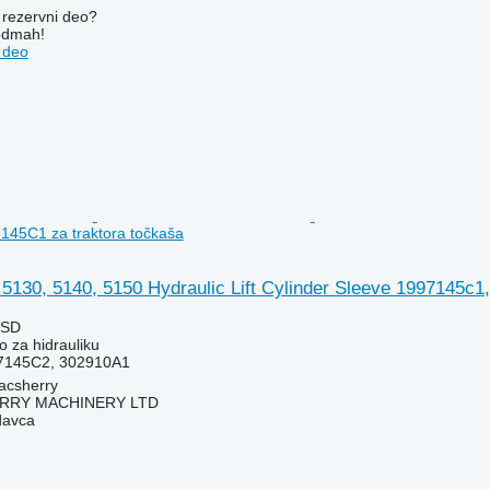
rezervni dеo?
 odmah!
 dеo
145C1 za traktora točkaša
5130, 5140, 5150 Hydraulic Lift Cylinder Sleeve 1997145c1
RSD
o za hidrauliku
7145C2, 302910A1
acsherry
RY MACHINERY LTD
davca