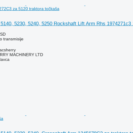
72C3 za 5120 traktora točkaša
 5140, 5230, 5240, 5250 Rockshaft Lift Arm Rhs 1974271c3
RSD
o transmisije
acsherry
RY MACHINERY LTD
davca
ša