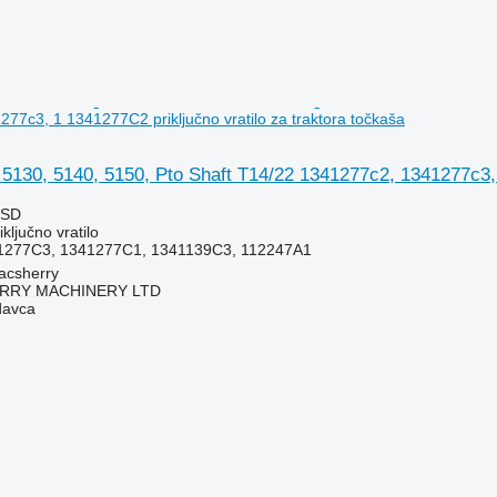
77c3, 1 1341277C2 priključno vratilo za traktora točkaša
5130, 5140, 5150, Pto Shaft T14/22 1341277c2, 1341277c3, 1
RSD
ključno vratilo
1277C3, 1341277C1, 1341139C3, 112247A1
acsherry
RY MACHINERY LTD
davca