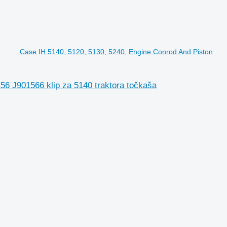
Case IH 5140, 5120, 5130, 5240, Engine Conrod And Piston
56 J901566 klip za 5140 traktora točkaša