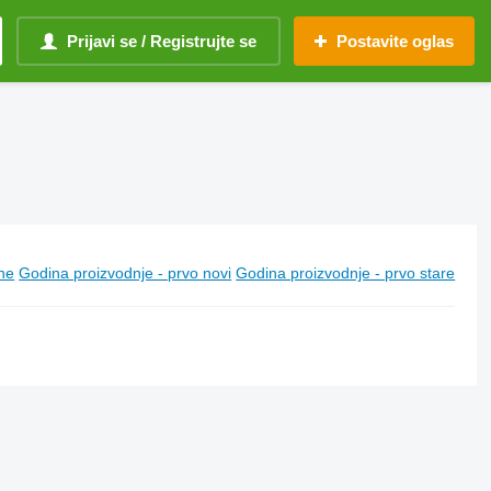
Prijavi se / Registrujte se
Postavite oglas
ine
Godina proizvodnje - prvo novi
Godina proizvodnje - prvo stare