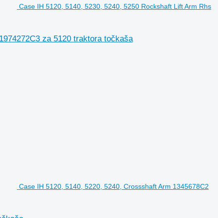
Case IH 5120, 5140, 5230, 5240, 5250 Rockshaft Lift Arm Rhs
 1974272C3 za 5120 traktora točkaša
Case IH 5120, 5140, 5220, 5240, Crossshaft Arm 1345678C2