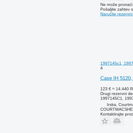
6210
7716
Ne može pronaći 
6215
7718
Pošaljite zahtev
Naručite rezervni
6220
7719
6230
7720
6250
7722
6300
7724
6310
7726
6320
8110
6330
8140
1997145c1, 1997
6400
8150
4
6410
8220
Case IH 5120, 
6420 S
8240
6430 Premium
8250
123 €
≈ 14.440 
Drugi rezervni de
6506
8280
1997145C1, 199
6510
8480
Irska, Courtm
6520
8650
COURTMACSHER
Kontaktirajte pro
6530
8660
6600
8670
6610
8690