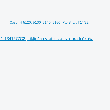
Case IH 5120, 5130, 5140, 5150, Pto Shaft T14/22
 1341277C2 priključno vratilo za traktora točkaša