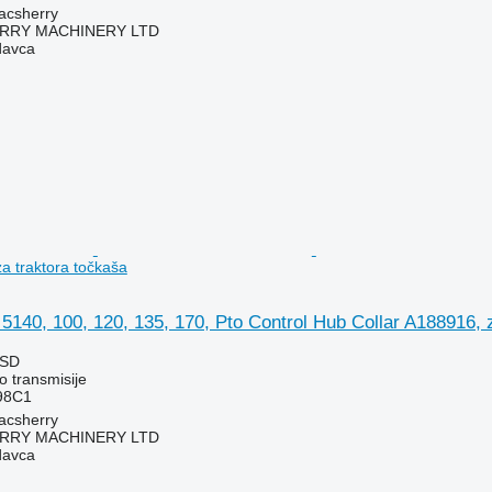
acsherry
RY MACHINERY LTD
davca
a traktora točkaša
5140, 100, 120, 135, 170, Pto Control Hub Collar A188916, 
RSD
o transmisije
98C1
acsherry
RY MACHINERY LTD
davca