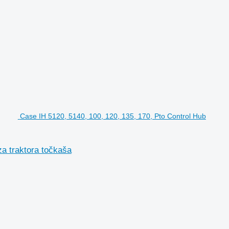
Case IH 5120, 5140, 100, 120, 135, 170, Pto Control Hub
za traktora točkaša