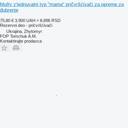
Mufty z'iednuvalni typ "mama" pričvršćivači za opreme za
đubrenje
75,80 €
3.900 UAH
≈ 8.896 RSD
Rezervni deo - pričvršćivači
Ukrajina, Zhytomyr
FOP Tomchuk A.M.
Kontaktirajte prodavca