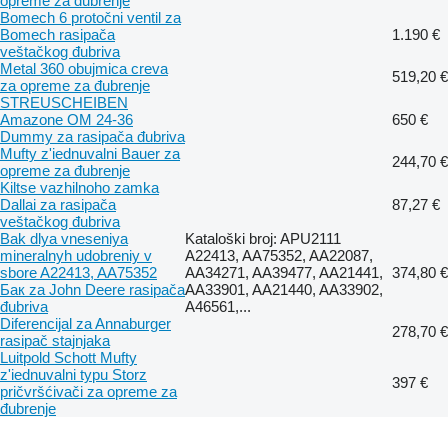
opremе za đubrenje
Bomech 6 protočni ventil za
Bomech rasipača
1.190 €
veštačkog đubriva
Metal 360 obujmica creva
519,20 €
za opremе za đubrenje
STREUSCHEIBEN
Amazone OM 24-36
650 €
Dummy za rasipača đubriva
Mufty z'iednuvalni Bauer za
244,70 €
opremе za đubrenje
Kiltse vazhilnoho zamka
Dallai za rasipača
87,27 €
veštačkog đubriva
Bak dlya vneseniya
Kataloški broj: APU2111
mineralnyh udobreniy v
A22413, AA75352, AA22087,
sbore A22413, AA75352
AA34271, AA39477, AA21441,
374,80 €
Бак za John Deere rasipača
AA33901, AA21440, AA33902,
đubriva
A46561,...
Diferencijal za Annaburger
278,70 €
rasipač stajnjaka
Luitpold Schott Mufty
z'iednuvalni typu Storz
397 €
pričvršćivači za opremе za
đubrenje