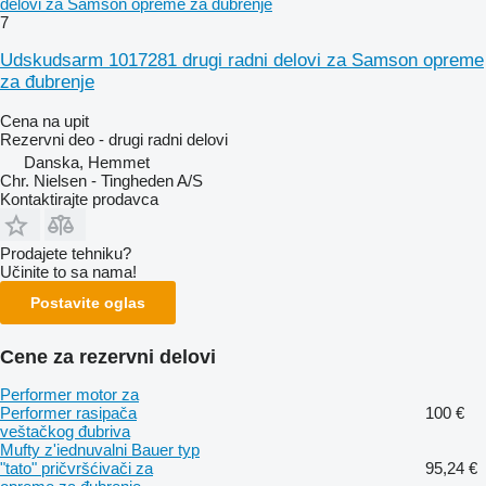
delovi za Samson opremе za đubrenje
7
Udskudsarm 1017281 drugi radni delovi za Samson opreme
za đubrenje
Cena na upit
Rezervni deo - drugi radni delovi
Danska, Hemmet
Chr. Nielsen - Tingheden A/S
Kontaktirajte prodavca
Prodajete tehniku?
Učinite to sa nama!
Postavite oglas
Cene za rezervni delovi
Performer motor za
Performer rasipača
100 €
veštačkog đubriva
Mufty z'iednuvalni Bauer typ
"tato" pričvršćivači za
95,24 €