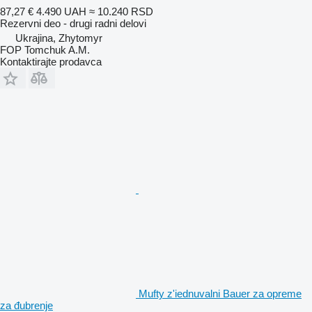
87,27 €
4.490 UAH
≈ 10.240 RSD
Rezervni deo - drugi radni delovi
Ukrajina, Zhytomyr
FOP Tomchuk A.M.
Kontaktirajte prodavca
Mufty z'iednuvalni Bauer za opremе
za đubrenje