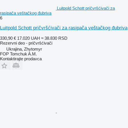
Luitpold Schott pričvršćivači za
rasipača veštačkog đubriva
6
Luitpold Schott pričvršćivači za rasipača veštačkog đubriva
330,90 €
17.020 UAH
≈ 38.830 RSD
Rezervni deo - pričvršćivači
Ukrajina, Zhytomyr
FOP Tomchuk A.M.
Kontaktirajte prodavca