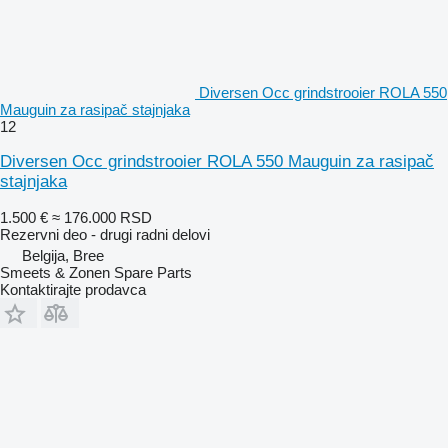
Diversen Occ grindstrooier ROLA 550
Mauguin za rasipač stajnjaka
12
Diversen Occ grindstrooier ROLA 550 Mauguin za rasipač
stajnjaka
1.500 €
≈ 176.000 RSD
Rezervni deo - drugi radni delovi
Belgija, Bree
Smeets & Zonen Spare Parts
Kontaktirajte prodavca