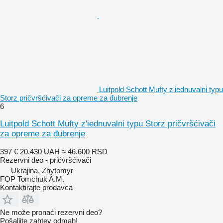
Luitpold Schott Mufty z'iednuvalni typu
Storz pričvršćivači za opremе za đubrenje
6
Luitpold Schott Mufty z'iednuvalni typu Storz pričvršćivači
za opreme za đubrenje
397 €
20.430 UAH
≈ 46.600 RSD
Rezervni deo - pričvršćivači
Ukrajina, Zhytomyr
FOP Tomchuk A.M.
Kontaktirajte prodavca
Ne može pronaći rezervni dеo?
Pošaljite zahtev odmah!