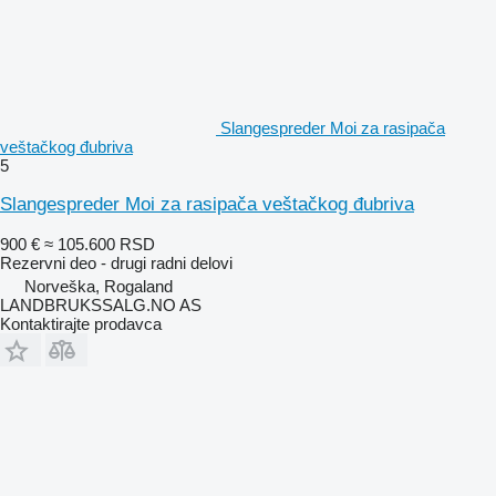
Slangespreder Moi za rasipača
veštačkog đubriva
5
Slangespreder Moi za rasipača veštačkog đubriva
900 €
≈ 105.600 RSD
Rezervni deo - drugi radni delovi
Norveška, Rogaland
LANDBRUKSSALG.NO AS
Kontaktirajte prodavca