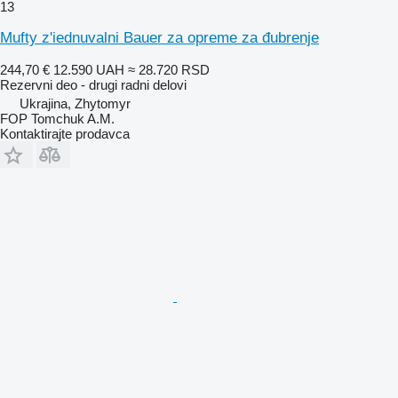
13
Mufty z'iednuvalni Bauer za opreme za đubrenje
244,70 €
12.590 UAH
≈ 28.720 RSD
Rezervni deo - drugi radni delovi
Ukrajina, Zhytomyr
FOP Tomchuk A.M.
Kontaktirajte prodavca