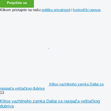
Potpišite se
Klikom pristajete na našu
politiku privatnosti
i
korisnički ugovor
.
Kiltse vazhilnoho zamka Dallai za
rasipača veštačkog đubriva
13
Kiltse vazhilnoho zamka Dallai za rasipača veštačkog
đubriva