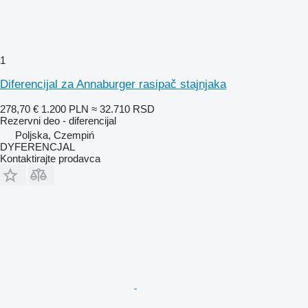
1
Diferencijal za Annaburger rasipač stajnjaka
278,70 €
1.200 PLN
≈ 32.710 RSD
Rezervni deo - diferencijal
Poljska, Czempiń
DYFERENCJAL
Kontaktirajte prodavca