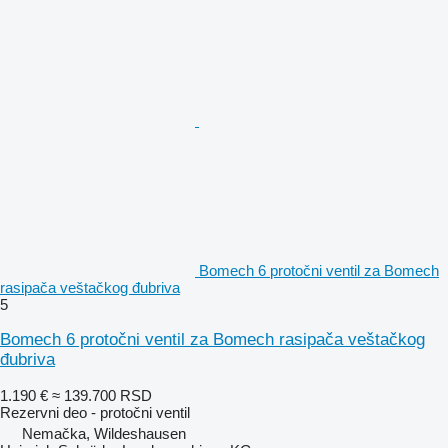
Bomech 6 protočni ventil za Bomech
rasipača veštačkog đubriva
5
Bomech 6 protočni ventil za Bomech rasipača veštačkog
đubriva
1.190 €
≈ 139.700 RSD
Rezervni deo - protočni ventil
Nemačka, Wildeshausen