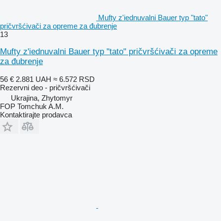
Mufty z'iednuvalni Bauer typ "tato"
pričvršćivači za opremе za đubrenje
13
Mufty z'iednuvalni Bauer typ "tato" pričvršćivači za opreme
za đubrenje
56 €
2.881 UAH
≈ 6.572 RSD
Rezervni deo - pričvršćivači
Ukrajina, Zhytomyr
FOP Tomchuk A.M.
Kontaktirajte prodavca