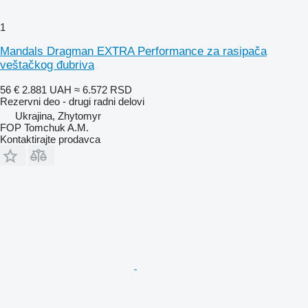
1
Mandals Dragman EXTRA Performance za rasipača
veštačkog đubriva
56 €
2.881 UAH
≈ 6.572 RSD
Rezervni deo - drugi radni delovi
Ukrajina, Zhytomyr
FOP Tomchuk A.M.
Kontaktirajte prodavca