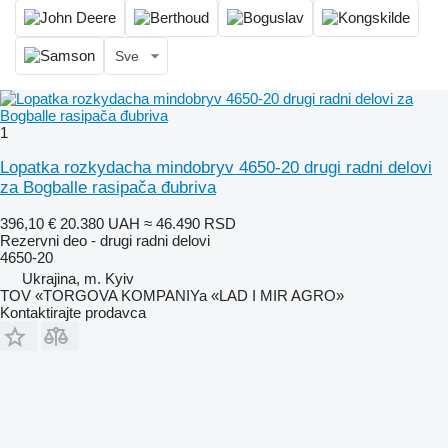
Sve
1
Lopatka rozkydacha mindobryv 4650-20 drugi radni delovi
za Bogballe rasipača đubriva
396,10 €
20.380 UAH
≈ 46.490 RSD
Rezervni deo - drugi radni delovi
4650-20
Ukrajina, m. Kyiv
TOV «TORGOVA KOMPANIYa «LAD I MIR AGRO»
Kontaktirajte prodavca