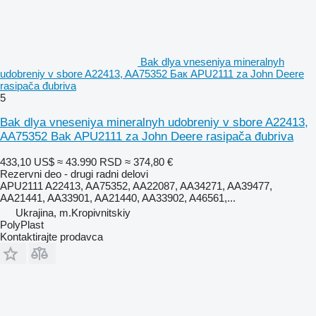
Bak dlya vneseniya mineralnyh
udobreniy v sbore A22413, AA75352 Бак APU2111 za John Deere
rasipača đubriva
5
Bak dlya vneseniya mineralnyh udobreniy v sbore A22413,
AA75352 Bak APU2111 za John Deere rasipača đubriva
433,10 US$
≈ 43.990 RSD
≈ 374,80 €
Rezervni deo - drugi radni delovi
APU2111 A22413, AA75352, AA22087, AA34271, AA39477,
AA21441, AA33901, AA21440, AA33902, A46561,...
Ukrajina, m.Kropivnitskiy
PolyPlast
Kontaktirajte prodavca