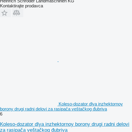
Heinrich Schröder Landmaschinen KG
Kontaktirajte prodavca
Koleso-dozator dlya inzhektornoy
borony drugi radni delovi za rasipača veštačkog đubriva
6
Koleso-dozator dlya inzhektornoy borony drugi radni delovi
za rasipača veštačkog đubriva