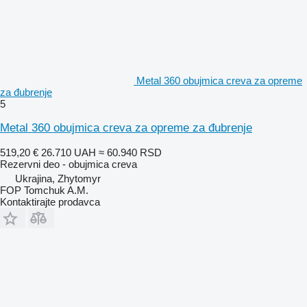
Metal 360 obujmica creva za opremе
za đubrenje
5
Metal 360 obujmica creva za opreme za đubrenje
519,20 €
26.710 UAH
≈ 60.940 RSD
Rezervni deo - obujmica creva
Ukrajina, Zhytomyr
FOP Tomchuk A.M.
Kontaktirajte prodavca