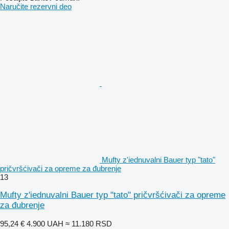
Naručite rezervni dеo
Mufty z'iednuvalni Bauer typ "tato"
pričvršćivači za opremе za đubrenje
13
Mufty z'iednuvalni Bauer typ "tato" pričvršćivači za opreme
za đubrenje
95,24 €
4.900 UAH
≈ 11.180 RSD