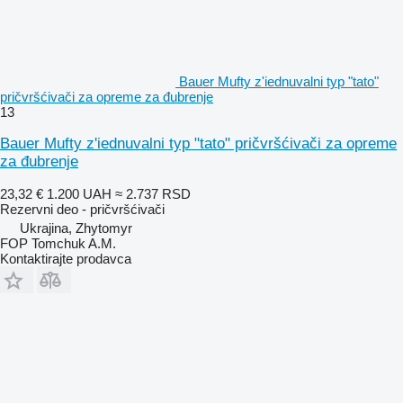
Bauer Mufty z'iednuvalni typ "tato"
pričvršćivači za opremе za đubrenje
13
Bauer Mufty z'iednuvalni typ "tato" pričvršćivači za opreme
za đubrenje
23,32 €
1.200 UAH
≈ 2.737 RSD
Rezervni deo - pričvršćivači
Ukrajina, Zhytomyr
FOP Tomchuk A.M.
Kontaktirajte prodavca