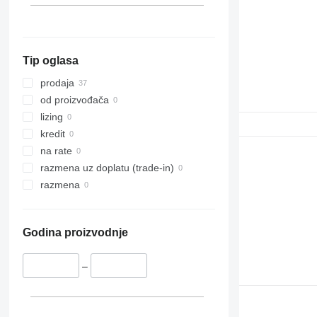
7250
1550
8010
1910
8120
2030
Tip oglasa
8230
2054
9120
2058
prodaja
9230
2064
od proizvođača
9240
2066
lizing
Axial-Flow
2254
kredit
CF
2256
na rate
STX
2264
razmena uz doplatu (trade-in)
3040
razmena
4040
5820
Godina proizvodnje
6090
6620
–
7000
7200
7250