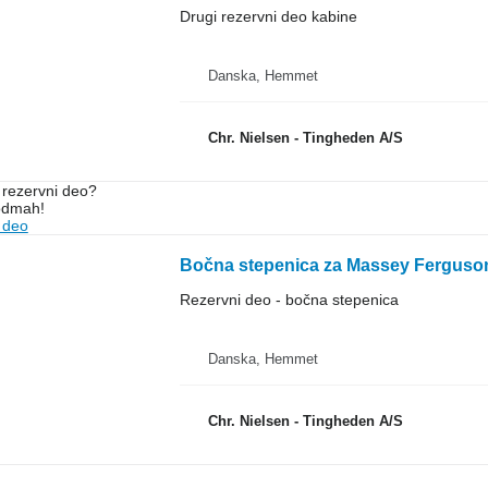
Drugi rezervni deo kabine
Danska, Hemmet
Chr. Nielsen - Tingheden A/S
rezervni dеo?
 odmah!
 dеo
Bočna stepenica za Massey Ferguson
Rezervni deo - bočna stepenica
Danska, Hemmet
Chr. Nielsen - Tingheden A/S