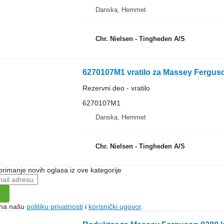
Danska, Hemmet
Chr. Nielsen - Tingheden A/S
6270107M1 vratilo za Massey Ferguso
Rezervni deo - vratilo
6270107M1
Danska, Hemmet
Chr. Nielsen - Tingheden A/S
 primanje novih oglasa iz ove kategorije
e na našu
politiku privatnosti
i
korisnički ugovor
.