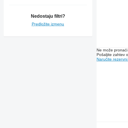
7300
7350
7400
Nedostaju filtri?
7450
Predložite izmenu
7500
7700
7780
7800
Ne može pronaći 
Pošaljite zahtev
8200
Naručite rezervni
8400
8430
8600
9500
9540 WTS
9560
9570
9600
9610
9640