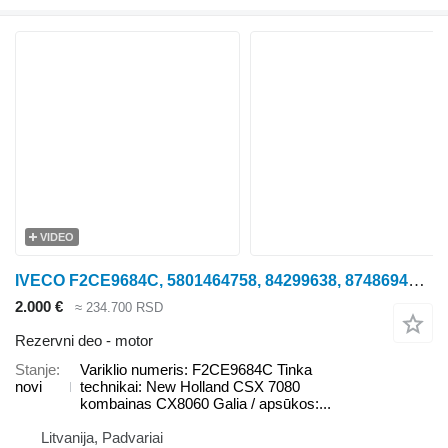
VIDEO
IVECO F2CE9684C, 5801464758, 84299638, 87486945 Variklio motor za New Holland CSX 7080, CX8060 kombajna za žito
2.000 €
≈ 234.700 RSD
Rezervni deo - motor
Stanje
Variklio numeris: F2CE9684C Tinka
novi
technikai: New Holland CSX 7080
kombainas CX8060 Galia / apsūkos:...
Litvanija, Padvariai