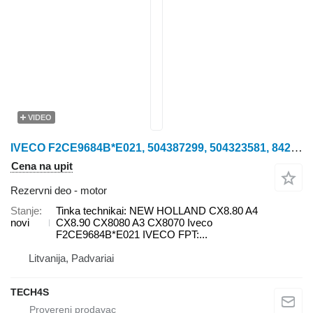
VIDEO
IVECO F2CE9684B*E021, 504387299, 504323581, 84247646 Tinka motor za New Holland CX8.80 A4 kombajna za žito
Cena na upit
Rezervni deo - motor
Stanje
Tinka technikai: NEW HOLLAND CX8.80 A4
novi
CX8.90 CX8080 A3 CX8070 Iveco
F2CE9684B*E021 IVECO FPT:...
Litvanija, Padvariai
TECH4S