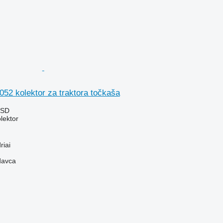
52 kolektor za traktora točkaša
RSD
lektor
riai
davca