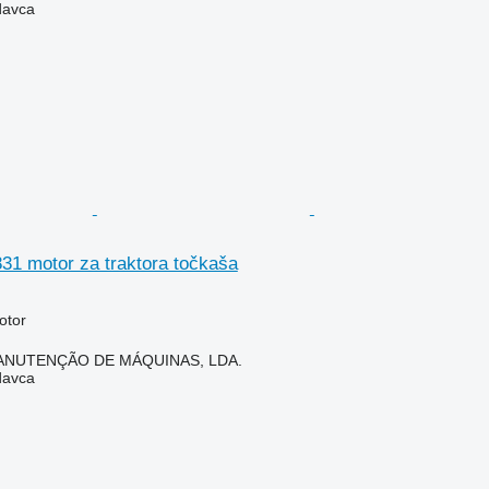
davca
31 motor za traktora točkaša
otor
ANUTENÇÃO DE MÁQUINAS, LDA.
davca