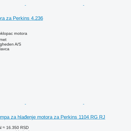
ra za Perkins 4.236
oklopac motora
met
ingheden A/S
davca
pa za hlađenje motora za Perkins 1104 RG RJ
N
≈ 16.350 RSD