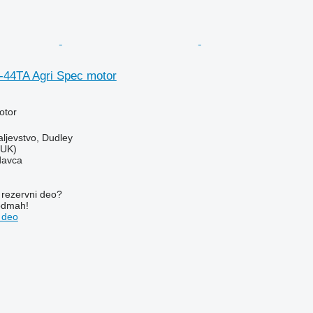
-44TA Agri Spec motor
otor
aljevstvo, Dudley
(UK)
davca
rezervni dеo?
 odmah!
 dеo