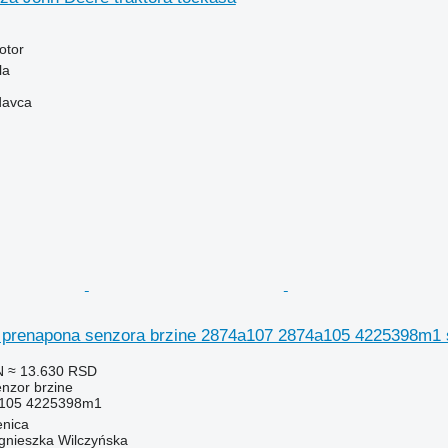
otor
la
davca
 prenapona senzora brzine 2874a107 2874a105 4225398m1 s
N
≈ 13.630 RSD
enzor brzine
105 4225398m1
enica
gnieszka Wilczyńska