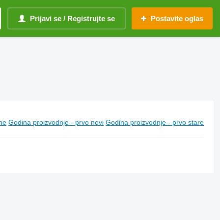
Prijavi se / Registrujte se
Postavite oglas
ine
Godina proizvodnje - prvo novi
Godina proizvodnje - prvo stare