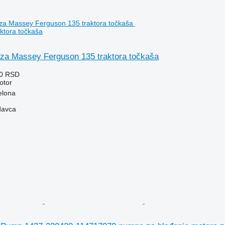
ktora točkaša
 za Massey Ferguson 135 traktora točkaša
00 RSD
otor
elona
davca