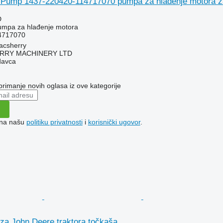
 Pump 1437-220420-114717070 pumpa za hlađenje motora za
D
umpa za hlađenje motora
4717070
acsherry
RY MACHINERY LTD
davca
 primanje novih oglasa iz ove kategorije
e na našu
politiku privatnosti
i
korisnički ugovor
.
za John Deere traktora točkaša