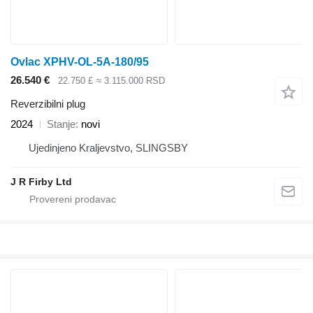
Ovlac XPHV-OL-5A-180/95
26.540 €
22.750 £
≈ 3.115.000 RSD
Reverzibilni plug
2024
Stanje
novi
Ujedinjeno Kraljevstvo, SLINGSBY
J R Firby Ltd