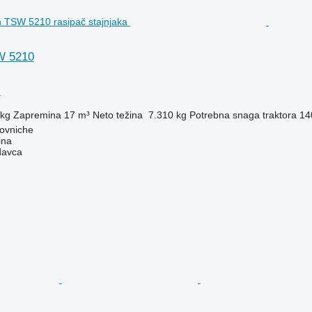
W 5210
a
 kg
Zapremina
17 m³
Neto težina
7.310 kg
Potrebna snaga traktora
14
kovniche
ina
davca