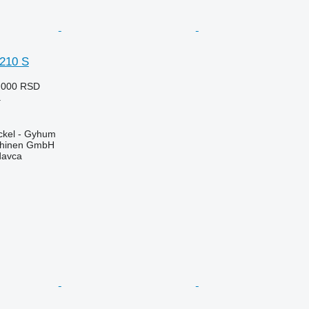
210 S
.000 RSD
a
kel - Gyhum
chinen GmbH
davca