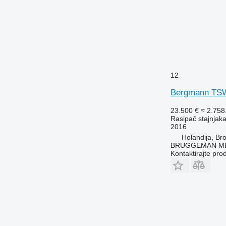
12
Bergmann TS
23.500 €
≈ 2.75
Rasipač stajnjak
2016
Holandija, Br
BRUGGEMAN MEC
Kontaktirajte pro