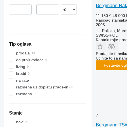
Bergmann Raf
–
11.150 €
48.000
Rasipač stajnjak
2003
Poljska, Mord
SWISS-POL
Kontaktirajte pro
Tip oglasa
prodaja
Prodajete tehnik
Učinite to sa nam
od proizvođača
Postavite og
lizing
kredit
na rate
razmena uz doplatu (trade-in)
razmena
Stanje
7
novi
Bergmann TS