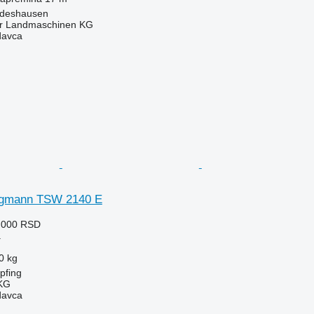
ldeshausen
er Landmaschinen KG
davca
gmann TSW 2140 E
7.000 RSD
a
0 kg
pfing
KG
davca