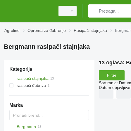
Agroline
Oprema za đubrenje
Rasipači stajnjaka
Bergmann
Bergmann rasipači stajnjaka
13 oglasa:
B
Kategorija
Filter
rasipači stajnjaka
Sortiranje
:
Datum 
rasipači đubriva
Datum objavljivan
vučeni rasipači
Marka
Bergmann
HTS