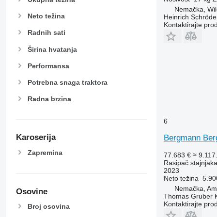
Nemačka, Wi
Neto težina
Heinrich Schröd
Kontaktirajte pro
Radnih sati
Širina hvatanja
Performansa
Potrebna snaga traktora
Radna brzina
6
Karoserija
Bergmann Ber
Zapremina
77.683 €
≈ 9.11
Rasipač stajnjak
2023
Neto težina
5.90
Nemačka, Am
Osovine
Thomas Gruber 
Kontaktirajte pro
Broj osovina