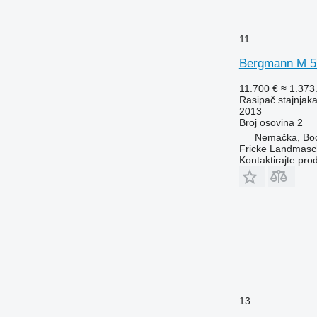
11
Bergmann M 5
11.700 €
≈ 1.373
Rasipač stajnjak
2013
Broj osovina
2
Nemačka, Boc
Fricke Landmas
Kontaktirajte pro
13