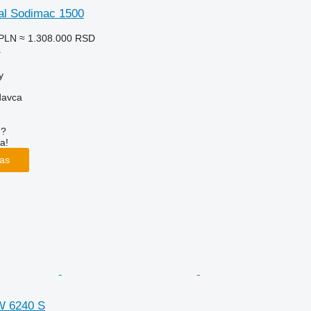
al Sodimac 1500
 PLN
≈ 1.308.000 RSD
a
y
davca
u?
a!
las
W 6240 S