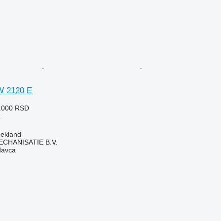
W 2120 E
8.000 RSD
a
oekland
HANISATIE B.V.
davca