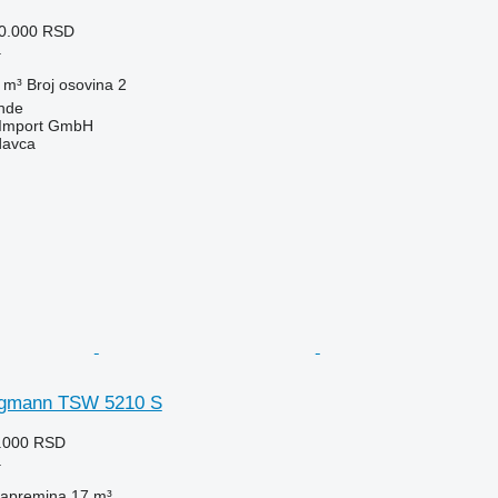
80.000 RSD
a
 m³
Broj osovina
2
nde
t-Import GmbH
davca
gmann TSW 5210 S
9.000 RSD
a
apremina
17 m³