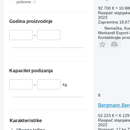
polovne
92.700 €
≈ 10.8
Rasipač stajnjak
2023
Godina proizvodnje
Zapremina
18,67
Nemačka, Ku
Merkantil Expor
–
Kontaktirajte pro
Kapacitet podizanja
–
kg
8
Bergmann Ber
52.223 €
≈ 6.12
Rasipač stajnjak
Karakteristike
2022
Nosivost
17 kg
Z
Ukupna težina