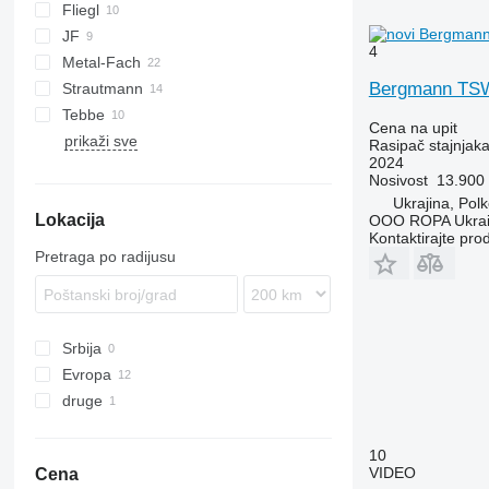
Fliegl
TSW
E
EV
FORTIS
JF
ASW
T series
Terra
TSW 5210
4
Metal-Fach
Komfort
UN
TSW 6240 S
Bergmann TS
Strautmann
OL
N262
Flex
Tebbe
PG
Magnon
Cena na upit
prikaži sve
SP
DS
TYTAN
MKE
Rasipač stajnjak
2024
HS
Nosivost
13.900
MS
Ukrajina, Pol
Lokacija
OOO ROPA Ukra
Kontaktirajte pro
Pretraga po radijusu
Srbija
Evropa
druge
Nemačka
Holandija
Ukrajina
Poljska
10
VIDEO
Cena