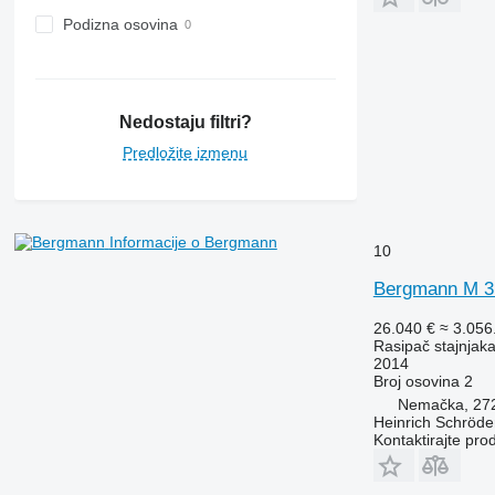
Podizna osovina
Nedostaju filtri?
Predložite izmenu
Informacije o Bergmann
10
Bergmann M 3
26.040 €
≈ 3.05
Rasipač stajnjak
2014
Broj osovina
2
Nemačka, 272
Heinrich Schröd
Kontaktirajte pro