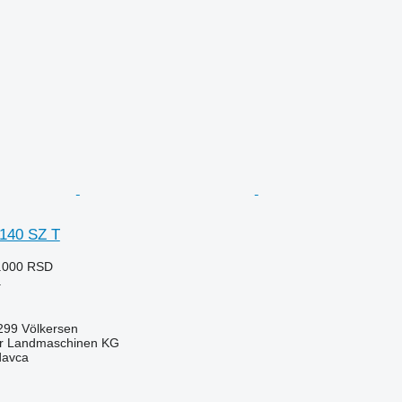
140 SZ T
6.000 RSD
a
99 Völkersen
er Landmaschinen KG
davca