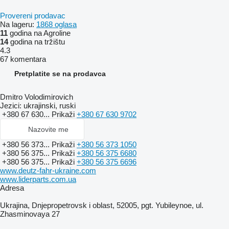
Provereni prodavac
Na lageru:
1868 oglasa
11
godina na Agroline
14
godina na tržištu
4.3
67 komentara
Pretplatite se na prodavca
Dmitro Volodimirovich
Jezici:
ukrajinski, ruski
+380 67 630...
Prikaži
+380 67 630 9702
Nazovite me
+380 56 373...
Prikaži
+380 56 373 1050
+380 56 375...
Prikaži
+380 56 375 6680
+380 56 375...
Prikaži
+380 56 375 6696
www.deutz-fahr-ukraine.com
www.liderparts.com.ua
Adresa
Ukrajina, Dnjepropetrovsk i oblast, 52005, pgt. Yubileynoe, ul.
Zhasminovaya 27