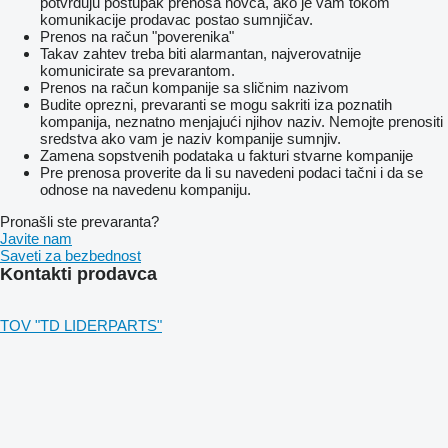
potvrđuju postupak prenosa novca, ako je vam tokom
komunikacije prodavac postao sumnjičav.
Prenos na račun "poverenika"
Takav zahtev treba biti alarmantan, najverovatnije
komunicirate sa prevarantom.
Prenos na račun kompanije sa sličnim nazivom
Budite oprezni, prevaranti se mogu sakriti iza poznatih
kompanija, neznatno menjajući njihov naziv. Nemojte prenositi
sredstva ako vam je naziv kompanije sumnjiv.
Zamena sopstvenih podataka u fakturi stvarne kompanije
Pre prenosa proverite da li su navedeni podaci tačni i da se
odnose na navedenu kompaniju.
Pronašli ste prevaranta?
Javite nam
Saveti za bezbednost
Kontakti prodavca
TOV "TD LIDERPARTS"