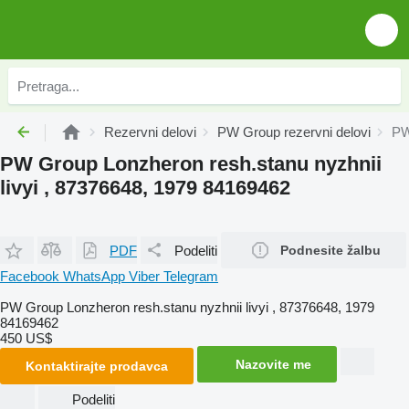
Rezervni delovi
PW Group rezervni delovi
PW
PW Group Lonzheron resh.stanu nyzhnii
livyi , 87376648, 1979 84169462
PDF
Podeliti
Podnesite žalbu
Facebook
WhatsApp
Viber
Telegram
PW Group Lonzheron resh.stanu nyzhnii livyi , 87376648, 1979
84169462
450 US$
Nazovite me
Kontaktirajte prodavca
Podeliti