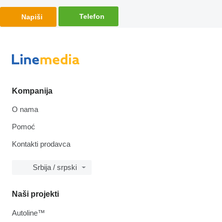
Telefon
Napiši
Kompanija
O nama
Pomoć
Kontakti prodavca
Srbija / srpski
Naši projekti
Autoline™