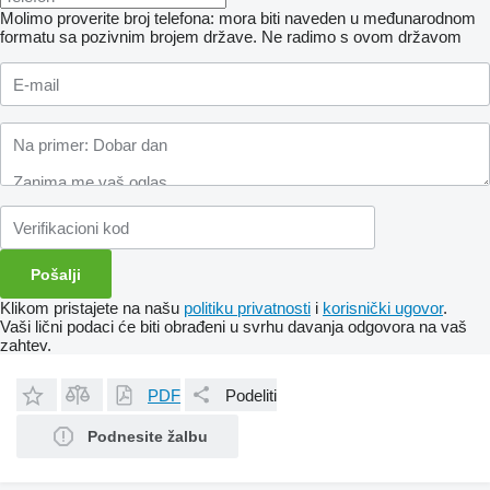
Molimo proverite broj telefona: mora biti naveden u međunarodnom
formatu sa pozivnim brojem države.
Ne radimo s ovom državom
Klikom pristajete na našu
politiku privatnosti
i
korisnički ugovor
.
Vaši lični podaci će biti obrađeni u svrhu davanja odgovora na vaš
zahtev.
PDF
Podeliti
Podnesite žalbu