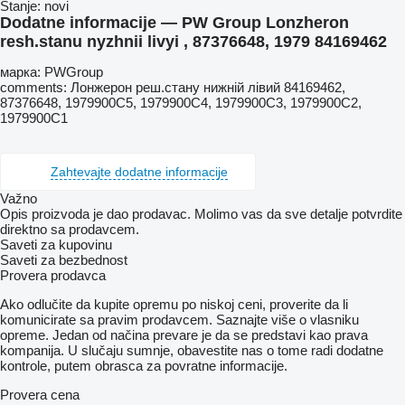
Stanje:
novi
Dodatne informacije — PW Group Lonzheron
resh.stanu nyzhnii livyi , 87376648, 1979 84169462
марка: PWGroup
comments: Лонжерон реш.стану нижній лівий 84169462,
87376648, 1979900C5, 1979900C4, 1979900C3, 1979900C2,
1979900C1
Zahtevajte dodatne informacije
Važno
Opis proizvoda je dao prodavac. Molimo vas da sve detalje potvrdite
direktno sa prodavcem.
Saveti za kupovinu
Saveti za bezbednost
Provera prodavca
Ako odlučite da kupite opremu po niskoj ceni, proverite da li
komunicirate sa pravim prodavcem. Saznajte više o vlasniku
opreme. Jedan od načina prevare je da se predstavi kao prava
kompanija. U slučaju sumnje, obavestite nas o tome radi dodatne
kontrole, putem obrasca za povratne informacije.
Provera cena