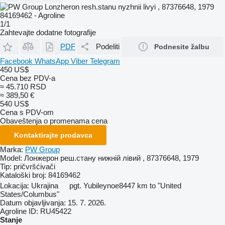
1/1
Zahtevajte dodatne fotografije
PDF
Podeliti
Podnesite žalbu
Facebook
WhatsApp
Viber
Telegram
450 US$
Cena bez PDV-a
≈ 45.710 RSD
≈ 389,50 €
540 US$
Cena s PDV-om
Obaveštenja o promenama cena
Kontaktirajte prodavca
Marka:
PW Group
Model:
Лонжерон реш.стану нижній лівий , 87376648, 1979
Tip:
pričvršćivači
Kataloški broj:
84169462
Lokacija:
Ukrajina
pgt. Yubileynoe
8447 km to "United
States/Columbus"
Datum objavljivanja:
15. 7. 2026.
Agroline ID:
RU45422
Stanje