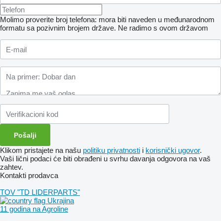
Molimo proverite broj telefona: mora biti naveden u međunarodnom
formatu sa pozivnim brojem države.
Ne radimo s ovom državom
Klikom pristajete na našu
politiku privatnosti
i
korisnički ugovor
.
Vaši lični podaci će biti obrađeni u svrhu davanja odgovora na vaš
zahtev.
Kontakti prodavca
TOV "TD LIDERPARTS"
Ukrajina
11 godina na Agroline