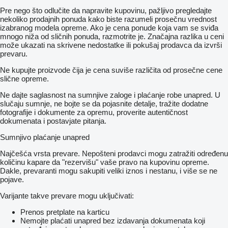
Pre nego što odlučite da napravite kupovinu, pažljivo pregledajte
nekoliko prodajnih ponuda kako biste razumeli prosečnu vrednost
izabranog modela opreme. Ako je cena ponude koja vam se sviđa
mnogo niža od sličnih ponuda, razmotrite je. Značajna razlika u ceni
može ukazati na skrivene nedostatke ili pokušaj prodavca da izvrši
prevaru.
Ne kupujte proizvode čija je cena suviše različita od prosečne cene
slične opreme.
Ne dajte saglasnost na sumnjive zaloge i plaćanje robe unapred. U
slučaju sumnje, ne bojte se da pojasnite detalje, tražite dodatne
fotografije i dokumente za opremu, proverite autentičnost
dokumenata i postavjate pitanja.
Sumnjivo plaćanje unapred
Najčešća vrsta prevare. Nepošteni prodavci mogu zatražiti određenu
količinu kapare da "rezervišu" vaše pravo na kupovinu opreme.
Dakle, prevaranti mogu sakupiti veliki iznos i nestanu, i više se ne
pojave.
Varijante takve prevare mogu uključivati:
Prenos pretplate na karticu
Nemojte plaćati unapred bez izdavanja dokumenata koji