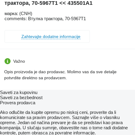
трактора, 70-5967T1 << 435501A1
марка: (CNH)
comments: Втулка трактора, 70-5967T1
Zahtevajte dodatne informacije
Važno
Opis proizvoda je dao prodavac. Molimo vas da sve detalje
potvrdite direktno sa prodavcem.
Saveti za kupovinu
Saveti za bezbednost
Provera prodavca
Ako odlučite da kupite opremu po niskoj ceni, proverite da li
komunicirate sa pravim prodavcem. Saznajte više o vlasniku
opreme. Jedan od načina prevare je da se predstavi kao prava
kompanija. U slučaju sumnje, obavestite nas o tome radi dodatne
kontrole, putem obrasca za povratne informacije.