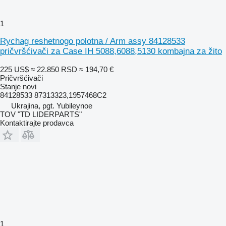
1
Rychag reshetnogo polotna / Arm assy 84128533
pričvršćivači za Case IH 5088,6088,5130 kombajna za žito
225 US$
≈ 22.850 RSD
≈ 194,70 €
Pričvršćivači
Stanje
novi
84128533 87313323,1957468C2
Ukrajina, pgt. Yubileynoe
TOV "TD LIDERPARTS"
Kontaktirajte prodavca
1