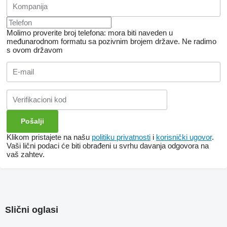
Molimo proverite broj telefona: mora biti naveden u
međunarodnom formatu sa pozivnim brojem države.
Ne radimo
s ovom državom
Klikom pristajete na našu
politiku privatnosti
i
korisnički ugovor
.
Vaši lični podaci će biti obrađeni u svrhu davanja odgovora na
vaš zahtev.
Slični oglasi