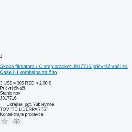
1
Skoba fiksatora / Clamp bracket J917716 pričvršćivači za
Case IH kombajna za žito
3 US$
≈ 305 RSD
≈ 2,60 €
Pričvršćivači
Stanje
novi
J917716
Ukrajina, pgt. Yubileynoe
TOV "TD LIDERPARTS"
Kontaktirajte prodavca