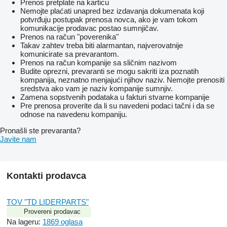
Prenos pretplate na karticu
Nemojte plaćati unapred bez izdavanja dokumenata koji
potvrđuju postupak prenosa novca, ako je vam tokom
komunikacije prodavac postao sumnjičav.
Prenos na račun "poverenika"
Takav zahtev treba biti alarmantan, najverovatnije
komunicirate sa prevarantom.
Prenos na račun kompanije sa sličnim nazivom
Budite oprezni, prevaranti se mogu sakriti iza poznatih
kompanija, neznatno menjajući njihov naziv. Nemojte prenositi
sredstva ako vam je naziv kompanije sumnjiv.
Zamena sopstvenih podataka u fakturi stvarne kompanije
Pre prenosa proverite da li su navedeni podaci tačni i da se
odnose na navedenu kompaniju.
Pronašli ste prevaranta?
Javite nam
Kontakti prodavca
TOV "TD LIDERPARTS"
Provereni prodavac
Na lageru:
1869 oglasa