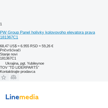
1
PW Group Panel holivky kolovovoho elevatora prava
181367C1
68,47 US$
≈ 6.955 RSD
≈ 59,26 €
Pričvršćivači
Stanje
novi
181367C1
Ukrajina, pgt. Yubileynoe
TOV "TD LIDERPARTS"
Kontaktirajte prodavca