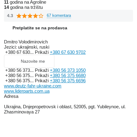
11
godina na Agroline
14
godina na tržištu
4.3
67 komentara
Pretplatite se na prodavca
Dmitro Volodimirovich
Jezici:
ukrajinski, ruski
+380 67 630...
Prikaži
+380 67 630 9702
Nazovite me
+380 56 373...
Prikaži
+380 56 373 1050
+380 56 375...
Prikaži
+380 56 375 6680
+380 56 375...
Prikaži
+380 56 375 6696
www.deutz-fahr-ukraine.com
www.liderparts.com.ua
Adresa
Ukrajina, Dnjepropetrovsk i oblast, 52005, pgt. Yubileynoe, ul.
Zhasminovaya 27