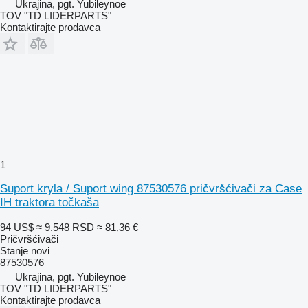
Ukrajina, pgt. Yubileynoe
TOV "TD LIDERPARTS"
Kontaktirajte prodavca
1
Suport kryla / Suport wing 87530576 pričvršćivači za Case
IH traktora točkaša
94 US$
≈ 9.548 RSD
≈ 81,36 €
Pričvršćivači
Stanje
novi
87530576
Ukrajina, pgt. Yubileynoe
TOV "TD LIDERPARTS"
Kontaktirajte prodavca