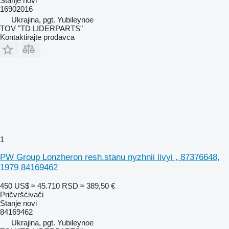
Stanje
novi
16902016
Ukrajina, pgt. Yubileynoe
TOV "TD LIDERPARTS"
Kontaktirajte prodavca
1
PW Group Lonzheron resh.stanu nyzhnii livyi , 87376648,
1979 84169462
450 US$
≈ 45.710 RSD
≈ 389,50 €
Pričvršćivači
Stanje
novi
84169462
Ukrajina, pgt. Yubileynoe