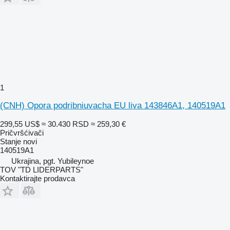
1
(CNH) Opora podribniuvacha EU liva 143846A1, 140519A1
299,55 US$
≈ 30.430 RSD
≈ 259,30 €
Pričvršćivači
Stanje
novi
140519A1
Ukrajina, pgt. Yubileynoe
TOV "TD LIDERPARTS"
Kontaktirajte prodavca