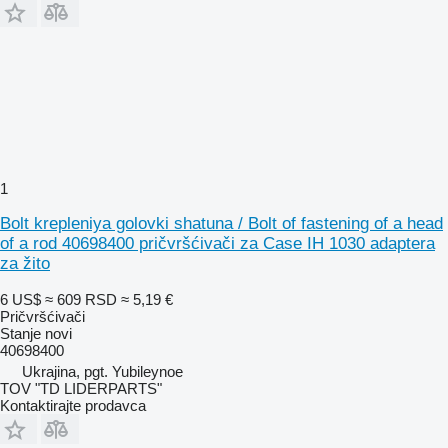
1
Bolt krepleniya golovki shatuna / Bolt of fastening of a head
of a rod 40698400 pričvršćivači za Case IH 1030 adaptera
za žito
6 US$
≈ 609 RSD
≈ 5,19 €
Pričvršćivači
Stanje
novi
40698400
Ukrajina, pgt. Yubileynoe
TOV "TD LIDERPARTS"
Kontaktirajte prodavca