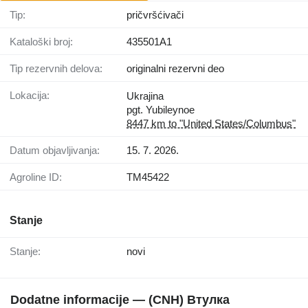
Tip:
pričvršćivači
Kataloški broj:
435501A1
Tip rezervnih delova:
originalni rezervni deo
Lokacija:
Ukrajina
pgt. Yubileynoe
8447 km to "United States/Columbus"
Datum objavljivanja:
15. 7. 2026.
Agroline ID:
TM45422
Stanje
Stanje:
novi
Dodatne informacije — (CNH) Втулка