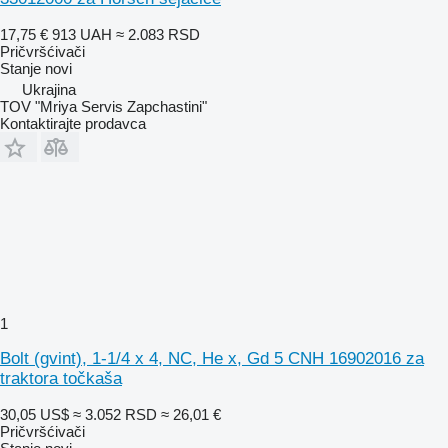
17,75 €
913 UAH
≈ 2.083 RSD
Pričvršćivači
Stanje
novi
Ukrajina
TOV "Mriya Servis Zapchastini"
Kontaktirajte prodavca
1
Bolt (gvint), 1-1/4 x 4, NC, He x, Gd 5 CNH 16902016 za
traktora točkaša
30,05 US$
≈ 3.052 RSD
≈ 26,01 €
Pričvršćivači