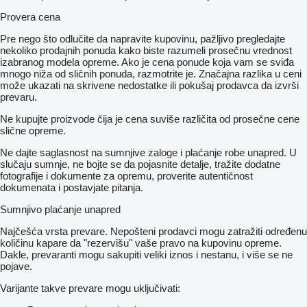
Provera cena
Pre nego što odlučite da napravite kupovinu, pažljivo pregledajte
nekoliko prodajnih ponuda kako biste razumeli prosečnu vrednost
izabranog modela opreme. Ako je cena ponude koja vam se sviđa
mnogo niža od sličnih ponuda, razmotrite je. Značajna razlika u ceni
može ukazati na skrivene nedostatke ili pokušaj prodavca da izvrši
prevaru.
Ne kupujte proizvode čija je cena suviše različita od prosečne cene
slične opreme.
Ne dajte saglasnost na sumnjive zaloge i plaćanje robe unapred. U
slučaju sumnje, ne bojte se da pojasnite detalje, tražite dodatne
fotografije i dokumente za opremu, proverite autentičnost
dokumenata i postavjate pitanja.
Sumnjivo plaćanje unapred
Najčešća vrsta prevare. Nepošteni prodavci mogu zatražiti određenu
količinu kapare da "rezervišu" vaše pravo na kupovinu opreme.
Dakle, prevaranti mogu sakupiti veliki iznos i nestanu, i više se ne
pojave.
Varijante takve prevare mogu uključivati: