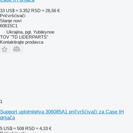
33 US$
≈ 3.352 RSD
≈ 28,56 €
Pričvršćivači
Stanje
novi
60615C1
Ukrajina, pgt. Yubileynoe
TOV "TD LIDERPARTS"
Kontaktirajte prodavca
1
Support uplotnitelya 306085A1 pričvršćivači za Case IH
drljača
5 US$
≈ 508 RSD
≈ 4,33 €