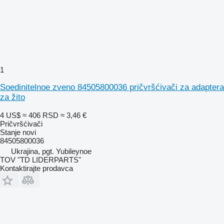
1
Soedinitelnoe zveno 84505800036 pričvršćivači za adaptera
za žito
4 US$
≈ 406 RSD
≈ 3,46 €
Pričvršćivači
Stanje
novi
84505800036
Ukrajina, pgt. Yubileynoe
TOV "TD LIDERPARTS"
Kontaktirajte prodavca