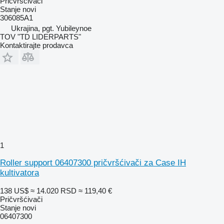
Pričvršćivači
Stanje
novi
306085A1
Ukrajina, pgt. Yubileynoe
TOV "TD LIDERPARTS"
Kontaktirajte prodavca
1
Roller support 06407300 pričvršćivači za Case IH
kultivatora
138 US$
≈ 14.020 RSD
≈ 119,40 €
Pričvršćivači
Stanje
novi
06407300