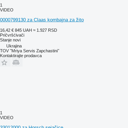
1
VIDEO
0000799130 za Claas kombajna za žito
16,42 €
845 UAH
≈ 1.927 RSD
Pričvršćivači
Stanje
novi
Ukrajina
TOV "Mriya Servis Zapchastini"
Kontaktirajte prodavca
1
VIDEO
33012000 za Horsch sejačice