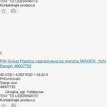
TOV "TD LIDERPARTS"
Kontaktirajte prodavca
1
PW Group Plastina napravlyayucha mensha MRX870, (S/N
Range) 48007792
40 US$
≈ 4.063 RSD
≈ 34,62 €
Pričvršćivači
Stanje
novi
48007792
Ukrajina, pgt. Yubileynoe
TOV "TD LIDERPARTS"
Kontaktirajte prodavca