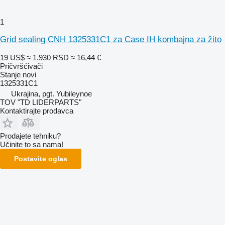
1
Grid sealing CNH 1325331C1 za Case IH kombajna za žito
19 US$
≈ 1.930 RSD
≈ 16,44 €
Pričvršćivači
Stanje
novi
1325331C1
Ukrajina, pgt. Yubileynoe
TOV "TD LIDERPARTS"
Kontaktirajte prodavca
Prodajete tehniku?
Učinite to sa nama!
Postavite oglas