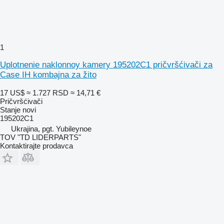
1
Uplotnenie naklonnoy kamery 195202C1 pričvršćivači za
Case IH kombajna za žito
17 US$
≈ 1.727 RSD
≈ 14,71 €
Pričvršćivači
Stanje
novi
195202C1
Ukrajina, pgt. Yubileynoe
TOV "TD LIDERPARTS"
Kontaktirajte prodavca