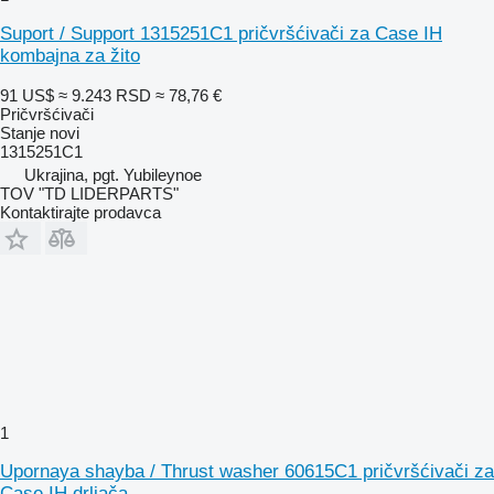
Suport / Support 1315251C1 pričvršćivači za Case IH
kombajna za žito
91 US$
≈ 9.243 RSD
≈ 78,76 €
Pričvršćivači
Stanje
novi
1315251C1
Ukrajina, pgt. Yubileynoe
TOV "TD LIDERPARTS"
Kontaktirajte prodavca
1
Upornaya shayba / Thrust washer 60615C1 pričvršćivači za
Case IH drljača