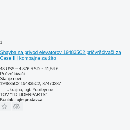
1
Shayba na privod elevatorov 194835C2 pričvršćivači za
Case IH kombajna za žito
48 US$
≈ 4.876 RSD
≈ 41,54 €
Pričvršćivači
Stanje
novi
194835C2 194835C2, 87470287
Ukrajina, pgt. Yubileynoe
TOV "TD LIDERPARTS"
Kontaktirajte prodavca