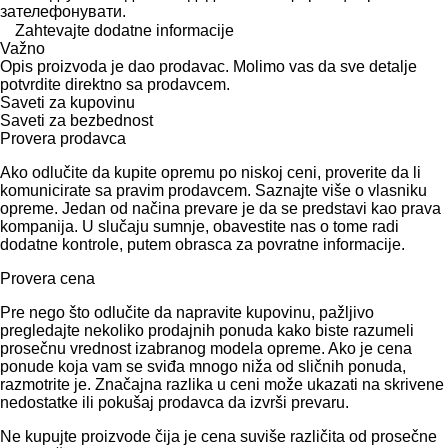
зателефонувати.
Zahtevajte dodatne informacije
Važno
Opis proizvoda je dao prodavac. Molimo vas da sve detalje
potvrdite direktno sa prodavcem.
Saveti za kupovinu
Saveti za bezbednost
Provera prodavca
Ako odlučite da kupite opremu po niskoj ceni, proverite da li
komunicirate sa pravim prodavcem. Saznajte više o vlasniku
opreme. Jedan od načina prevare je da se predstavi kao prava
kompanija. U slučaju sumnje, obavestite nas o tome radi
dodatne kontrole, putem obrasca za povratne informacije.
Provera cena
Pre nego što odlučite da napravite kupovinu, pažljivo
pregledajte nekoliko prodajnih ponuda kako biste razumeli
prosečnu vrednost izabranog modela opreme. Ako je cena
ponude koja vam se sviđa mnogo niža od sličnih ponuda,
razmotrite je. Značajna razlika u ceni može ukazati na skrivene
nedostatke ili pokušaj prodavca da izvrši prevaru.
Ne kupujte proizvode čija je cena suviše različita od prosečne