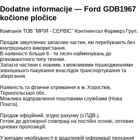
Dodatne informacije — Ford GDB1967
kočione pločice
Компанія ТОВ ''МРІЯ - СЕРВІС'' Контінентал Фармерз Груп.
Продаж закуплених запасних частин, які перебувають без
внутрішнього використання.
В наявності більше 6 - ти тисяч найменувань до
різноманітного типу техніки.
Запасні частини є новими, з можливими пошкодженнями
зовнішнього пакування внаслідок транспортування та
зберігання.
Наявність та фізичне отримання в м. Хоростків,
Тернопільської обл..
Можлива відправлення поштовими службами (Нова
Пошта).
Продаж офіційний, згідно рахунку (з ПДВ.).
Готові до договірної співпраці на постійні основі, оптових
цінових пропозицій.
У випадку необхідності в додатковій інформації прохання