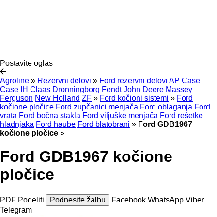
Postavite oglas
Agroline
»
Rezervni delovi
»
Ford rezervni delovi
AP
Case
Case IH
Claas
Dronningborg
Fendt
John Deere
Massey
Ferguson
New Holland
ZF
»
Ford kočioni sistemi
»
Ford
kočione pločice
Ford zupčanici menjača
Ford oblaganja
Ford
vrata
Ford bočna stakla
Ford viljuške menjača
Ford rešetke
hladnjaka
Ford haube
Ford blatobrani
»
Ford GDB1967
kočione pločice
»
Ford GDB1967 kočione
pločice
PDF
Podeliti
Podnesite žalbu
Facebook
WhatsApp
Viber
Telegram