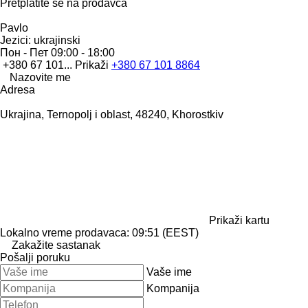
Pretplatite se na prodavca
Pavlo
Jezici:
ukrajinski
Пон - Пет
09:00 - 18:00
+380 67 101...
Prikaži
+380 67 101 8864
Nazovite me
Adresa
Ukrajina, Ternopolj i oblast, 48240, Khorostkiv
Prikaži kartu
Lokalno vreme prodavaca: 09:51 (EEST)
Zakažite sastanak
Pošalji poruku
Vaše ime
Kompanija