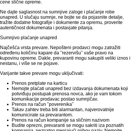
cene slične opreme.
Ne dajte saglasnost na sumnjive zaloge i plaćanje robe
unapred. U slučaju sumnje, ne bojte se da pojasnite detalje,
tražite dodatne fotografije i dokumente za opremu, proverite
autentičnost dokumenata i postavjate pitanja.
Sumnjivo plaćanje unapred
Najčešća vrsta prevare. Nepošteni prodavci mogu zatražiti
određenu količinu kapare da "rezervišu" vaše pravo na
kupovinu opreme. Dakle, prevaranti mogu sakupiti veliki iznos i
nestanu, i više se ne pojave.
Varijante takve prevare mogu uključivati:
Prenos pretplate na karticu
Nemojte plaćati unapred bez izdavanja dokumenata koji
potvrđuju postupak prenosa novca, ako je vam tokom
komunikacije prodavac postao sumnjičav.
Prenos na račun "poverenika"
Takav zahtev treba biti alarmantan, najverovatnije
komunicirate sa prevarantom.
Prenos na račun kompanije sa sličnim nazivom
Budite oprezni, prevaranti se mogu sakriti iza poznatih
kompanija, neznatno menjajući njihov naziv. Nemojte