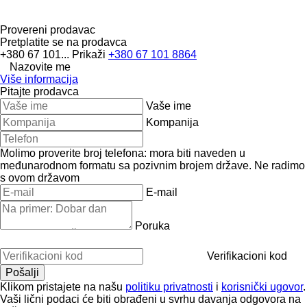
Provereni prodavac
Pretplatite se na prodavca
+380 67 101...
Prikaži
+380 67 101 8864
Nazovite me
Više informacija
Pitajte prodavca
Vaše ime
Kompanija
Molimo proverite broj telefona: mora biti naveden u
međunarodnom formatu sa pozivnim brojem države.
Ne radimo
s ovom državom
E-mail
Poruka
Verifikacioni kod
Klikom pristajete na našu
politiku privatnosti
i
korisnički ugovor
.
Vaši lični podaci će biti obrađeni u svrhu davanja odgovora na