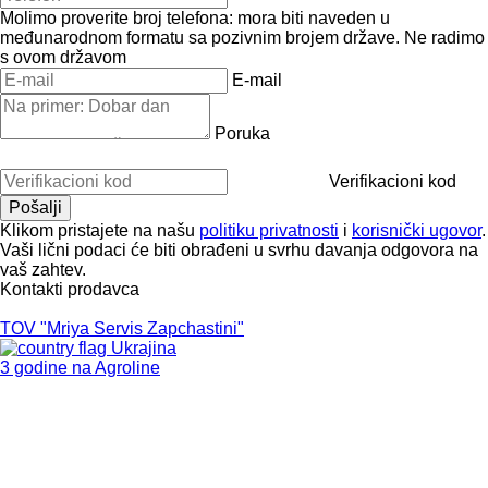
Molimo proverite broj telefona: mora biti naveden u
međunarodnom formatu sa pozivnim brojem države.
Ne radimo
s ovom državom
E-mail
Poruka
Verifikacioni kod
Klikom pristajete na našu
politiku privatnosti
i
korisnički ugovor
.
Vaši lični podaci će biti obrađeni u svrhu davanja odgovora na
vaš zahtev.
Kontakti prodavca
TOV "Mriya Servis Zapchastini"
Ukrajina
3 godine na Agroline