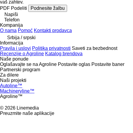
vaš zahtev.
PDF
Podeliti
Podnesite žalbu
Napiši
Telefon
Kompanija
O nama
Pomoć
Kontakti prodavca
Srbija / srpski
Informacija
Pravila i uslovi
Politika privatnosti
Saveti za bezbednost
Recenzije o Agroline
Katalog brendova
Naše ponude
Oglašavajte se na Agroline
Postavite oglas
Postavite baner
Partnerski program
Za dilere
Naši projekti
Autoline™
Machineryline™
Agroline™
© 2026 Linemedia
Preuzmite naše aplikacije