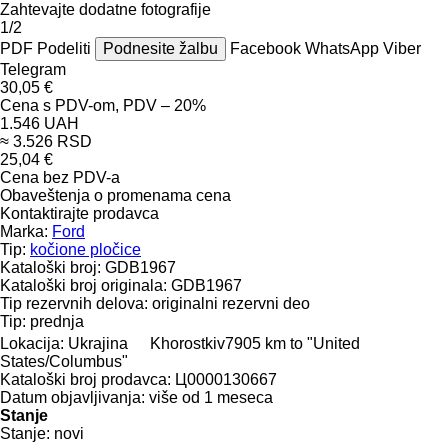
Zahtevajte dodatne fotografije
1/2
PDF
Podeliti
Podnesite žalbu
Facebook
WhatsApp
Viber
Telegram
30,05 €
Cena s PDV-om, PDV – 20%
1.546 UAH
≈ 3.526 RSD
25,04 €
Cena bez PDV-a
Obaveštenja o promenama cena
Kontaktirajte prodavca
Marka:
Ford
Tip:
kočione pločice
Kataloški broj:
GDB1967
Kataloški broj originala:
GDB1967
Tip rezervnih delova:
originalni rezervni deo
Tip:
prednja
Lokacija:
Ukrajina
Khorostkiv
7905 km to "United
States/Columbus"
Kataloški broj prodavca:
Ц0000130667
Datum objavljivanja:
više od 1 meseca
Stanje
Stanje:
novi